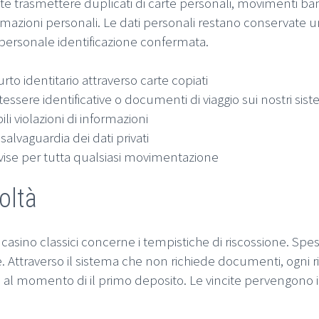
e trasmettere duplicati di carte personali, movimenti b
formazioni personali. Le dati personali restano conservate
 personale identificazione confermata.
to identitario attraverso carte copiati
ssere identificative o documenti di viaggio sui nostri sist
li violazioni di informazioni
alvaguardia dei dati privati
ise per tutta qualsiasi movimentazione
coltà
i casino classici concerne i tempistiche di riscossione. Spe
e. Attraverso il sistema che non richiede documenti, ogni ri
ata al momento di il primo deposito. Le vincite pervengono i