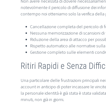
Non avere necessità di dovere necessariament
notevolmente il pericolo di diffusione dei in
contempo noi otteniamo solo la verifica della
Cancellazione completa del pericolo di fur
Nessuna memorizzazione di scansioni di te
Riduzione della area di attacco per possibi
Rispetto automatico alle normative sulla s
Gestione completo sulle elementi condiv
Ritiri Rapidi e Senza Diffi
Una particolare delle frustrazioni principali ne
account in anticipo di poter incassare le vincit
la personale identità è già stata è stata valid
minuti, non già in giorni.