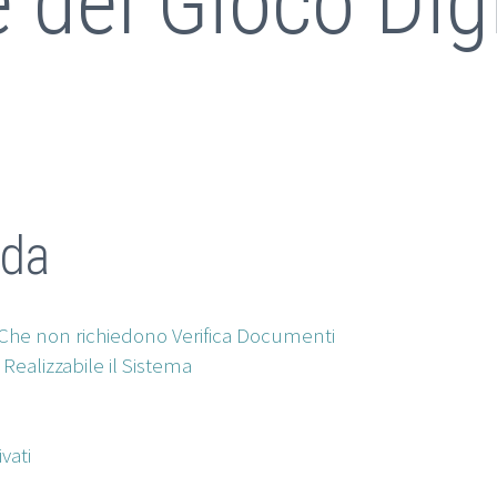
 del Gioco Dig
ida
he non richiedono Verifica Documenti
Realizzabile il Sistema
vati