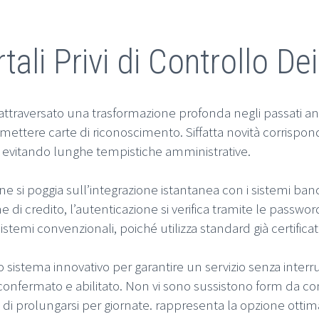
ali Privi di Controllo D
traversato una trasformazione profonda negli passati anni,
ttere carte di riconoscimento. Siffatta novità corrisponde
e, evitando lunghe tempistiche amministrative.
ione si poggia sull’integrazione istantanea con i sistemi b
one di credito, l’autenticazione si verifica tramite le passw
istemi convenzionali, poiché utilizza standard già certificati 
sistema innovativo per garantire un servizio senza interru
 confermato e abilitato. Non vi sono sussistono form da c
i prolungarsi per giornate. rappresenta la opzione ottim