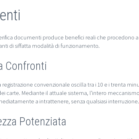
enti
verifica documenti produce benefici reali che procedono a
anti di siffatta modalità di funzionamento.
a Confronti
registrazione convenzionale oscilla tra i 10 e i trenta minut
 dei carte. Mediante il attuale sistema, l’intero meccanismo 
mmediatamente a intrattenere, senza qualsiasi interruzione.
ezza Potenziata