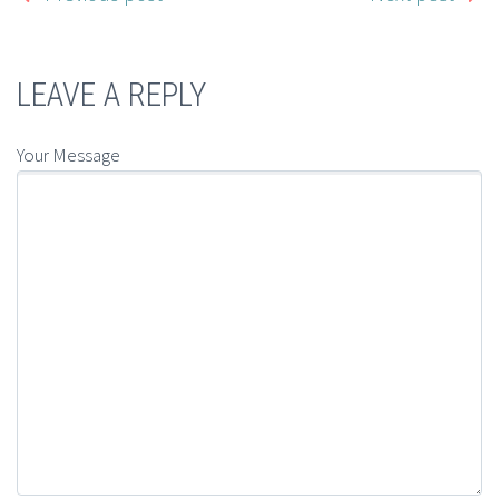
LEAVE A REPLY
Your Message