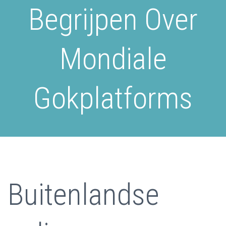
Begrijpen Over
Mondiale
Gokplatforms
Buitenlandse