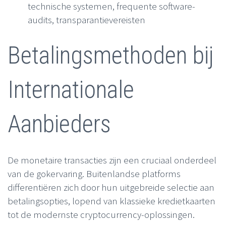
technische systemen, frequente software-
audits, transparantievereisten
Betalingsmethoden bij
Internationale
Aanbieders
De monetaire transacties zijn een cruciaal onderdeel
van de gokervaring. Buitenlandse platforms
differentiëren zich door hun uitgebreide selectie aan
betalingsopties, lopend van klassieke kredietkaarten
tot de modernste cryptocurrency-oplossingen.