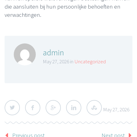
die aansluiten bij hun persoonlijke behoeften en
verwachtingen.
admin
May 27, 2026 in
Uncategorized
May 27, 2026
Previous post
Next post