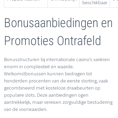
beschikbaar
Bonusaanbiedingen en
Promoties Ontrafeld
Bonusstructuren bij internationale casino’s variëren
enorm in complexiteit en waarde.
Welkomstbonussen kunnen bedragen tot
honderden procenten van de eerste storting, vaak
gecombineerd met kosteloze draaibeurten op
populaire slots. Deze aanbiedingen ogen
aantrekkelijk, maar vereisen zorgvuldige bestudering
van de voorwaarden.