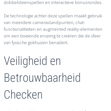
dobbelsteenspellen en interactieve bonusrondes.
De technologie achter deze spellen maakt gebruik
van meerdere camerastandpunten, chat-
functionaliteiten en augmented reality-elementen
om een boeiende ervaring te creëren die de sfeer
van fysische gokhuizen benadert.
Veiligheid en
Betrouwbaarheid
Checken