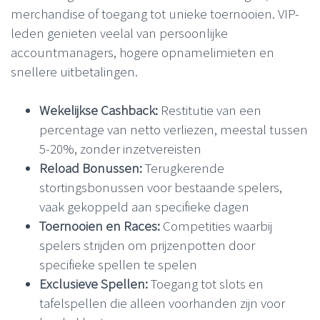
merchandise of toegang tot unieke toernooien. VIP-
leden genieten veelal van persoonlijke
accountmanagers, hogere opnamelimieten en
snellere uitbetalingen.
Wekelijkse Cashback:
Restitutie van een
percentage van netto verliezen, meestal tussen
5-20%, zonder inzetvereisten
Reload Bonussen:
Terugkerende
stortingsbonussen voor bestaande spelers,
vaak gekoppeld aan specifieke dagen
Toernooien en Races:
Competities waarbij
spelers strijden om prijzenpotten door
specifieke spellen te spelen
Exclusieve Spellen:
Toegang tot slots en
tafelspellen die alleen voorhanden zijn voor