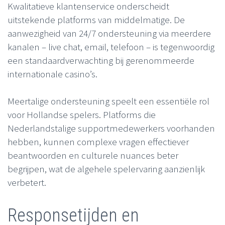
Kwalitatieve klantenservice onderscheidt
uitstekende platforms van middelmatige. De
aanwezigheid van 24/7 ondersteuning via meerdere
kanalen – live chat, email, telefoon – is tegenwoordig
een standaardverwachting bij gerenommeerde
internationale casino’s.
Meertalige ondersteuning speelt een essentiële rol
voor Hollandse spelers. Platforms die
Nederlandstalige supportmedewerkers voorhanden
hebben, kunnen complexe vragen effectiever
beantwoorden en culturele nuances beter
begrijpen, wat de algehele spelervaring aanzienlijk
verbetert.
Responsetijden en