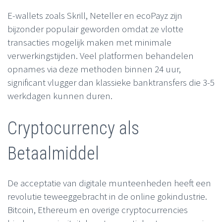
E-wallets zoals Skrill, Neteller en ecoPayz zijn
bijzonder populair geworden omdat ze vlotte
transacties mogelijk maken met minimale
verwerkingstijden. Veel platformen behandelen
opnames via deze methoden binnen 24 uur,
significant vlugger dan klassieke banktransfers die 3-5
werkdagen kunnen duren.
Cryptocurrency als
Betaalmiddel
De acceptatie van digitale munteenheden heeft een
revolutie teweeggebracht in de online gokindustrie.
Bitcoin, Ethereum en overige cryptocurrencies