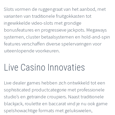
Slots vormen de ruggengraat van het aanbod, met
varianten van traditionele fruitgokkasten tot
ingewikkelde video-slots met grondige
bonusfeatures en progressieve jackpots. Megaways
systemen, cluster betaalsystemen en hold-and-spin
features verschaffen diverse spelervaringen voor
uiteenlopende voorkeuren.
Live Casino Innovaties
Live dealer games hebben zich ontwikkeld tot een
sophisticated productcategorie met professionele
studio’s en getrainde croupiers. Naast traditionele
blackjack, roulette en baccarat vind je nu ook game
spelshowachtige formats met gelukswielen,