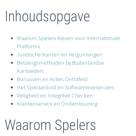
Inhoudsopgave
Waarom Spelers Kiezen voor Internationale
Platforms
Juridische Kanten en Vergunningen
Betalingsmethoden bij Buitenlandse
Aanbieders
Bonussen en Acties Ontrafeld
Het Spelaanbod en Softwareleveranciers
Veiligheid en Integriteit Checken
Klantenservice en Ondersteuning
Waarom Spelers