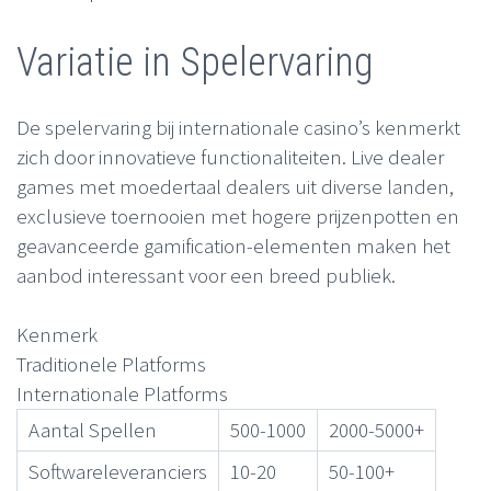
Variatie in Spelervaring
De spelervaring bij internationale casino’s kenmerkt
zich door innovatieve functionaliteiten. Live dealer
games met moedertaal dealers uit diverse landen,
exclusieve toernooien met hogere prijzenpotten en
geavanceerde gamification-elementen maken het
aanbod interessant voor een breed publiek.
Kenmerk
Traditionele Platforms
Internationale Platforms
Aantal Spellen
500-1000
2000-5000+
Softwareleveranciers
10-20
50-100+