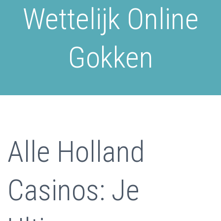
Wettelijk Online
Gokken
Alle Holland
Casinos: Je