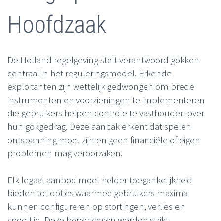
Hoofdzaak
De Holland regelgeving stelt verantwoord gokken
centraal in het reguleringsmodel. Erkende
exploitanten zijn wettelijk gedwongen om brede
instrumenten en voorzieningen te implementeren
die gebruikers helpen controle te vasthouden over
hun gokgedrag. Deze aanpak erkent dat spelen
ontspanning moet zijn en geen financiële of eigen
problemen mag veroorzaken.
Elk legaal aanbod moet helder toegankelijkheid
bieden tot opties waarmee gebruikers maxima
kunnen configureren op stortingen, verlies en
speeltijd. Deze beperkingen worden strikt