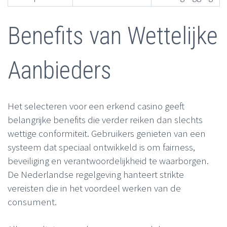
Benefits van Wettelijke
Aanbieders
Het selecteren voor een erkend casino geeft
belangrijke benefits die verder reiken dan slechts
wettige conformiteit. Gebruikers genieten van een
systeem dat speciaal ontwikkeld is om fairness,
beveiliging en verantwoordelijkheid te waarborgen.
De Nederlandse regelgeving hanteert strikte
vereisten die in het voordeel werken van de
consument.