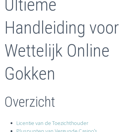
Ultieme
Handleiding voor
Wettelijk Online
Gokken
Overzicht
Licentie van de Toezichthouder
Pluspunten van Vergunde Casino’s