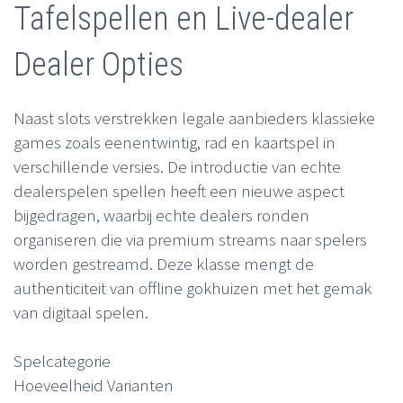
Tafelspellen en Live-dealer
Dealer Opties
Naast slots verstrekken legale aanbieders klassieke
games zoals eenentwintig, rad en kaartspel in
verschillende versies. De introductie van echte
dealerspelen spellen heeft een nieuwe aspect
bijgedragen, waarbij echte dealers ronden
organiseren die via premium streams naar spelers
worden gestreamd. Deze klasse mengt de
authenticiteit van offline gokhuizen met het gemak
van digitaal spelen.
Spelcategorie
Hoeveelheid Varianten