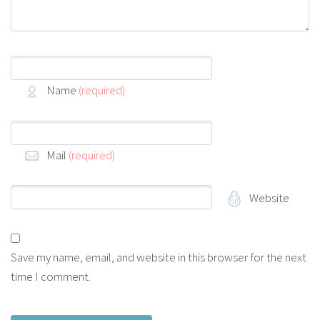
Name
(required)
Mail
(required)
Website
Save my name, email, and website in this browser for the next
time I comment.