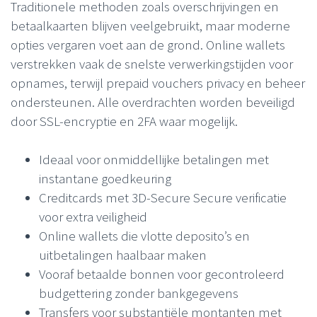
Traditionele methoden zoals overschrijvingen en
betaalkaarten blijven veelgebruikt, maar moderne
opties vergaren voet aan de grond. Online wallets
verstrekken vaak de snelste verwerkingstijden voor
opnames, terwijl prepaid vouchers privacy en beheer
ondersteunen. Alle overdrachten worden beveiligd
door SSL-encryptie en 2FA waar mogelijk.
Ideaal voor onmiddellijke betalingen met
instantane goedkeuring
Creditcards met 3D-Secure Secure verificatie
voor extra veiligheid
Online wallets die vlotte deposito’s en
uitbetalingen haalbaar maken
Vooraf betaalde bonnen voor gecontroleerd
budgettering zonder bankgegevens
Transfers voor substantiële montanten met