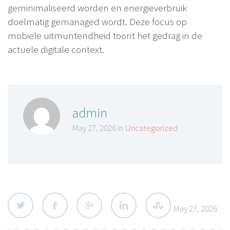
geminimaliseerd worden en energieverbruik
doelmatig gemanaged wordt. Deze focus op
mobiele uitmuntendheid toont het gedrag in de
actuele digitale context.
admin
May 27, 2026 in
Uncategorized
May 27, 2026