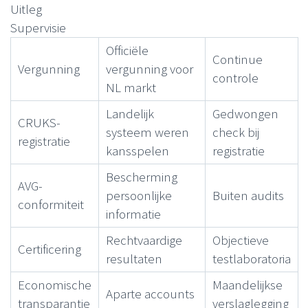
Uitleg
Supervisie
Officiële
Continue
Vergunning
vergunning voor
controle
NL markt
Landelijk
Gedwongen
CRUKS-
systeem weren
check bij
registratie
kansspelen
registratie
Bescherming
AVG-
persoonlijke
Buiten audits
conformiteit
informatie
Rechtvaardige
Objectieve
Certificering
resultaten
testlaboratoria
Economische
Maandelijkse
Aparte accounts
transparantie
verslaglegging