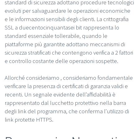
standard di sicurezza adottano procedure tecnologici
evoluti per salvaguardare le operazioni economiche
e le informazioni sensibili degli clienti. La crittografia
SSL a duecentocinquantasei bit rappresenta lo
standard essenziale tollerabile, quando le
piattaforme più garantite adottano meccanismi di
sicurezza stratificati che contengono verifica a 2 fattori
e controllo costante delle operazioni sospette.
Allorché consideriamo , consideriamo fondamentale
verificare la presenza di certificati di garanzia validi e
recenti. Un segnale evidente dell’affidabilità è
rappresentato dal lucchetto protettivo nella barra
degli link del programma, che conferma l’utilizzo di
link protette HTTPS.