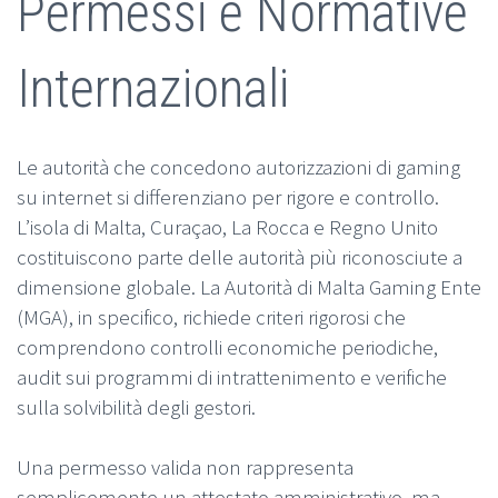
Permessi e Normative
Internazionali
Le autorità che concedono autorizzazioni di gaming
su internet si differenziano per rigore e controllo.
L’isola di Malta, Curaçao, La Rocca e Regno Unito
costituiscono parte delle autorità più riconosciute a
dimensione globale. La Autorità di Malta Gaming Ente
(MGA), in specifico, richiede criteri rigorosi che
comprendono controlli economiche periodiche,
audit sui programmi di intrattenimento e verifiche
sulla solvibilità degli gestori.
Una permesso valida non rappresenta
semplicemente un attestato amministrativo, ma