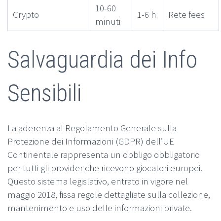
10-60
Crypto
1-6 h
Rete fees
minuti
Salvaguardia dei Info
Sensibili
La aderenza al Regolamento Generale sulla
Protezione dei Informazioni (GDPR) dell’UE
Continentale rappresenta un obbligo obbligatorio
per tutti gli provider che ricevono giocatori europei.
Questo sistema legislativo, entrato in vigore nel
maggio 2018, fissa regole dettagliate sulla collezione,
mantenimento e uso delle informazioni private.