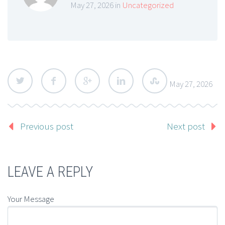
May 27, 2026 in
Uncategorized
May 27, 2026
Previous post
Next post
LEAVE A REPLY
Your Message