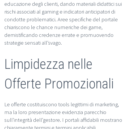
educazione degli clienti, dando materiali didattici sui
rischi associati al gaming e indicatori anticipatori di
condotte problematici. Aree specifiche del portale
chiariscono le chance numeriche dei game,
demistificando credenze errate e promuovendo
strategie sensati all’svago.
Limpidezza nelle
Offerte Promozionali
Le offerte costituiscono tools legittimi di marketing,
ma la loro presentazione evidenzia parecchio
sull’integrità dell’gestore. I portali affidabili mostrano
chiaramente termini e termini applicabili,