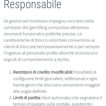
Responsabile
Gli gestori seri mostrano impegno concreto nella
contrasto del gambling compulsivo attraverso
strumenti funzionali e politiche precise. Le
caratteristiche di blocco volontario consentono ai
clienti di bloccare temporaneamente o per sempre
l’ingresso al personale profilo allorché riconoscono
segnali di comportamento a rischio.
Restrizioni di credito modificabili:
Possibilità di
configurare limiti giornalieri, settimanali o ogni
trenta giorni che bloccano versamenti maggiori
alle soglie definite
Limiti di partita:
Alert automatici che segnalano il
tempo impiegato sulla portale, assistendo i