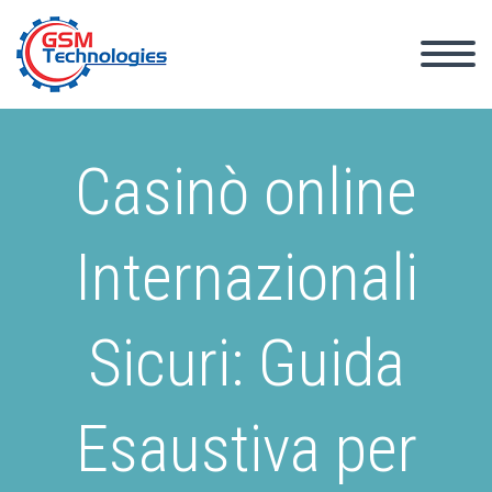
Casinò online
Internazionali
Sicuri: Guida
Esaustiva per