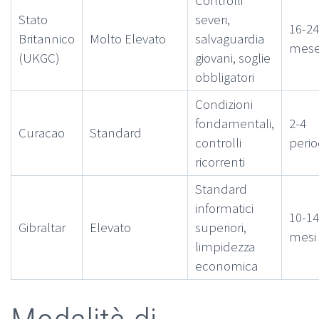
Controlli
Stato
severi,
16-24
Britannico
Molto Elevato
salvaguardia
mes
(UKGC)
giovani, soglie
obbligatori
Condizioni
fondamentali,
2-4
Curacao
Standard
controlli
perio
ricorrenti
Standard
informatici
10-14
Gibraltar
Elevato
superiori,
mesi
limpidezza
economica