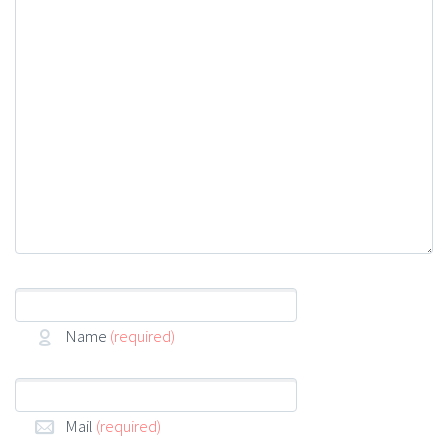
Name
(required)
Mail
(required)