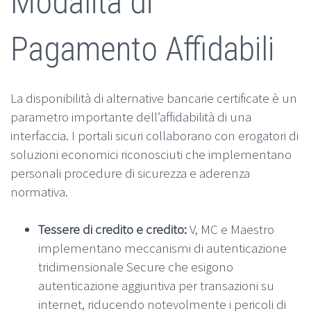
Modalità di
Pagamento Affidabili
La disponibilità di alternative bancarie certificate è un
parametro importante dell’affidabilità di una
interfaccia. I portali sicuri collaborano con erogatori di
soluzioni economici riconosciuti che implementano
personali procedure di sicurezza e aderenza
normativa.
Tessere di credito e credito:
V, MC e Maestro
implementano meccanismi di autenticazione
tridimensionale Secure che esigono
autenticazione aggiuntiva per transazioni su
internet, riducendo notevolmente i pericoli di