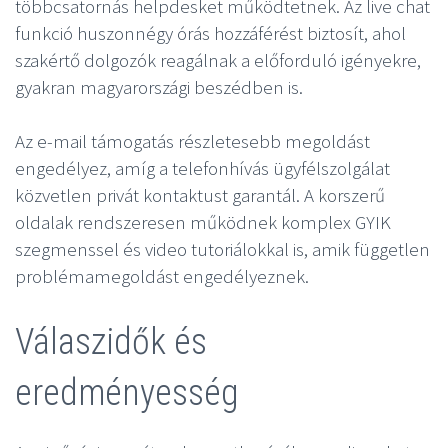
többcsatornás helpdesket működtetnek. Az live chat
funkció huszonnégy órás hozzáférést biztosít, ahol
szakértő dolgozók reagálnak a előforduló igényekre,
gyakran magyarországi beszédben is.
Az e-mail támogatás részletesebb megoldást
engedélyez, amíg a telefonhívás ügyfélszolgálat
közvetlen privát kontaktust garantál. A korszerű
oldalak rendszeresen működnek komplex GYIK
szegmenssel és video tutoriálokkal is, amik független
problémamegoldást engedélyeznek.
Válaszidők és
eredményesség