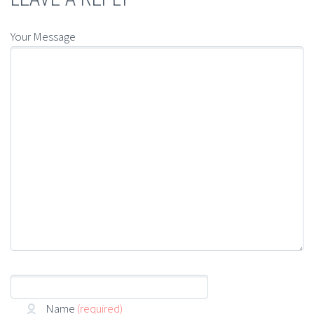
Your Message
Name
(required)