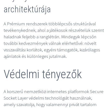
architektúrája
A Prémium rendszerek többlépcsős struktúrával
tevékenykednek, ahol a játékosok részvételük szerint
haladnak feljebb a ranglétrán. Mindegyik lépcsőn
további kedvezmények válnak elérhetővé: növelt
visszaváltási korlátok, egyéni támogatók, kizárólagos
ajánlatok és különleges jutalmak.
Védelmi tényezők
A korszerű nemzetközi internetes platformok Secure
Socket Layer védelmi technológiát használnak,
amely szavatolja, hogy valamennyi privát tartalom