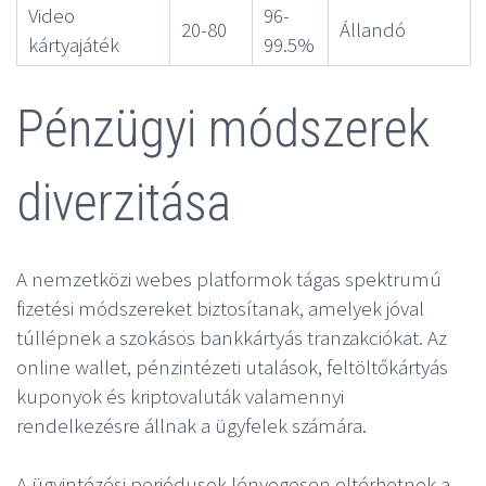
Video
96-
20-80
Állandó
kártyajáték
99.5%
Pénzügyi módszerek
diverzitása
A nemzetközi webes platformok tágas spektrumú
fizetési módszereket biztosítanak, amelyek jóval
túllépnek a szokásos bankkártyás tranzakciókat. Az
online wallet, pénzintézeti utalások, feltöltőkártyás
kuponyok és kriptovaluták valamennyi
rendelkezésre állnak a ügyfelek számára.
A ügyintézési periódusok lényegesen eltérhetnek a