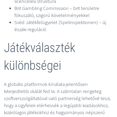
licencelési struktúra
Brit Gambling Commission – brit területre
fókuszáló, szigorú követelményekkel
Svéd Játékfelügyelet (Spelinspektionen) – új
északi reguláció
Játékválaszték
különbségei
A globális platformok kínálata jelentősen
kiterjedtebb skálát fed le. A számtalan rengeteg
szoftverszolgáltatóval való partnerség lehetővé teszi,
hogy a ügyfelek elérhessék a legújabb kiadásokhoz,
kizárólagos játékokhoz és hagyományos népszerű