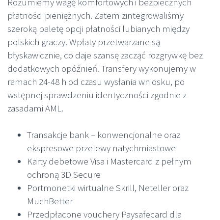
Rozumiemy wagę komfortowych i bezpiecznych
płatności pieniężnych. Zatem zintegrowaliśmy
szeroką paletę opcji płatności lubianych między
polskich graczy. Wpłaty przetwarzane są
błyskawicznie, co daje szansę zacząć rozgrywkę bez
dodatkowych opóźnień. Transfery wykonujemy w
ramach 24-48 h od czasu wysłania wniosku, po
wstępnej sprawdzeniu identyczności zgodnie z
zasadami AML.
Transakcje bank – konwencjonalne oraz
ekspresowe przelewy natychmiastowe
Karty debetowe Visa i Mastercard z pełnym
ochroną 3D Secure
Portmonetki wirtualne Skrill, Neteller oraz
MuchBetter
Przedpłacone vouchery Paysafecard dla