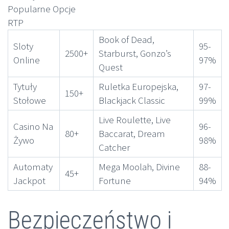
Popularne Opcje
RTP
Book of Dead,
Sloty
95-
2500+
Starburst, Gonzo’s
Online
97%
Quest
Tytuły
Ruletka Europejska,
97-
150+
Stołowe
Blackjack Classic
99%
Live Roulette, Live
Casino Na
96-
80+
Baccarat, Dream
Żywo
98%
Catcher
Automaty
Mega Moolah, Divine
88-
45+
Jackpot
Fortune
94%
Bezpieczeństwo i