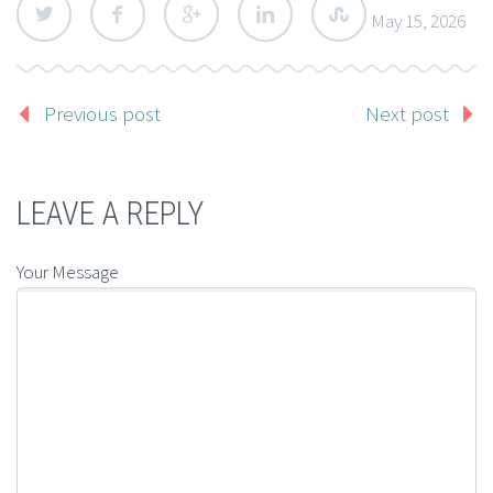
May 15, 2026
Previous post
Next post
LEAVE A REPLY
Your Message