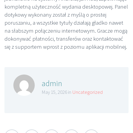
kompletną użyteczność wydania desktopowej. Panel
dotykowy wykonany został z myślą o prostej
poruszaniu, a wszystkie tytuły działają gładko nawet
na słabszym połączeniu internetowym. Gracze mogą
dokonywać płatności, transferów oraz kontaktować
się z supportem wprost z poziomu aplikacji mobilnej.
admin
May 15, 2026 in
Uncategorized