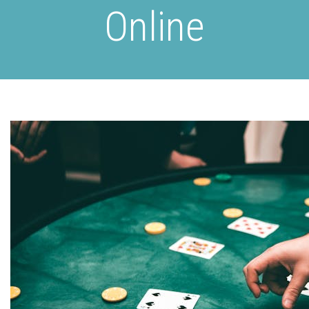
Online