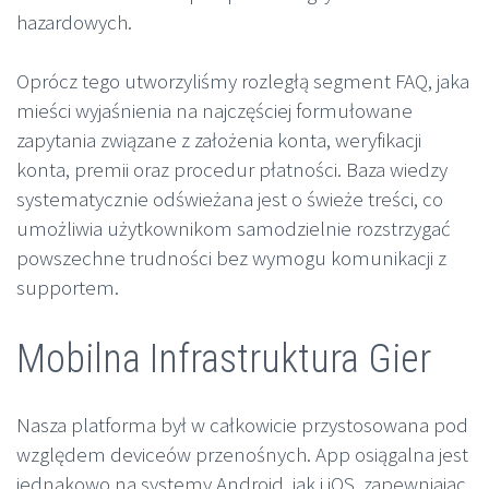
hazardowych.
Oprócz tego utworzyliśmy rozległą segment FAQ, jaka
mieści wyjaśnienia na najczęściej formułowane
zapytania związane z założenia konta, weryfikacji
konta, premii oraz procedur płatności. Baza wiedzy
systematycznie odświeżana jest o świeże treści, co
umożliwia użytkownikom samodzielnie rozstrzygać
powszechne trudności bez wymogu komunikacji z
supportem.
Mobilna Infrastruktura Gier
Nasza platforma był w całkowicie przystosowana pod
względem deviceów przenośnych. App osiągalna jest
jednakowo na systemy Android, jak i iOS, zapewniając