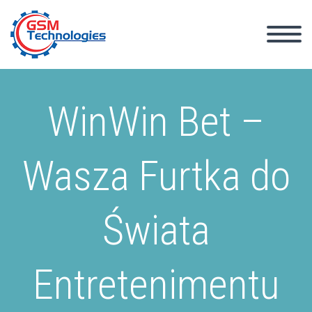
WinWin Bet –
Wasza Furtka do
Świata
Entretenimentu