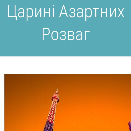
Царині Азартних
Розваг