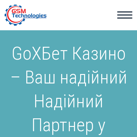
GоХБет Казино
– Ваш надійний
Надійний
Партнер у