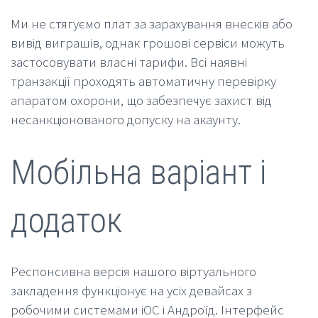
Ми не стягуємо плат за зарахування внесків або
вивід виграшів, однак грошові сервіси можуть
застосовувати власні тарифи. Всі наявні
транзакції проходять автоматичну перевірку
апаратом охорони, що забезпечує захист від
несанкціонованого допуску на акаунту.
Мобільна варіант і
додаток
Респонсивна версія нашого віртуального
закладення функціонує на усіх девайсах з
робочими системами іОС і Андроїд. Інтерфейс