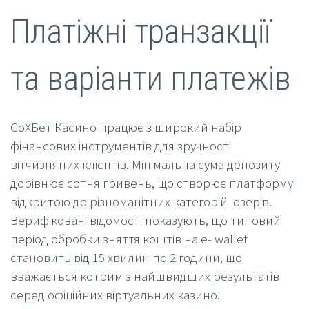
Платіжні транзакції
та варіанти платежів
GоХБет Касино працює з широкий набір
фінансових інструментів для зручності
вітчизняних клієнтів. Мінімальна сума депозиту
дорівнює сотня гривень, що створює платформу
відкритою до різноманітних категорій юзерів.
Верифіковані відомості показують, що типовий
період обробки зняття коштів на е- wallet
становить від 15 хвилин по 2 години, що
вважається котрим з найшвидших результатів
серед офіційних віртуальних казино.