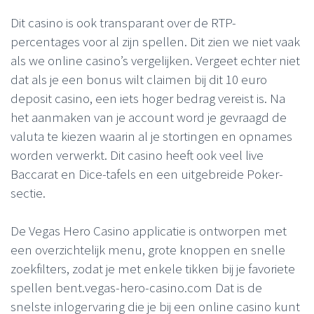
Dit casino is ook transparant over de RTP-
percentages voor al zijn spellen. Dit zien we niet vaak
als we online casino’s vergelijken. Vergeet echter niet
dat als je een bonus wilt claimen bij dit 10 euro
deposit casino, een iets hoger bedrag vereist is. Na
het aanmaken van je account word je gevraagd de
valuta te kiezen waarin al je stortingen en opnames
worden verwerkt. Dit casino heeft ook veel live
Baccarat en Dice-tafels en een uitgebreide Poker-
sectie.
De Vegas Hero Casino applicatie is ontworpen met
een overzichtelijk menu, grote knoppen en snelle
zoekfilters, zodat je met enkele tikken bij je favoriete
spellen bent.vegas-hero-casino.com Dat is de
snelste inlogervaring die je bij een online casino kunt