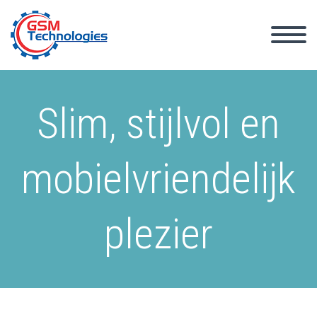
Slim, stijlvol en
mobielvriendelijk
plezier