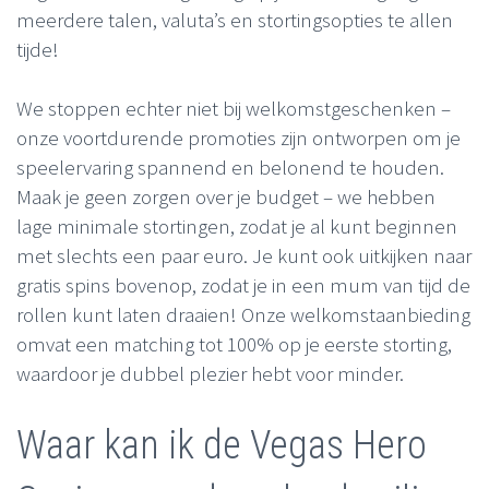
meerdere talen, valuta’s en stortingsopties te allen
tijde!
We stoppen echter niet bij welkomstgeschenken –
onze voortdurende promoties zijn ontworpen om je
speelervaring spannend en belonend te houden.
Maak je geen zorgen over je budget – we hebben
lage minimale stortingen, zodat je al kunt beginnen
met slechts een paar euro. Je kunt ook uitkijken naar
gratis spins bovenop, zodat je in een mum van tijd de
rollen kunt laten draaien! Onze welkomstaanbieding
omvat een matching tot 100% op je eerste storting,
waardoor je dubbel plezier hebt voor minder.
Waar kan ik de Vegas Hero