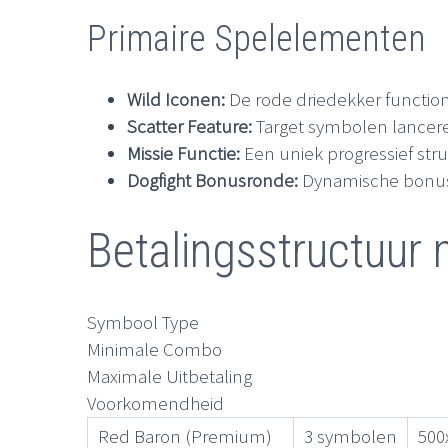
Primaire Spelelementen
Wild Iconen:
De rode driedekker function
Scatter Feature:
Target symbolen lancere
Missie Functie:
Een uniek progressief str
Dogfight Bonusronde:
Dynamische bonusro
Betalingsstructuur 
Symbool Type
Minimale Combo
Maximale Uitbetaling
Voorkomendheid
Red Baron (Premium)
3 symbolen
500