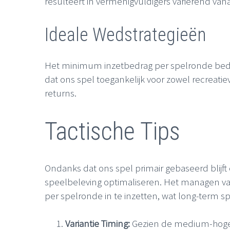
resulteert in vermenigvuldigers variërend vana
Ideale Wedstrategieën
Het minimum inzetbedrag per spelronde bedra
dat ons spel toegankelijk voor zowel recreatie
returns.
Tactische Tips
Ondanks dat ons spel primair gebaseerd blijf
speelbeleving optimaliseren. Het managen van 
per spelronde in te inzetten, wat long-term s
Variantie Timing:
Gezien de medium-hoge v