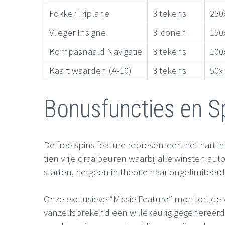
Fokker Triplane
3 tekens
250
Vlieger Insigne
3 iconen
150
Kompasnaald Navigatie
3 tekens
100
Kaart waarden (A-10)
3 tekens
50x
Bonusfuncties en S
De free spins feature representeert het hart 
tien vrije draaibeuren waarbij alle winsten a
starten, hetgeen in theorie naar ongelimiteer
Onze exclusieve “Missie Feature” monitort de 
vanzelfsprekend een willekeurig gegenereer