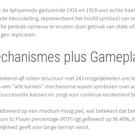
ver de tijdsperiode gedurende 1916 en 1918 voor echte b
rode kleurstelling, representeert het hoofd symbool van o
e periode opnieuw te ervaren door gebruik van state-of-
ngen repliceren.
echanismes plus Gamepl
rekend vijf-rollen structuur met 243 mogelijkheden om te
een “alle kanten” mechanisme waarin symbolen over aan
succesvolle kansen en zorgt voor continue excitement bi
 gekalibreerd op een medium-hoog peil, wat betekent dat 
rn to Player percentage (RTP) ligt gefixeerd op 96.48%, 
jkheid geeft voor lange termijn winst.