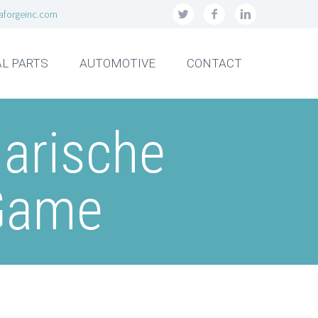
aforgeinc.com
L PARTS
AUTOMOTIVE
CONTACT
darische
 Game