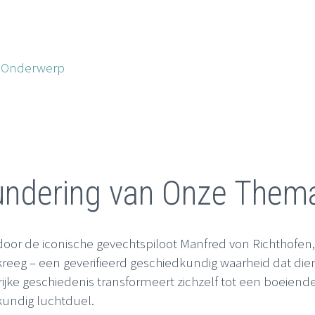
e Onderwerp
undering van Onze Thema
door de iconische gevechtspiloot Manfred von Richthofen,
kreeg – een geverifieerd geschiedkundig waarheid dat die
ie rijke geschiedenis transformeert zichzelf tot een boei
kundig luchtduel.