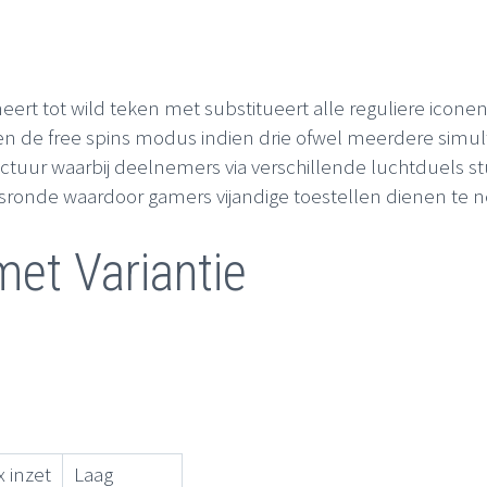
eert tot wild teken met substitueert alle reguliere icon
n de free spins modus indien drie ofwel meerdere simult
uctuur waarbij deelnemers via verschillende luchtduels 
nde waardoor gamers vijandige toestellen dienen te nee
met Variantie
x inzet
Laag