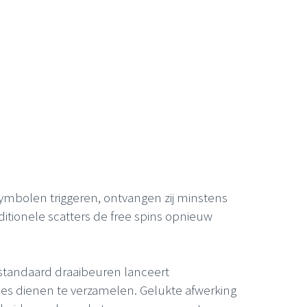
symbolen triggeren, ontvangen zij minstens
itionele scatters de free spins opnieuw
g standaard draaibeuren lanceert
s dienen te verzamelen. Gelukte afwerking