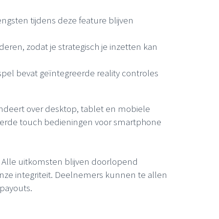
engsten tijdens deze feature blijven
en, zodat je strategisch je inzetten kan
spel bevat geïntegreerde reality controles
ndeert over desktop, tablet en mobiele
liseerde touch bedieningen voor smartphone
 Alle uitkomsten blijven doorlopend
onze integriteit. Deelnemers kunnen te allen
 payouts.