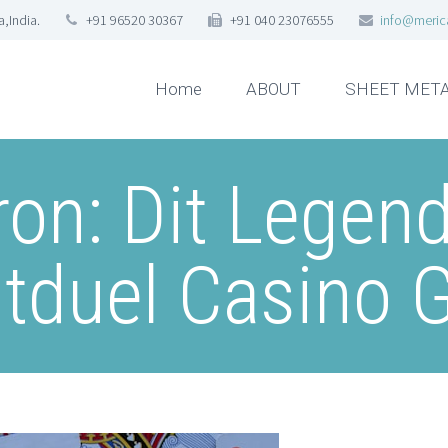
,India.
+91 96520 30367
+91 040 23076555
info@meric
Home
ABOUT
SHEET META
on: Dit Legen
tduel Casino