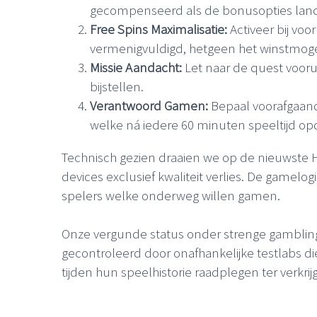
gecompenseerd als de bonusopties lan
Free Spins Maximalisatie:
Activeer bij voo
vermenigvuldigd, hetgeen het winstmogel
Missie Aandacht:
Let naar de quest vooru
bijstellen.
Verantwoord Gamen:
Bepaal voorafgaand 
welke ná iedere 60 minuten speeltijd op
Technisch gezien draaien we op de nieuwste H
devices exclusief kwaliteit verlies. De gamel
spelers welke onderweg willen gamen.
Onze vergunde status onder strenge gamblings
gecontroleerd door onafhankelijke testlabs die
tijden hun speelhistorie raadplegen ter verkri