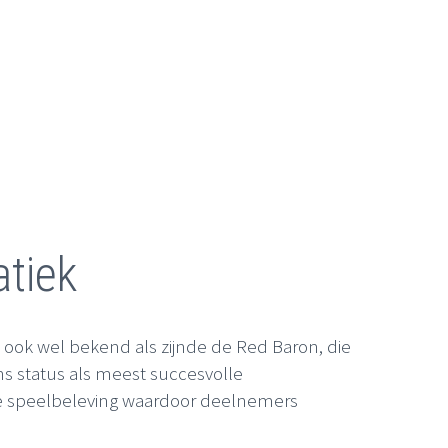
tiek
 ook wel bekend als zijnde de Red Baron, die
ns status als meest succesvolle
ende speelbeleving waardoor deelnemers