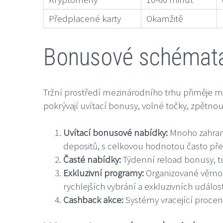
Předplacené karty
Okamžitě
Bonusové schémata
Tržní prostředí mezinárodního trhu přiměje me
pokrývají uvítací bonusy, volné točky, zpětno
Uvítací bonusové nabídky:
Mnoho zahrani
depositů, s celkovou hodnotou často přes
Časté nabídky:
Týdenní reload bonusy, tu
Exkluzivní programy:
Organizované věrnos
rychlejších vybrání a exkluzivních událos
Cashback akce:
Systémy vracející proce