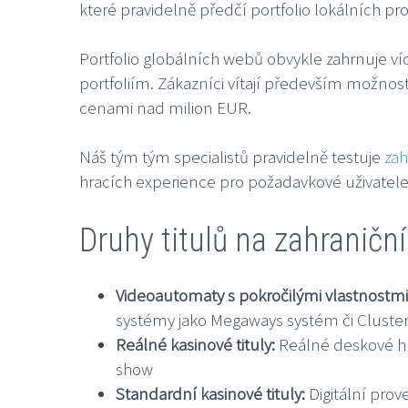
které pravidelně předčí portfolio lokálních pr
Portfolio globálních webů obvykle zahrnuje v
portfoliím. Zákazníci vítají především možnost
cenami nad milion EUR.
Náš tým tým specialistů pravidelně testuje
zah
hracích experience pro požadavkové uživatele
Druhy titulů na zahraničn
Videoautomaty s pokročilými vlastnostmi
systémy jako Megaways systém či Cluster
Reálné kasinové tituly:
Reálné deskové hry
show
Standardní kasinové tituly:
Digitální prov