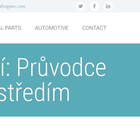
aforgeinc.com
L PARTS
AUTOMOTIVE
CONTACT
í: Průvodce
středím