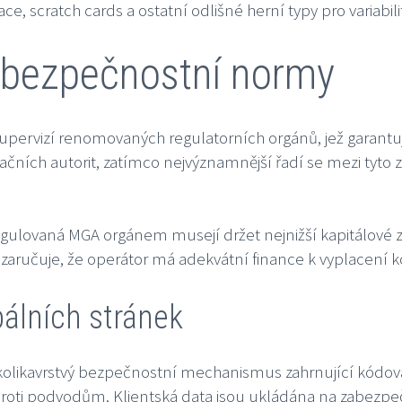
ce, scratch cards a ostatní odlišné herní typy pro variabil
 bezpečnostní normy
upervizí renomovaných regulatorních orgánů, jež garantuj
ačních autorit, zatímco nejvýznamnější řadí se mezi tyto 
ulovaná MGA orgánem musejí držet nejnižší kapitálové zá
 zaručuje, že operátor má adekvátní finance k vyplacení 
álních stránek
olikavrstvý bezpečnostní mechanismus zahrnující kódov
proti podvodům. Klientská data jsou ukládána na zabezp