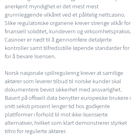
anerkjent myndighet er det mest mest
grunnleggende vilkåret ved et pålitelig nettcasino.
Slike regulatoriske organene krever strenge vilkår for
finansiell soliditet, kundevern og virksomhetspraksis.
Casinoer er nødt til å gjennomføre detaljerte
kontroller samt tilfredsstille løpende standarder for
for å bevare lisensen.
Norsk nasjonale spillregulering krever at samtlige
aktører som leverer tilbud til norske kunder skal
dokumentere bevist sikkerhet med ansvarlighet.
Basert på offisiell data benytter europeiske brukere i
snitt seksti prosent lenger tid hos godkjente
plattformer i forhold til mot ikke-lisensierte
alternativer, hvilket som klart demonstrerer styrket
tiltro for regulerte aktører.