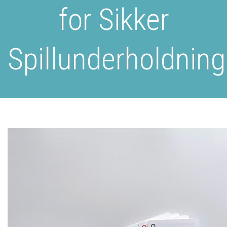
for Sikker
Spillunderholdning