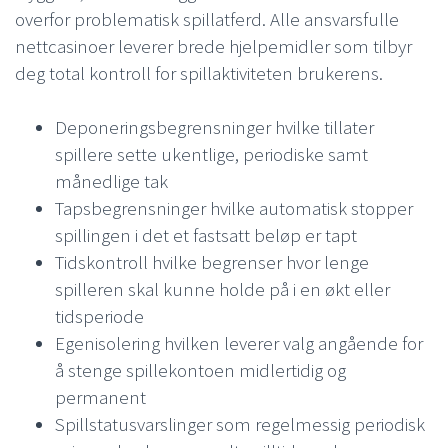
overfor problematisk spillatferd. Alle ansvarsfulle
nettcasinoer leverer brede hjelpemidler som tilbyr
deg total kontroll for spillaktiviteten brukerens.
Deponeringsbegrensninger hvilke tillater
spillere sette ukentlige, periodiske samt
månedlige tak
Tapsbegrensninger hvilke automatisk stopper
spillingen i det et fastsatt beløp er tapt
Tidskontroll hvilke begrenser hvor lenge
spilleren skal kunne holde på i en økt eller
tidsperiode
Egenisolering hvilken leverer valg angående for
å stenge spillekontoen midlertidig og
permanent
Spillstatusvarslinger som regelmessig periodisk