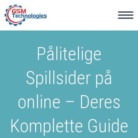
Pålitelige
Spillsider på
online – Deres
Komplette Guide