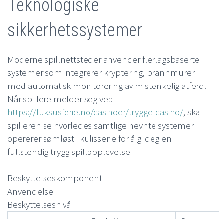
Teknologiske
sikkerhetssystemer
Moderne spillnettsteder anvender flerlagsbaserte
systemer som integrerer kryptering, brannmurer
med automatisk monitorering av mistenkelig atferd.
Når spillere melder seg ved
https://luksusferie.no/casinoer/trygge-casino/
, skal
spilleren se hvorledes samtlige nevnte systemer
opererer sømløst i kulissene for å gi deg en
fullstendig trygg spillopplevelse.
Beskyttelseskomponent
Anvendelse
Beskyttelsesnivå