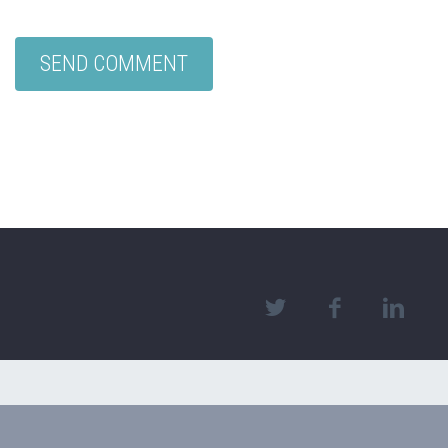
2018 © mericaforgeinc.com. All right reserved.designed by
Zauca