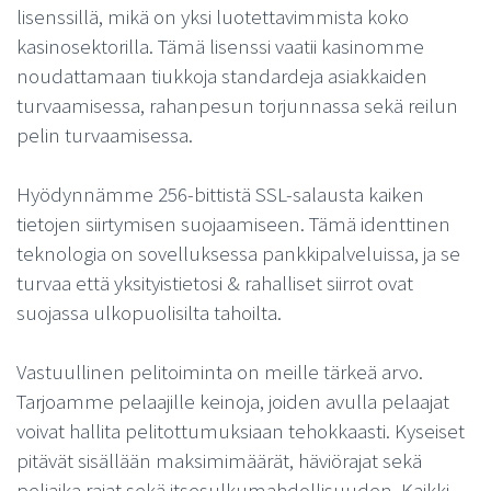
lisenssillä, mikä on yksi luotettavimmista koko
kasinosektorilla. Tämä lisenssi vaatii kasinomme
noudattamaan tiukkoja standardeja asiakkaiden
turvaamisessa, rahanpesun torjunnassa sekä reilun
pelin turvaamisessa.
Hyödynnämme 256-bittistä SSL-salausta kaiken
tietojen siirtymisen suojaamiseen. Tämä identtinen
teknologia on sovelluksessa pankkipalveluissa, ja se
turvaa että yksityistietosi & rahalliset siirrot ovat
suojassa ulkopuolisilta tahoilta.
Vastuullinen pelitoiminta on meille tärkeä arvo.
Tarjoamme pelaajille keinoja, joiden avulla pelaajat
voivat hallita pelitottumuksiaan tehokkaasti. Kyseiset
pitävät sisällään maksimimäärät, häviörajat sekä
peliaika rajat sekä itsesulkumahdollisuuden. Kaikki