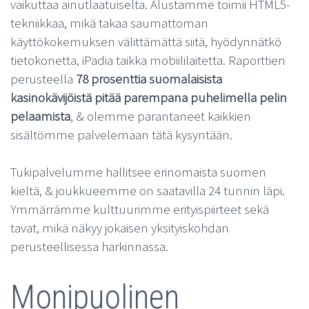
vaikuttaa ainutlaatuiselta. Alustamme toimii HTML5-
tekniikkaa, mikä takaa saumattoman
käyttökokemuksen välittämättä siitä, hyödynnätkö
tietokonetta, iPadia taikka mobiililaitetta. Raporttien
perusteella
78 prosenttia suomalaisista
kasinokävijöistä pitää parempana puhelimella pelin
pelaamista
, & olemme parantaneet kaikkien
sisältömme palvelemaan tätä kysyntään.
Tukipalvelumme hallitsee erinomaista suomen
kieltä, & joukkueemme on saatavilla 24 tunnin läpi.
Ymmärrämme kulttuurimme erityispiirteet sekä
tavat, mikä näkyy jokaisen yksityiskohdan
perusteellisessa harkinnassa.
Monipuolinen