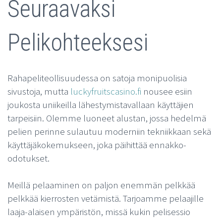
Seuraavaksi
Pelikohteeksesi
Rahapeliteollisuudessa on satoja monipuolisia
sivustoja, mutta
luckyfruitscasino.fi
nousee esiin
joukosta uniikeilla lähestymistavallaan käyttäjien
tarpeisiin. Olemme luoneet alustan, jossa hedelmä
pelien perinne sulautuu moderniin tekniikkaan sekä
käyttäjäkokemukseen, joka päihittää ennakko-
odotukset.
Meillä pelaaminen on paljon enemmän pelkkää
pelkkää kierrosten vetämistä. Tarjoamme pelaajille
laaja-alaisen ympäristön, missä kukin pelisessio