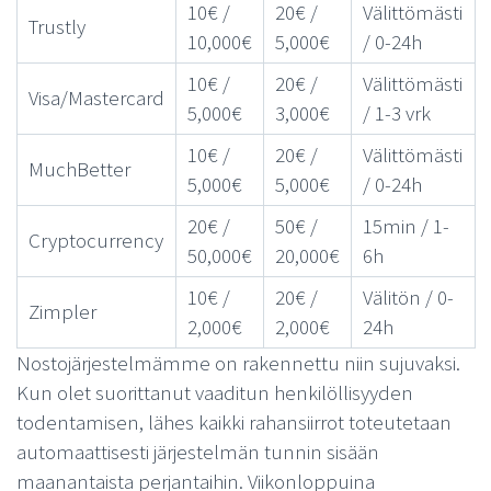
10€ /
20€ /
Välittömästi
Trustly
10,000€
5,000€
/ 0-24h
10€ /
20€ /
Välittömästi
Visa/Mastercard
5,000€
3,000€
/ 1-3 vrk
10€ /
20€ /
Välittömästi
MuchBetter
5,000€
5,000€
/ 0-24h
20€ /
50€ /
15min / 1-
Cryptocurrency
50,000€
20,000€
6h
10€ /
20€ /
Välitön / 0-
Zimpler
2,000€
2,000€
24h
Nostojärjestelmämme on rakennettu niin sujuvaksi.
Kun olet suorittanut vaaditun henkilöllisyyden
todentamisen, lähes kaikki rahansiirrot toteutetaan
automaattisesti järjestelmän tunnin sisään
maanantaista perjantaihin. Viikonloppuina