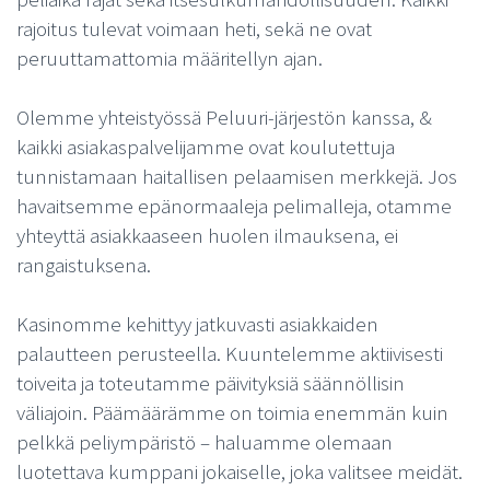
rajoitus tulevat voimaan heti, sekä ne ovat
peruuttamattomia määritellyn ajan.
Olemme yhteistyössä Peluuri-järjestön kanssa, &
kaikki asiakaspalvelijamme ovat koulutettuja
tunnistamaan haitallisen pelaamisen merkkejä. Jos
havaitsemme epänormaaleja pelimalleja, otamme
yhteyttä asiakkaaseen huolen ilmauksena, ei
rangaistuksena.
Kasinomme kehittyy jatkuvasti asiakkaiden
palautteen perusteella. Kuuntelemme aktiivisesti
toiveita ja toteutamme päivityksiä säännöllisin
väliajoin. Päämäärämme on toimia enemmän kuin
pelkkä peliympäristö – haluamme olemaan
luotettava kumppani jokaiselle, joka valitsee meidät.