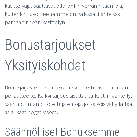
käsittelyajat saattavat olla jonkin verran hitaampia,
kuitenkin tavoitteenamme on kaikissa tilanteissa
parhaan ripeän käsittelyn.
Bonustarjoukset
Yksityiskohdat
Bonusjärjestelmämme on rakennettu avoimuuden
periaatteelle. Kaikki tarjous sisältää tarkasti määritellyt
säännöt ilman piilotettuja ehtoja, jotka voisivat yllättää
asiakkaat negatiivisesti.
Säännölliset Bonuksemme