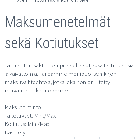
Maksumenetelmät
sekä Kotiutukset
Talous- transaktioiden pitää olla sutjakkaita, turvallisia
ja vaivattomia. Tarjoamme monipuolisen kirjon
maksuvaihtoehtoja, jotka jokainen on liitetty
mukautettu kasinoomme.
Maksutoiminto
Talletukset: Min./Max
Kotiutus: Min./Max.
Käsittely