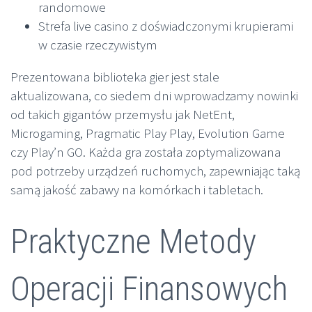
randomowe
Strefa live casino z doświadczonymi krupierami
w czasie rzeczywistym
Prezentowana biblioteka gier jest stale
aktualizowana, co siedem dni wprowadzamy nowinki
od takich gigantów przemysłu jak NetEnt,
Microgaming, Pragmatic Play Play, Evolution Game
czy Play’n GO. Każda gra została zoptymalizowana
pod potrzeby urządzeń ruchomych, zapewniając taką
samą jakość zabawy na komórkach i tabletach.
Praktyczne Metody
Operacji Finansowych