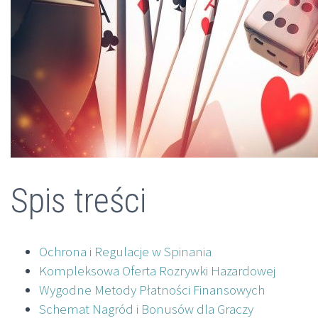
Spis treści
Ochrona i Regulacje w Spinania
Kompleksowa Oferta Rozrywki Hazardowej
Wygodne Metody Płatności Finansowych
Schemat Nagród i Bonusów dla Graczy