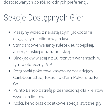
dostosowanych do różnorodnych preferencji.
Sekcje Dostępnych Gier
Maszyny wideo z narastającymi jackpotami
osiągającymi milionowych kwot
Standardowe warianty ruletek europejskiej,
amerykańskiej oraz francuskiej
Blackjack w więcej niż 20 różnych wariantach, w
tym wieloręczny i VIP
Rozgrywki pokerowe kasynowy posiadający
Caribbean Stud, Texas Hold’em Poker oraz Pai
Go
Punto Banco z strefą przeznaczoną dla klientów
wysokich limitów
Kości, keno oraz dodatkowe specjalistyczne gry