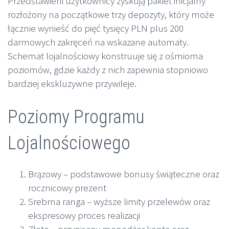
Przedstawieni użytkownicy zyskują pakiet inicjalny
rozłożony na początkowe trzy depozyty, który może
łącznie wynieść do pięć tysięcy PLN plus 200
darmowych zakręceń na wskazane automaty.
Schemat lojalnościowy konstruuje się z ośmioma
poziomów, gdzie każdy z nich zapewnia stopniowo
bardziej ekskluzywne przywileje.
Poziomy Programu
Lojalnościowego
Brązowy – podstawowe bonusy świąteczne oraz
rocznicowy prezent
Srebrna ranga – wyższe limity przelewów oraz
ekspresowy proces realizacji
Złoto – przypisany menedżer konta oraz