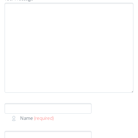
Name
(required)