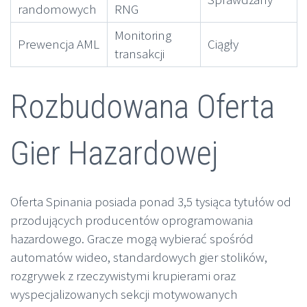
randomowych
RNG
Monitoring
Prewencja AML
Ciągły
transakcji
Rozbudowana Oferta
Gier Hazardowej
Oferta Spinania posiada ponad 3,5 tysiąca tytułów od
przodujących producentów oprogramowania
hazardowego. Gracze mogą wybierać spośród
automatów wideo, standardowych gier stolików,
rozgrywek z rzeczywistymi krupierami oraz
wyspecjalizowanych sekcji motywowanych