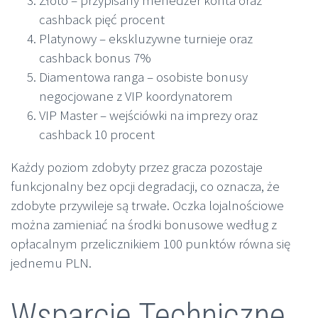
cashback pięć procent
Platynowy – ekskluzywne turnieje oraz
cashback bonus 7%
Diamentowa ranga – osobiste bonusy
negocjowane z VIP koordynatorem
VIP Master – wejściówki na imprezy oraz
cashback 10 procent
Każdy poziom zdobyty przez gracza pozostaje
funkcjonalny bez opcji degradacji, co oznacza, że
zdobyte przywileje są trwałe. Oczka lojalnościowe
można zamieniać na środki bonusowe według z
opłacalnym przelicznikiem 100 punktów równa się
jednemu PLN.
Wsparcie Techniczne