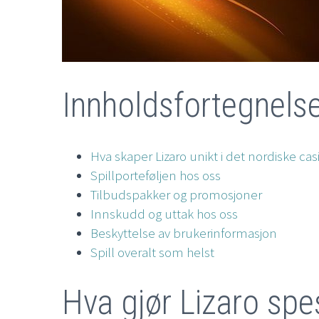
Innholdsfortegnels
Hva skaper Lizaro unikt i det nordiske c
Spillporteføljen hos oss
Tilbudspakker og promosjoner
Innskudd og uttak hos oss
Beskyttelse av brukerinformasjon
Spill overalt som helst
Hva gjør Lizaro spe