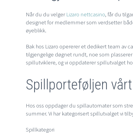
Når du du velger
Lizaro nettcasino
, får du til
designet for medlemmer som verdsetter både s
øyeblikk.
Bak hos Lizaro opererer et dedikert team av cas
tilgjengelige døgnet rundt, noe som plassere
spillutviklere, og vi oppdaterer spillutvalget h
Spillporteføljen vårt
Hos oss oppdager du spillautomater som strek
summer. Vi har kategorisert spillutvalget vi tilb
Spillkategori