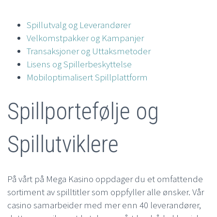
Spillutvalg og Leverandører
Velkomstpakker og Kampanjer
Transaksjoner og Uttaksmetoder
Lisens og Spillerbeskyttelse
Mobiloptimalisert Spillplattform
Spillportefølje og
Spillutviklere
På vårt på Mega Kasino oppdager du et omfattende
sortiment av spilltitler som oppfyller alle ønsker. Vår
casino samarbeider med mer enn 40 leverandører,