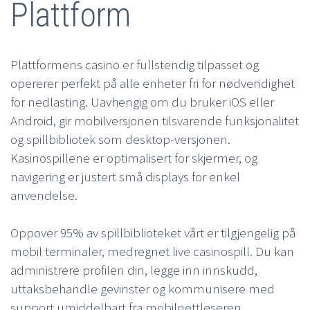
Plattform
Plattformens casino er fullstendig tilpasset og
opererer perfekt på alle enheter fri for nødvendighet
for nedlasting. Uavhengig om du bruker iOS eller
Android, gir mobilversjonen tilsvarende funksjonalitet
og spillbibliotek som desktop-versjonen.
Kasinospillene er optimalisert for skjermer, og
navigering er justert små displays for enkel
anvendelse.
Oppover 95% av spillbiblioteket vårt er tilgjengelig på
mobil terminaler, medregnet live casinospill. Du kan
administrere profilen din, legge inn innskudd,
uttaksbehandle gevinster og kommunisere med
support umiddelbart fra mobilnettleseren.