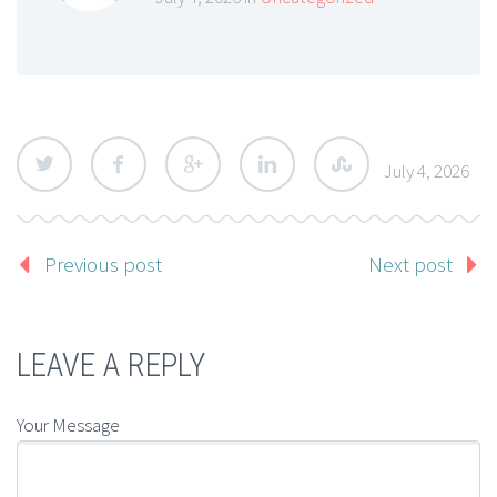
July 4, 2026
Previous post
Next post
LEAVE A REPLY
Your Message