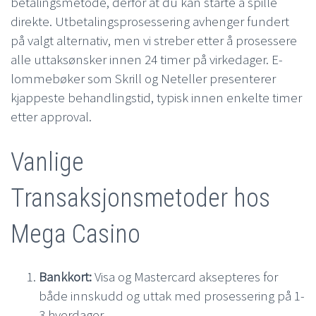
betalingsmetode, derfor at du kan starte å spille
direkte. Utbetalingsprosessering avhenger fundert
på valgt alternativ, men vi streber etter å prosessere
alle uttaksønsker innen 24 timer på virkedager. E-
lommebøker som Skrill og Neteller presenterer
kjappeste behandlingstid, typisk innen enkelte timer
etter approval.
Vanlige
Transaksjonsmetoder hos
Mega Casino
Bankkort:
Visa og Mastercard aksepteres for
både innskudd og uttak med prosessering på 1-
3 hverdager