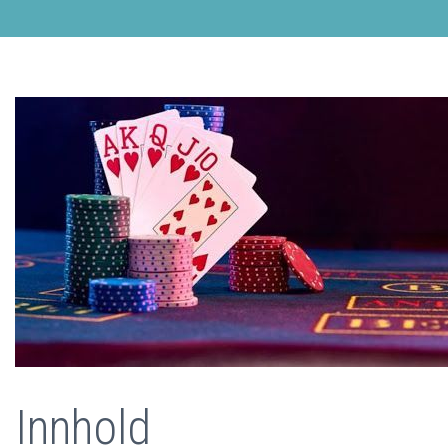
Innhold