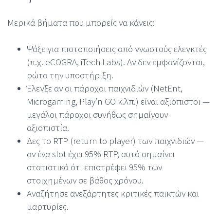
Μερικά βήματα που μπορείς να κάνεις:
Ψάξε για πιστοποιήσεις από γνωστούς ελεγκτές
(π.χ. eCOGRA, iTech Labs). Αν δεν εμφανίζονται,
ρώτα την υποστήριξη.
Έλεγξε αν οι πάροχοι παιχνιδιών (NetEnt,
Microgaming, Play’n GO κ.λπ.) είναι αξιόπιστοι —
μεγάλοι πάροχοι συνήθως σημαίνουν
αξιοπιστία.
Δες το RTP (return to player) των παιχνιδιών —
αν ένα slot έχει 95% RTP, αυτό σημαίνει
στατιστικά ότι επιστρέφει 95% των
στοιχημένων σε βάθος χρόνου.
Αναζήτησε ανεξάρτητες κριτικές παικτών και
μαρτυρίες.