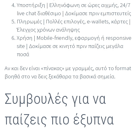
Υποστήριξη | Ελληνόφωνη σε ώρες αιχμής, 24/7
live chat διαθέσιμο | Δοκίμασε πριν εμπιστευτείς
Πληρωμές | Πολλές επιλογές, e-wallets, κάρτες |
Έλεγχος χρόνων ανάληψης
Χρήση | Mobile-friendly, εφαρμογή ή responsive
site | Δοκίμασε σε κινητό πριν παίζεις μεγάλα
ποσά
Αν και δεν είναι «πίνακας» με γραμμές, αυτό το format
βοηθά στο να δεις ξεκάθαρα τα βασικά σημεία.
Συμβουλές για να
παίζεις πιο έξυπνα