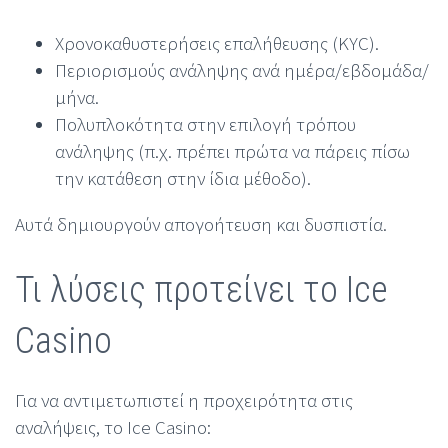
Χρονοκαθυστερήσεις επαλήθευσης (KYC).
Περιορισμούς ανάληψης ανά ημέρα/εβδομάδα/
μήνα.
Πολυπλοκότητα στην επιλογή τρόπου
ανάληψης (π.χ. πρέπει πρώτα να πάρεις πίσω
την κατάθεση στην ίδια μέθοδο).
Αυτά δημιουργούν απογοήτευση και δυσπιστία.
Τι λύσεις προτείνει το Ice
Casino
Για να αντιμετωπιστεί η προχειρότητα στις
αναλήψεις, το Ice Casino: