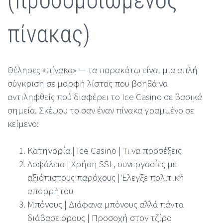
(προσομοιωμένος
πίνακας)
Θέλησες «πίνακα» — τα παρακάτω είναι μια απλή
σύγκριση σε μορφή λίστας που βοηθά να
αντιληφθείς πού διαφέρει το Ice Casino σε βασικά
σημεία. Σκέψου το σαν έναν πίνακα γραμμένο σε
κείμενο:
Κατηγορία | Ice Casino | Τι να προσέξεις
Ασφάλεια | Χρήση SSL, συνεργασίες με
αξιόπιστους παρόχους | Έλεγξε πολιτική
απορρήτου
Μπόνους | Διάφανα μπόνους αλλά πάντα
διάβασε όρους | Προσοχή στον τζίρο