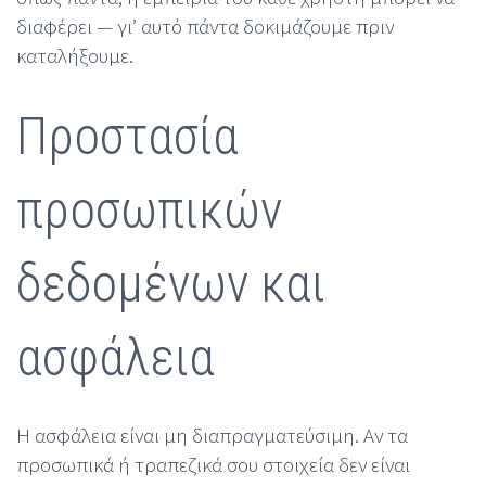
διαφέρει — γι’ αυτό πάντα δοκιμάζουμε πριν
καταλήξουμε.
Προστασία
προσωπικών
δεδομένων και
ασφάλεια
Η ασφάλεια είναι μη διαπραγματεύσιμη. Αν τα
προσωπικά ή τραπεζικά σου στοιχεία δεν είναι