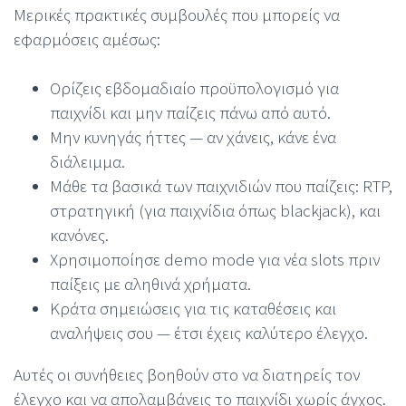
Μερικές πρακτικές συμβουλές που μπορείς να
εφαρμόσεις αμέσως:
Ορίζεις εβδομαδιαίο προϋπολογισμό για
παιχνίδι και μην παίζεις πάνω από αυτό.
Μην κυνηγάς ήττες — αν χάνεις, κάνε ένα
διάλειμμα.
Μάθε τα βασικά των παιχνιδιών που παίζεις: RTP,
στρατηγική (για παιχνίδια όπως blackjack), και
κανόνες.
Χρησιμοποίησε demo mode για νέα slots πριν
παίξεις με αληθινά χρήματα.
Κράτα σημειώσεις για τις καταθέσεις και
αναλήψεις σου — έτσι έχεις καλύτερο έλεγχο.
Αυτές οι συνήθειες βοηθούν στο να διατηρείς τον
έλεγχο και να απολαμβάνεις το παιχνίδι χωρίς άγχος.