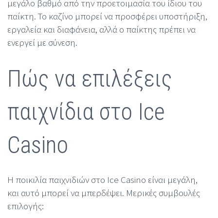
μεγάλο βαθμό από την προετοιμασία του ίδιου του
παίκτη. Το καζίνο μπορεί να προσφέρει υποστήριξη,
εργαλεία και διαφάνεια, αλλά ο παίκτης πρέπει να
ενεργεί με σύνεση.
Πώς να επιλέξεις
παιχνίδια στο Ice
Casino
Η ποικιλία παιχνιδιών στο Ice Casino είναι μεγάλη,
και αυτό μπορεί να μπερδέψει. Μερικές συμβουλές
επιλογής: