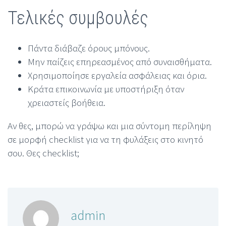
Τελικές συμβουλές
Πάντα διάβαζε όρους μπόνους.
Μην παίζεις επηρεασμένος από συναισθήματα.
Χρησιμοποίησε εργαλεία ασφάλειας και όρια.
Κράτα επικοινωνία με υποστήριξη όταν
χρειαστείς βοήθεια.
Αν θες, μπορώ να γράψω και μια σύντομη περίληψη
σε μορφή checklist για να τη φυλάξεις στο κινητό
σου. Θες checklist;
admin