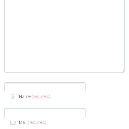
Name
(required)
Mail
(required)