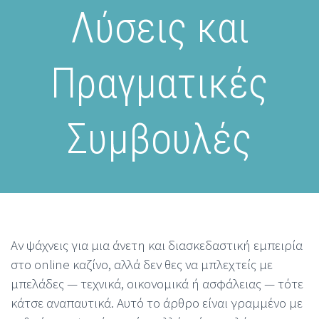
Λύσεις και
Πραγματικές
Συμβουλές
Αν ψάχνεις για μια άνετη και διασκεδαστική εμπειρία
στο online καζίνο, αλλά δεν θες να μπλεχτείς με
μπελάδες — τεχνικά, οικονομικά ή ασφάλειας — τότε
κάτσε αναπαυτικά. Αυτό το άρθρο είναι γραμμένο με