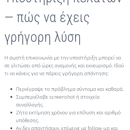
— πώς να έχεις
γρήγορη λύση
Η σωστή επικοινωνία με την υποστήριξη μπορεί να
σε γλιτώσει από ώρες αναμονής και εκνευρισμό. Ιδού
τι να κάνεις για να πάρεις γρήγορη απάντηση:
Περιέγραψε το πρόβλημα σύντομα και καθαρά.
Συμπεριέλαβε screenshot ή στοιχεία
συναλλαγής.
Ζήτα εκτίμηση χρόνου για επίλυση και αριθμό
υπόθεσης.
Αν δεν απαντήσουν, επίμεινε με follow-up και