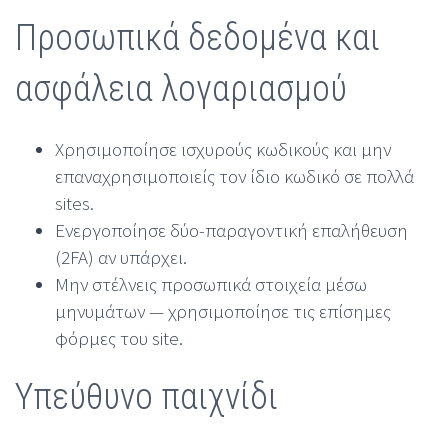
Προσωπικά δεδομένα και
ασφάλεια λογαριασμού
Χρησιμοποίησε ισχυρούς κωδικούς και μην
επαναχρησιμοποιείς τον ίδιο κωδικό σε πολλά
sites.
Ενεργοποίησε δύο-παραγοντική επαλήθευση
(2FA) αν υπάρχει.
Μην στέλνεις προσωπικά στοιχεία μέσω
μηνυμάτων — χρησιμοποίησε τις επίσημες
φόρμες του site.
Υπεύθυνο παιχνίδι