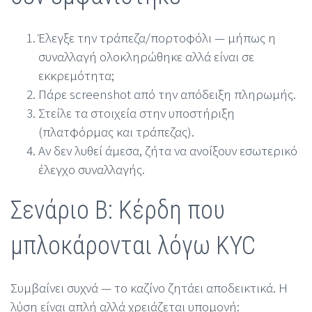
Έλεγξε την τράπεζα/πορτοφόλι — μήπως η
συναλλαγή ολοκληρώθηκε αλλά είναι σε
εκκρεμότητα;
Πάρε screenshot από την απόδειξη πληρωμής.
Στείλε τα στοιχεία στην υποστήριξη
(πλατφόρμας και τράπεζας).
Αν δεν λυθεί άμεσα, ζήτα να ανοίξουν εσωτερικό
έλεγχο συναλλαγής.
Σενάριο Β: Κέρδη που
μπλοκάρονται λόγω KYC
Συμβαίνει συχνά — το καζίνο ζητάει αποδεικτικά. Η
λύση είναι απλή αλλά χρειάζεται υπομονή: