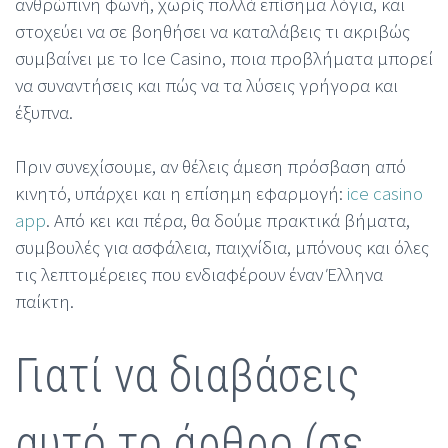
ανθρώπινη φωνή, χωρίς πολλά επίσημα λόγια, και
στοχεύει να σε βοηθήσει να καταλάβεις τι ακριβώς
συμβαίνει με το Ice Casino, ποια προβλήματα μπορεί
να συναντήσεις και πώς να τα λύσεις γρήγορα και
έξυπνα.
Πριν συνεχίσουμε, αν θέλεις άμεση πρόσβαση από
κινητό, υπάρχει και η επίσημη εφαρμογή:
ice casino
app
. Από κει και πέρα, θα δούμε πρακτικά βήματα,
συμβουλές για ασφάλεια, παιχνίδια, μπόνους και όλες
τις λεπτομέρειες που ενδιαφέρουν έναν Έλληνα
παίκτη.
Γιατί να διαβάσεις
αυτό το άρθρο (σε