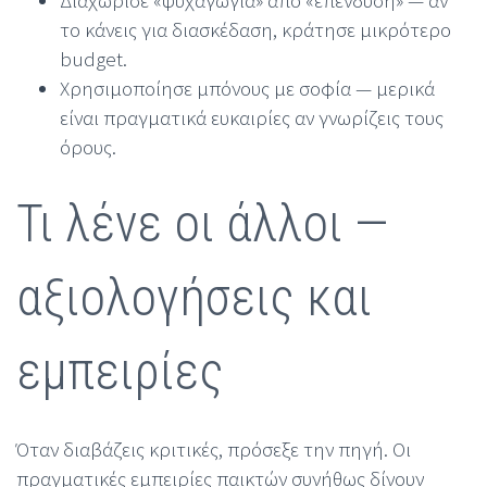
το κάνεις για διασκέδαση, κράτησε μικρότερο
budget.
Χρησιμοποίησε μπόνους με σοφία — μερικά
είναι πραγματικά ευκαιρίες αν γνωρίζεις τους
όρους.
Τι λένε οι άλλοι —
αξιολογήσεις και
εμπειρίες
Όταν διαβάζεις κριτικές, πρόσεξε την πηγή. Οι
πραγματικές εμπειρίες παικτών συνήθως δίνουν