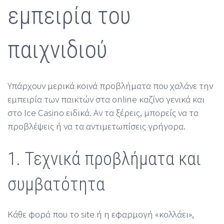
εμπειρία του
παιχνιδιού
Υπάρχουν μερικά κοινά προβλήματα που χαλάνε την
εμπειρία των παικτών στα online καζίνο γενικά και
στο Ice Casino ειδικά. Αν τα ξέρεις, μπορείς να τα
προβλέψεις ή να τα αντιμετωπίσεις γρήγορα.
1. Τεχνικά προβλήματα και
συμβατότητα
Κάθε φορά που το site ή η εφαρμογή «κολλάει»,