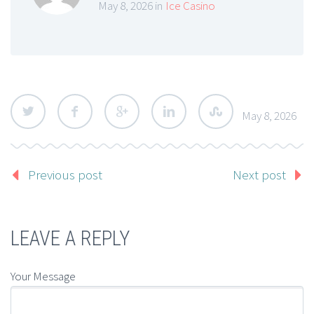
May 8, 2026 in
Ice Casino
May 8, 2026
Previous post
Next post
LEAVE A REPLY
Your Message