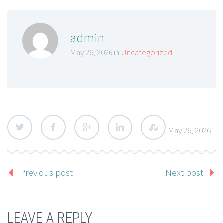
admin
May 26, 2026 in
Uncategorized
May 26, 2026
Previous post
Next post
LEAVE A REPLY