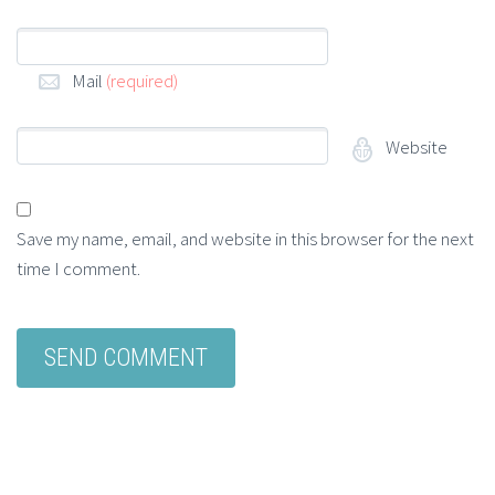
Mail
(required)
Website
Save my name, email, and website in this browser for the next
time I comment.