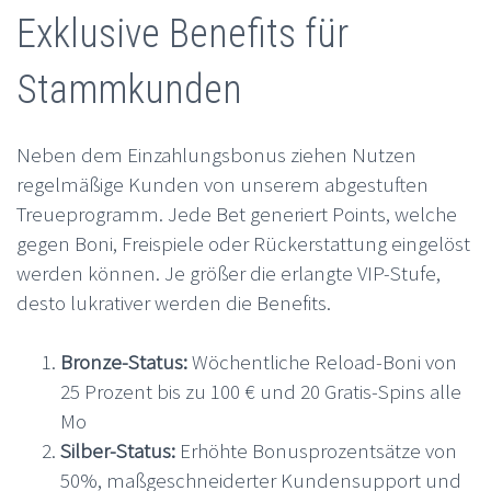
Exklusive Benefits für
Stammkunden
Neben dem Einzahlungsbonus ziehen Nutzen
regelmäßige Kunden von unserem abgestuften
Treueprogramm. Jede Bet generiert Points, welche
gegen Boni, Freispiele oder Rückerstattung eingelöst
werden können. Je größer die erlangte VIP-Stufe,
desto lukrativer werden die Benefits.
Bronze-Status:
Wöchentliche Reload-Boni von
25 Prozent bis zu 100 € und 20 Gratis-Spins alle
Mo
Silber-Status:
Erhöhte Bonusprozentsätze von
50%, maßgeschneiderter Kundensupport und