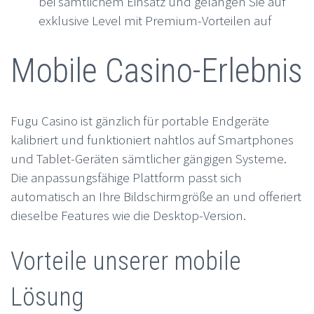
bei sämtlichem Einsatz und gelangen Sie auf
exklusive Level mit Premium-Vorteilen auf
Mobile Casino-Erlebnis
Fugu Casino ist gänzlich für portable Endgeräte
kalibriert und funktioniert nahtlos auf Smartphones
und Tablet-Geräten sämtlicher gängigen Systeme.
Die anpassungsfähige Plattform passt sich
automatisch an Ihre Bildschirmgröße an und offeriert
dieselbe Features wie die Desktop-Version.
Vorteile unserer mobile
Lösung