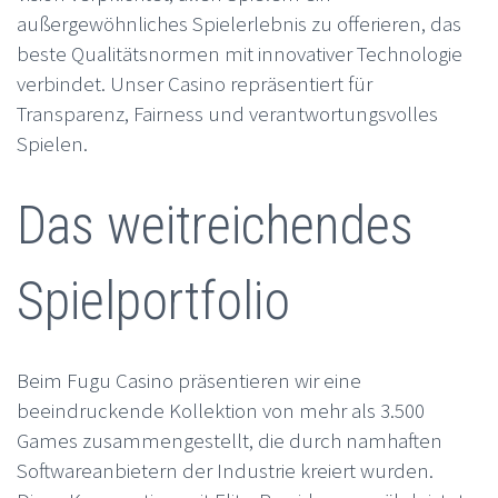
außergewöhnliches Spielerlebnis zu offerieren, das
beste Qualitätsnormen mit innovativer Technologie
verbindet. Unser Casino repräsentiert für
Transparenz, Fairness und verantwortungsvolles
Spielen.
Das weitreichendes
Spielportfolio
Beim Fugu Casino präsentieren wir eine
beeindruckende Kollektion von mehr als 3.500
Games zusammengestellt, die durch namhaften
Softwareanbietern der Industrie kreiert wurden.