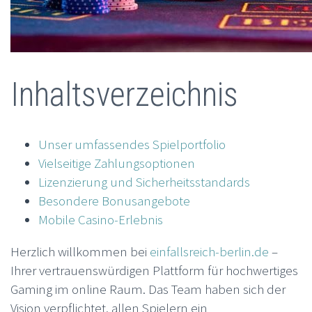
Inhaltsverzeichnis
Unser umfassendes Spielportfolio
Vielseitige Zahlungsoptionen
Lizenzierung und Sicherheitsstandards
Besondere Bonusangebote
Mobile Casino-Erlebnis
Herzlich willkommen bei
einfallsreich-berlin.de
–
Ihrer vertrauenswürdigen Plattform für hochwertiges
Gaming im online Raum. Das Team haben sich der
Vision verpflichtet, allen Spielern ein