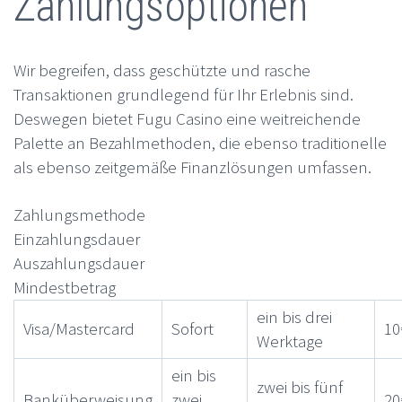
Zahlungsoptionen
Wir begreifen, dass geschützte und rasche
Transaktionen grundlegend für Ihr Erlebnis sind.
Deswegen bietet Fugu Casino eine weitreichende
Palette an Bezahlmethoden, die ebenso traditionelle
als ebenso zeitgemäße Finanzlösungen umfassen.
Zahlungsmethode
Einzahlungsdauer
Auszahlungsdauer
Mindestbetrag
ein bis drei
Visa/Mastercard
Sofort
10
Werktage
ein bis
zwei bis fünf
Banküberweisung
zwei
20