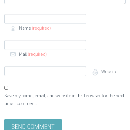
Name
(required)
Mail
(required)
Website
Save my name, email, and website in this browser for the next
time I comment.