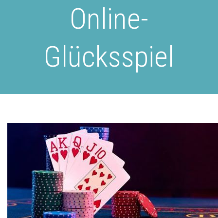
Online-
Glücksspiel