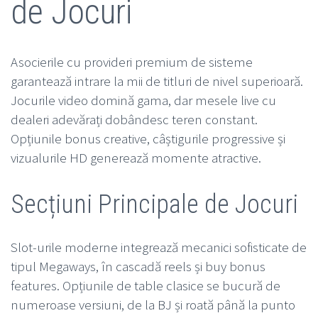
de Jocuri
Asocierile cu provideri premium de sisteme
garantează intrare la mii de titluri de nivel superioară.
Jocurile video domină gama, dar mesele live cu
dealeri adevărați dobândesc teren constant.
Opțiunile bonus creative, câștigurile progressive și
vizualurile HD generează momente atractive.
Secțiuni Principale de Jocuri
Slot-urile moderne integrează mecanici sofisticate de
tipul Megaways, în cascadă reels și buy bonus
features. Opțiunile de table clasice se bucură de
numeroase versiuni, de la BJ și roată până la punto