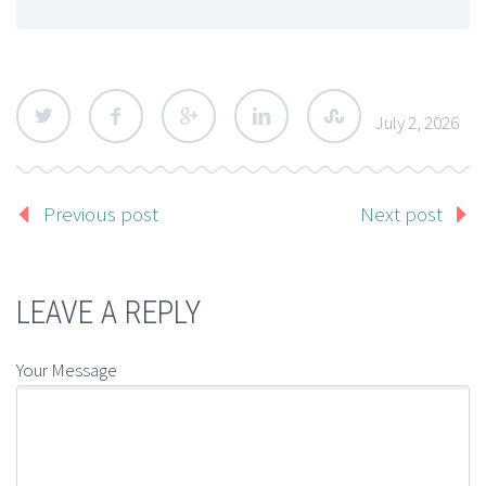
July 2, 2026
Previous post
Next post
LEAVE A REPLY
Your Message