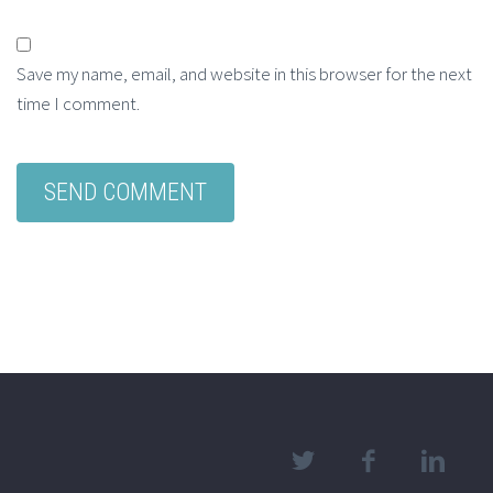
Save my name, email, and website in this browser for the next
time I comment.