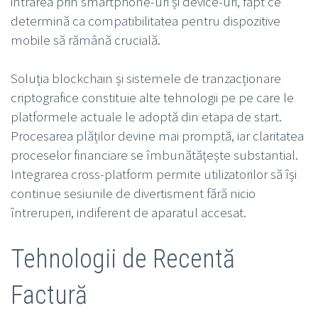
intrarea prin smartphone-uri și device-uri, fapt ce
determină ca compatibilitatea pentru dispozitive
mobile să rămână crucială.
Soluția blockchain și sistemele de tranzacționare
criptografice constituie alte tehnologii pe pe care le
platformele actuale le adoptă din etapa de start.
Procesarea plăților devine mai promptă, iar claritatea
proceselor financiare se îmbunătățește substantial.
Integrarea cross-platform permite utilizatorilor să își
continue sesiunile de divertisment fără nicio
întreruperi, indiferent de aparatul accesat.
Tehnologii de Recentă
Factură