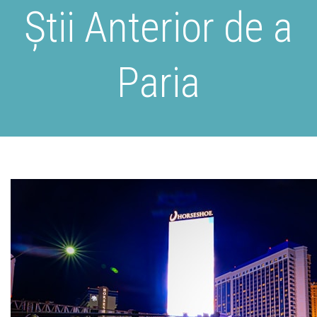
Știi Anterior de a
Paria