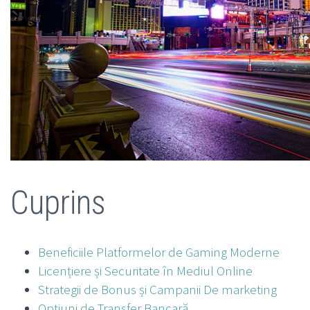
Cuprins
Beneficiile Platformelor de Gaming Moderne
Licențiere și Securitate în Mediul Online
Strategii de Bonus și Campanii De marketing
Opțiuni de Transfer Bancară