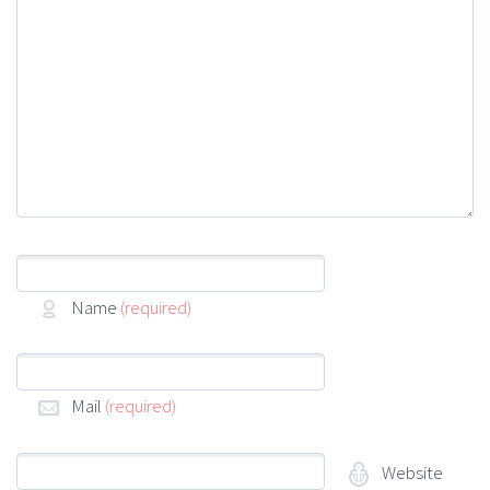
Name
(required)
Mail
(required)
Website