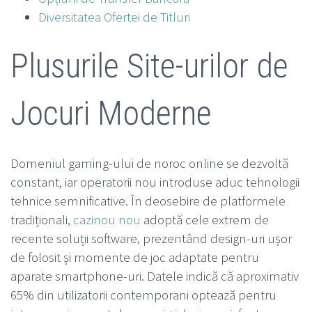
Diversitatea Ofertei de Titluri
Plusurile Site-urilor de
Jocuri Moderne
Domeniul gaming-ului de noroc online se dezvoltă
constant, iar operatorii nou introduse aduc tehnologii
tehnice semnificative. În deosebire de platformele
tradiționali,
cazinou nou
adoptă cele extrem de
recente soluții software, prezentând design-uri ușor
de folosit și momente de joc adaptate pentru
aparate smartphone-uri. Datele indică că aproximativ
65% din utilizatorii contemporani optează pentru