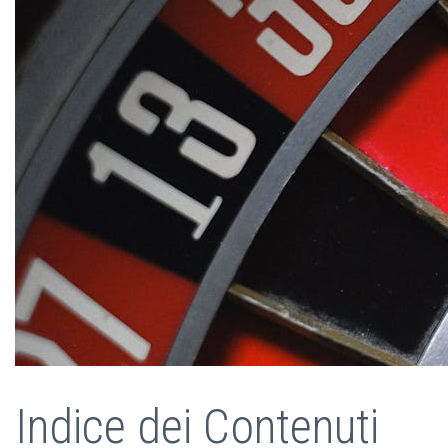
Indice dei Contenuti