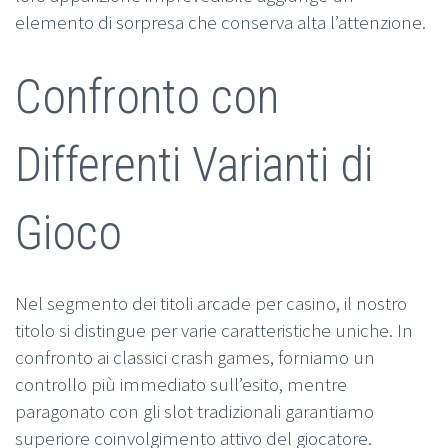
elemento di sorpresa che conserva alta l’attenzione.
Confronto con
Differenti Varianti di
Gioco
Nel segmento dei titoli arcade per casino, il nostro
titolo si distingue per varie caratteristiche uniche. In
confronto ai classici crash games, forniamo un
controllo più immediato sull’esito, mentre
paragonato con gli slot tradizionali garantiamo
superiore coinvolgimento attivo del giocatore.