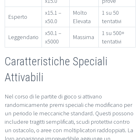
x15.0
prove
x15.1 –
Molto
1 su 50
Esperto
x50.0
Elevata
tentativi
x50.1 –
1 su 500+
Leggendario
Massima
x5000
tentativi
Caratteristiche Speciali
Attivabili
Nel corso di le partite di gioco si attivano
randomicamente premi speciali che modificano per
un periodo le meccaniche standard. Questi possono
includere tragitti semplificati, scudi protettivi contro
un ostacolo, o aree con moltiplicatori raddoppiati. La
loro apparizione imprevedibile aggiunge un