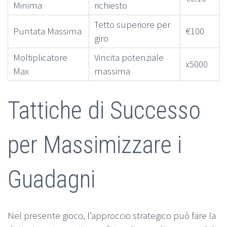
Minima
richiesto
Tetto superiore per
Puntata Massima
€100
giro
Moltiplicatore
Vincita potenziale
x5000
Max
massima
Tattiche di Successo
per Massimizzare i
Guadagni
Nel presente gioco, l’approccio strategico può fare la