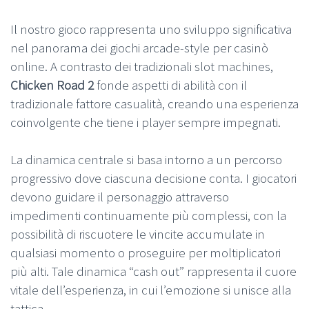
Il nostro gioco rappresenta uno sviluppo significativa
nel panorama dei giochi arcade-style per casinò
online. A contrasto dei tradizionali slot machines,
Chicken Road 2
fonde aspetti di abilità con il
tradizionale fattore casualità, creando una esperienza
coinvolgente che tiene i player sempre impegnati.
La dinamica centrale si basa intorno a un percorso
progressivo dove ciascuna decisione conta. I giocatori
devono guidare il personaggio attraverso
impedimenti continuamente più complessi, con la
possibilità di riscuotere le vincite accumulate in
qualsiasi momento o proseguire per moltiplicatori
più alti. Tale dinamica “cash out” rappresenta il cuore
vitale dell’esperienza, in cui l’emozione si unisce alla
tattica.