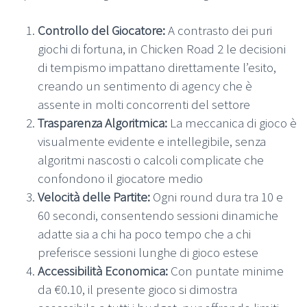
Controllo del Giocatore:
A contrasto dei puri
giochi di fortuna, in Chicken Road 2 le decisioni
di tempismo impattano direttamente l’esito,
creando un sentimento di agency che è
assente in molti concorrenti del settore
Trasparenza Algoritmica:
La meccanica di gioco è
visualmente evidente e intellegibile, senza
algoritmi nascosti o calcoli complicate che
confondono il giocatore medio
Velocità delle Partite:
Ogni round dura tra 10 e
60 secondi, consentendo sessioni dinamiche
adatte sia a chi ha poco tempo che a chi
preferisce sessioni lunghe di gioco estese
Accessibilità Economica:
Con puntate minime
da €0.10, il presente gioco si dimostra