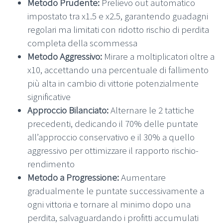
Metodo Prudente:
Prelievo out automatico
impostato tra x1.5 e x2.5, garantendo guadagni
regolari ma limitati con ridotto rischio di perdita
completa della scommessa
Metodo Aggressivo:
Mirare a moltiplicatori oltre a
x10, accettando una percentuale di fallimento
più alta in cambio di vittorie potenzialmente
significative
Approccio Bilanciato:
Alternare le 2 tattiche
precedenti, dedicando il 70% delle puntate
all’approccio conservativo e il 30% a quello
aggressivo per ottimizzare il rapporto rischio-
rendimento
Metodo a Progressione:
Aumentare
gradualmente le puntate successivamente a
ogni vittoria e tornare al minimo dopo una
perdita, salvaguardando i profitti accumulati