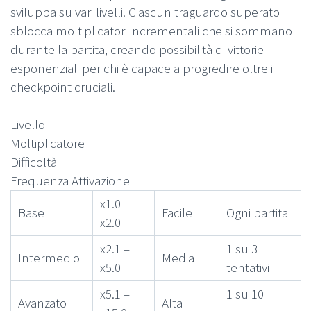
sviluppa su vari livelli. Ciascun traguardo superato
sblocca moltiplicatori incrementali che si sommano
durante la partita, creando possibilità di vittorie
esponenziali per chi è capace a progredire oltre i
checkpoint cruciali.
Livello
Moltiplicatore
Difficoltà
Frequenza Attivazione
x1.0 –
Base
Facile
Ogni partita
x2.0
x2.1 –
1 su 3
Intermedio
Media
x5.0
tentativi
x5.1 –
1 su 10
Avanzato
Alta