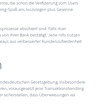
me, die schon die Verifizierung vom Users
aming-Spaß ans loszulegen plus Gewinne
sprozesse absolviert sind. Falls man
 von Ihrer Bank bestätigt. Jene Info nutzen
araus aus verbesserter Kundenzufriedenheit
n
 bundesdeutschen Gesetzgebung, insbesondere
ren, vorausgesetzt jene Transaktionshandling
er sicherstellen, dass Überweisungen via