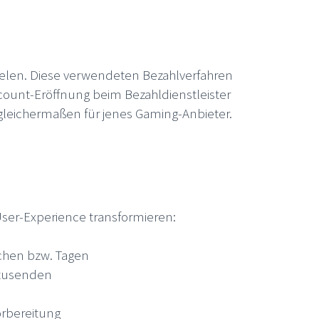
Spielen. Diese verwendeten Bezahlverfahren
count-Eröffnung beim Bezahldienstleister
e gleichermaßen für jenes Gaming-Anbieter.
 User-Experience transformieren:
chen bzw. Tagen
nzusenden
orbereitung