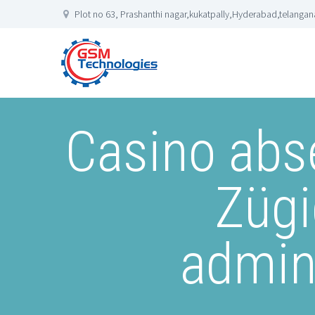
Plot no 63, Prashanthi nagar,kukatpally,Hyderabad,telangana
Casino abse
Zügi
admini