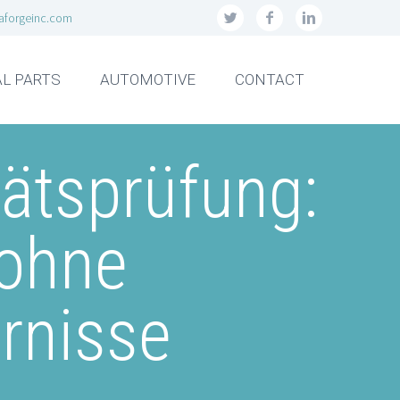
aforgeinc.com
L PARTS
AUTOMOTIVE
CONTACT
tätsprüfung:
 ohne
rnisse