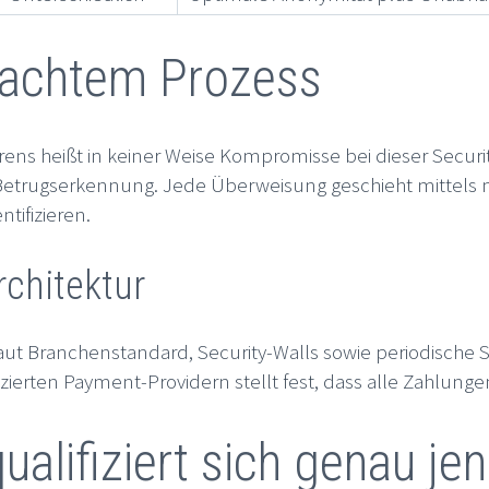
nfachtem Prozess
ahrens heißt in keiner Weise Kompromisse bei dieser Sec
Betrugserkennung. Jede Überweisung geschieht mittels m
tifizieren.
rchitektur
ut Branchenstandard, Security-Walls sowie periodische S
zierten Payment-Providern stellt fest, dass alle Zahlu
ualifiziert sich genau je