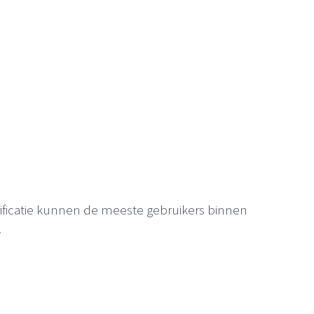
rificatie kunnen de meeste gebruikers binnen
.