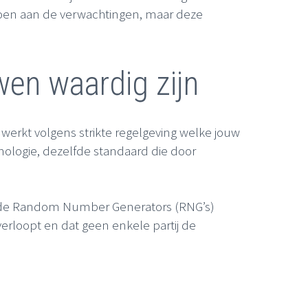
ldoen aan de verwachtingen, maar deze
wen waardig zijn
 werkt volgens strikte regelgeving welke jouw
nologie, dezelfde standaard die door
eerde Random Number Generators (RNG’s)
verloopt en dat geen enkele partij de