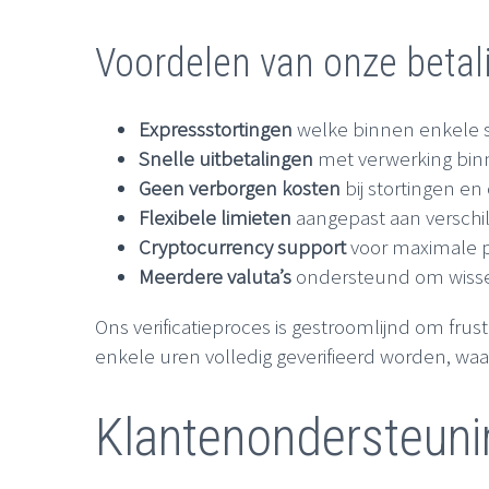
Voordelen van onze betal
Expressstortingen
welke binnen enkele 
Snelle uitbetalingen
met verwerking binn
Geen verborgen kosten
bij stortingen e
Flexibele limieten
aangepast aan verschil
Cryptocurrency support
voor maximale p
Meerdere valuta’s
ondersteund om wisse
Ons verificatieproces is gestroomlijnd om fr
enkele uren volledig geverifieerd worden, waar
Klantenondersteuni