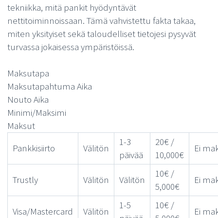
tekniikka, mitä pankit hyödyntävät
nettitoiminnoissaan. Tämä vahvistettu fakta takaa,
miten yksityiset sekä taloudelliset tietojesi pysyvät
turvassa jokaisessa ympäristöissä.
Maksutapa
Maksutapahtuma Aika
Nouto Aika
Minimi/Maksimi
Maksut
1-3
20€ /
Pankkisiirto
Välitön
Ei ma
päivää
10,000€
10€ /
Trustly
Välitön
Välitön
Ei ma
5,000€
1-5
10€ /
Visa/Mastercard
Välitön
Ei ma
päivää
5,000€