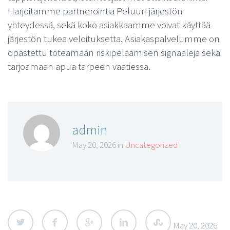
Harjoitamme partnerointia Peluuri-järjestön
yhteydessä, sekä koko asiakkaamme voivat käyttää
järjestön tukea veloituksetta. Asiakaspalvelumme on
opastettu toteamaan riskipelaamisen signaaleja sekä
tarjoamaan apua tarpeen vaatiessa.
admin
May 20, 2026 in
Uncategorized
May 20, 2026