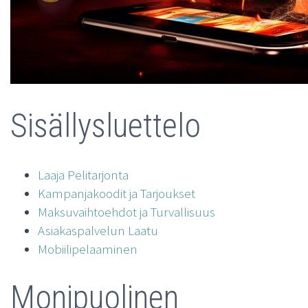
Sisällysluettelo
Laaja Pelitarjonta
Kampanjakoodit ja Tarjoukset
Maksuvaihtoehdot ja Turvallisuus
Asiakaspalvelun Laatu
Mobiilipelaaminen
Monipuolinen