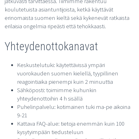
jatkuvasti tarvittaessa. Tiimimme rakentuu
koulutetuista asiantuntijoista, ketkä käyttävät
erinomaista suomen kieltä sekä kykenevät ratkaista
erilaisia ongelmia ripeästi että tehokkaasti.
Yhteydenottokanavat
Keskustelutuki: käytettävissä ympäri
vuorokauden suomen kielellä, tyypillinen
reagointiaika pienempi kuin 2 minuuttia
Sähköposti: toimimme kuhunkin
yhteydenottoihin 4 h sisällä
Puhelinpalvelu: kotimainen tuki ma-pe aikoina
9-21
Kattava FAQ-alue: tietoja enemmän kuin 100
kysytyimpään tiedusteluun