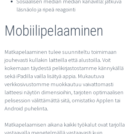
Sosiaalisen median median kanavilla: jatkuva
läsnäolo ja ripeä reagointi
Mobiilipelaaminen
Matkapelaaminen tulee suunniteltu toimimaan
jouhevasti kullakin laitteilla että alustoilla. Voit
kokemaan täydestä pelikirjastostamme kännykällä
sekä iPadilla vailla lisätyä appia. Mukautuva
verkkosivustomme muokkautuu vaivattomasti
laitteesi näytön dimensioihin, tarjoten optimaalisen
pelisession välittämättä siitä, omistatko Applen tai
Android puhelinta.
Matkapelaamisen aikana kaikki työkalut ovat tarjolla
vastaavalla menetelmällä vastaavasti kuin