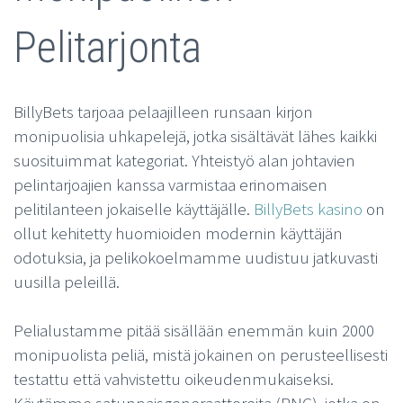
Pelitarjonta
BillyBets tarjoaa pelaajilleen runsaan kirjon
monipuolisia uhkapelejä, jotka sisältävät lähes kaikki
suosituimmat kategoriat. Yhteistyö alan johtavien
pelintarjoajien kanssa varmistaa erinomaisen
pelitilanteen jokaiselle käyttäjälle.
BillyBets kasino
on
ollut kehitetty huomioiden modernin käyttäjän
odotuksia, ja pelikokoelmamme uudistuu jatkuvasti
uusilla peleillä.
Pelialustamme pitää sisällään enemmän kuin 2000
monipuolista peliä, mistä jokainen on perusteellisesti
testattu että vahvistettu oikeudenmukaiseksi.
Käytämme satunnaisgeneraattoreita (RNG), jotka on