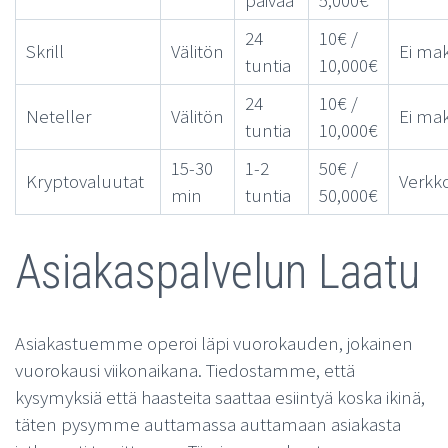
24
10€ /
Skrill
Välitön
Ei ma
tuntia
10,000€
24
10€ /
Neteller
Välitön
Ei ma
tuntia
10,000€
15-30
1-2
50€ /
Kryptovaluutat
Verkk
min
tuntia
50,000€
Asiakaspalvelun Laatu
Asiakastuemme operoi läpi vuorokauden, jokainen
vuorokausi viikonaikana. Tiedostamme, että
kysymyksiä että haasteita saattaa esiintyä koska ikinä,
täten pysymme auttamassa auttamaan asiakasta