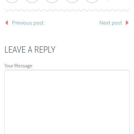
Previous post
Next post
LEAVE A REPLY
Your Message