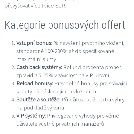
převyšovat více tisíce EUR.
Kategorie bonusových offert
Vstupní bonus:
% navýšení prvotního vložení,
standardně 100-200% až do specifikované
maximální sumy
Cash back systémy:
Refund procenta proher,
zpravidla 5-25% v závislost na VIP úrovni
Reload bonusy:
Pravidelné bonusy pro stávající
klienty při následujících vloženích
Soutěže a soutěže:
Příležitost utržit extra výhry
na podkladě výkonu
VIP systémy:
Privilegované výhody pro věrné
uživatele včetně privátních manažerů