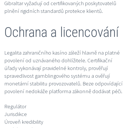
Gibraltar vyžadují od certifikovaných poskytovatelů
plnění rigidních standardů protekce klientů.
Ochrana a licencování
Legalita zahraničního kasíno záleží hlavně na platné
povolení od uznávaného dohlížitele. Certifikační
úřady vykonávají pravidelné kontroly, prověřují
spravedlivost gamblingového systému a ověřují
monetární stabilitu provozovatelů. Beze odpovídající
povolení nedokáže platforma zákonně dodávat péči.
Regulátor
Jurisdikce
Úroveň kredibility