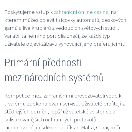
Poskytujeme vstup k
zahranicni online casina
, na
kterém můžeš objevit tisícovky automatů, deskových
gamů a live krupiérů z vedoucích světových studií.
Variabilita herního portfolia značí, že každý typ
uživatele objeví zábavu vyhovující jeho preferujícímu.
Primární přednosti
mezinárodních systémů
Kompetice mezi zahraničními provozovateli vede k
trvalému zdokonalování servisu. Uživatelé profitují z
štědřejších odměn, lepší uživatelské asistence a
sofistikovanějších ochranných protokolů.
Licencované jurisdikce například Malta, Curaçao či