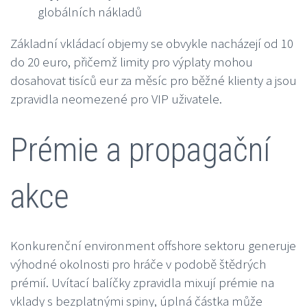
globálních nákladů
Základní vkládací objemy se obvykle nacházejí od 10
do 20 euro, přičemž limity pro výplaty mohou
dosahovat tisíců eur za měsíc pro běžné klienty a jsou
zpravidla neomezené pro VIP uživatele.
Prémie a propagační
akce
Konkurenční environment offshore sektoru generuje
výhodné okolnosti pro hráče v podobě štědrých
prémií. Uvítací balíčky zpravidla mixují prémie na
vklady s bezplatnými spiny, úplná částka může