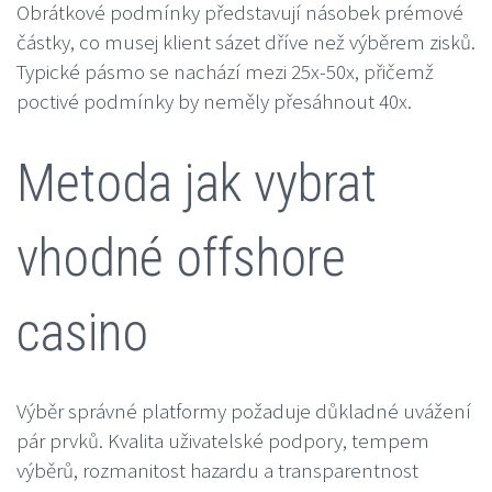
Obrátkové podmínky představují násobek prémové
částky, co musej klient sázet dříve než výběrem zisků.
Typické pásmo se nachází mezi 25x-50x, přičemž
poctivé podmínky by neměly přesáhnout 40x.
Metoda jak vybrat
vhodné offshore
casino
Výběr správné platformy požaduje důkladné uvážení
pár prvků. Kvalita uživatelské podpory, tempem
výběrů, rozmanitost hazardu a transparentnost