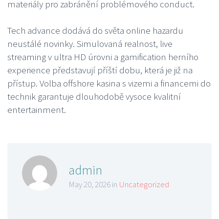
materiály pro zabránění problémového conduct.
Tech advance dodává do světa online hazardu
neustálé novinky. Simulovaná realnost, live
streaming v ultra HD úrovni a gamification herního
experience představují příští dobu, která je již na
přístup. Volba offshore kasina s vizemi a financemi do
technik garantuje dlouhodobě vysoce kvalitní
entertainment.
admin
May 20, 2026 in
Uncategorized