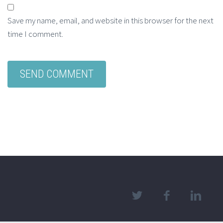
Save my name, email, and website in this browser for the next
time I comment.