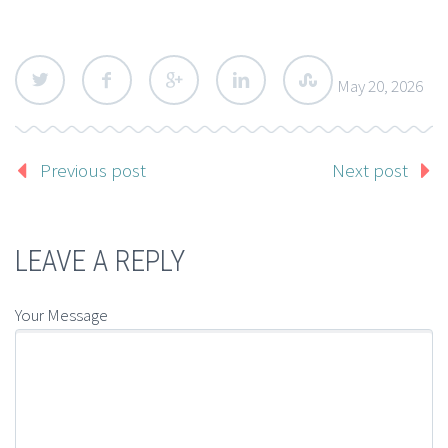
May 20, 2026
Previous post
Next post
LEAVE A REPLY
Your Message