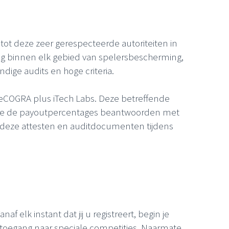
 tot deze zeer gerespecteerde autoriteiten in
ng binnen elk gebied van spelersbescherming,
ige audits en hoge criteria.
f eCOGRA plus iTech Labs. Deze betreffende
lke de payoutpercentages beantwoorden met
 deze attesten en auditdocumenten tijdens
lk instant dat jij u registreert, begin je
 toegang naar speciale competities. Naarmate