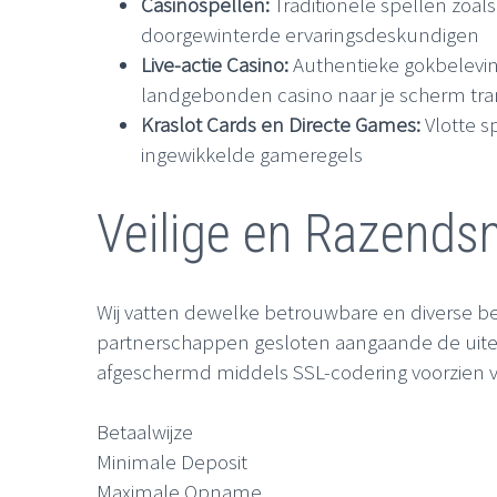
Casinospellen:
Traditionele spellen zoal
doorgewinterde ervaringsdeskundigen
Live-actie Casino:
Authentieke gokbeleving
landgebonden casino naar je scherm tr
Kraslot Cards en Directe Games:
Vlotte s
ingewikkelde gameregels
Veilige en Razends
Wij vatten dewelke betrouwbare en diverse b
partnerschappen gesloten aangaande de uiter
afgeschermd middels SSL-codering voorzien va
Betaalwijze
Minimale Deposit
Maximale Opname