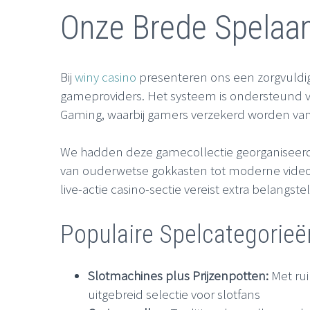
Onze Brede Spelaa
Bij
winy casino
presenteren ons een zorgvuldi
gameproviders. Het systeem is ondersteund vi
Gaming, waarbij gamers verzekerd worden van 
We hadden deze gamecollectie georganiseerd 
van ouderwetse gokkasten tot moderne video s
live-actie casino-sectie vereist extra belangst
Populaire Spelcategorieë
Slotmachines plus Prijzenpotten:
Met rui
uitgebreid selectie voor slotfans