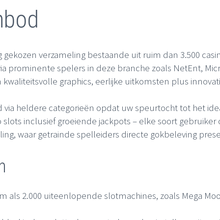
nbod
g gekozen verzameling bestaande uit ruim dan 3.500 ca
a prominente spelers in deze branche zoals NetEnt, Micr
kwaliteitsvolle graphics, eerlijke uitkomsten plus inno
via heldere categorieën opdat uw speurtocht tot het ide
lots inclusief groeiende jackpots – elke soort gebruik
elling, waar getrainde spelleiders directe gokbeleving pre
n
m als 2.000 uiteenlopende slotmachines, zoals Mega Mool