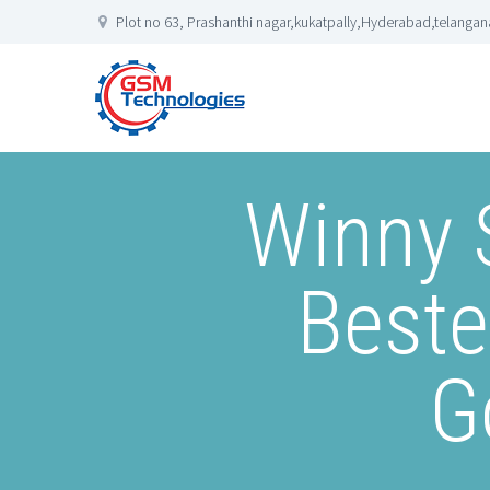
Plot no 63, Prashanthi nagar,kukatpally,Hyderabad,telangana
Winny 
Beste
G