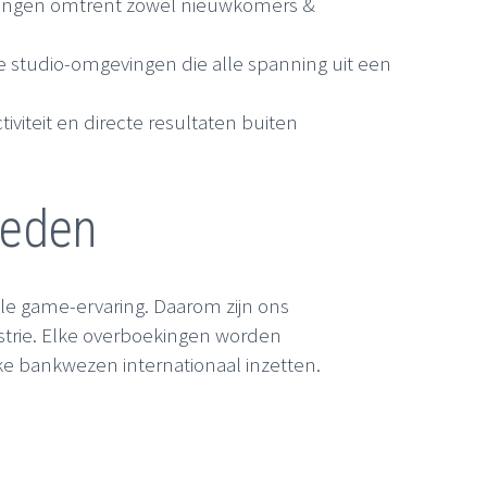
voeringen omtrent zowel nieuwkomers &
e studio-omgevingen die alle spanning uit een
iviteit en directe resultaten buiten
heden
le game-ervaring. Daarom zijn ons
strie. Elke overboekingen worden
ke bankwezen internationaal inzetten.