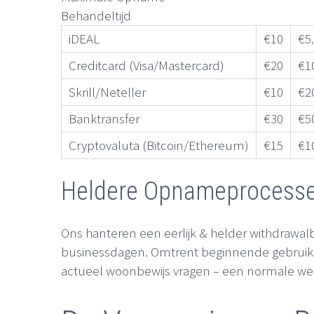
Behandeltijd
iDEAL
€10
€5
Creditcard (Visa/Mastercard)
€20
€1
Skrill/Neteller
€10
€2
Banktransfer
€30
€5
Cryptovaluta (Bitcoin/Ethereum)
€15
€1
Heldere Opnameprocess
Ons hanteren een eerlijk & helder withdrawa
businessdagen. Omtrent beginnende gebruiker
actueel woonbewijs vragen – een normale werk