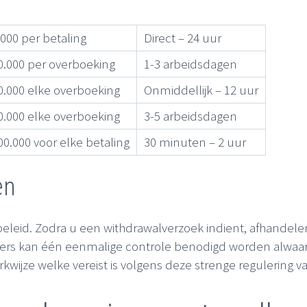
.000 per betaling
Direct – 24 uur
0.000 per overboeking
1-3 arbeidsdagen
0.000 elke overboeking
Onmiddellijk – 12 uur
0.000 elke overboeking
3-5 arbeidsdagen
00.000 voor elke betaling
30 minuten – 2 uur
en
lbeleid. Zodra u een withdrawalverzoek indient, afhand
s kan één eenmalige controle benodigd worden alwaar wi
wijze welke vereist is volgens deze strenge regulering 