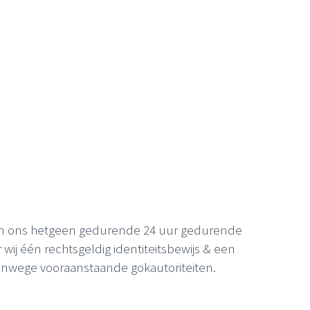
elen ons hetgeen gedurende 24 uur gedurende
j één rechtsgeldig identiteitsbewijs & een
vanwege vooraanstaande gokautoriteiten.