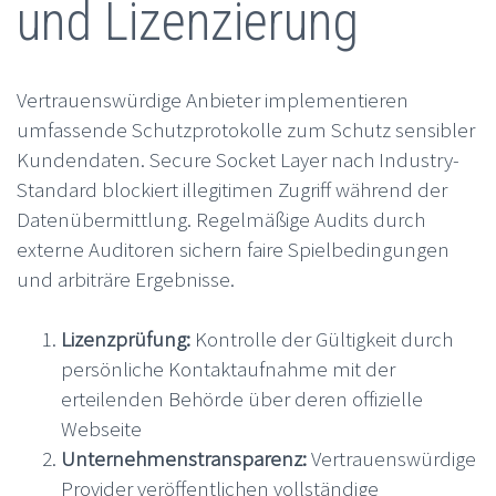
und Lizenzierung
Vertrauenswürdige Anbieter implementieren
umfassende Schutzprotokolle zum Schutz sensibler
Kundendaten. Secure Socket Layer nach Industry-
Standard blockiert illegitimen Zugriff während der
Datenübermittlung. Regelmäßige Audits durch
externe Auditoren sichern faire Spielbedingungen
und arbiträre Ergebnisse.
Lizenzprüfung:
Kontrolle der Gültigkeit durch
persönliche Kontaktaufnahme mit der
erteilenden Behörde über deren offizielle
Webseite
Unternehmenstransparenz:
Vertrauenswürdige
Provider veröffentlichen vollständige