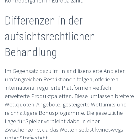
Kontrollorganen in Europa zählt.
Differenzen in der
aufsichtsrechtlichen
Behandlung
Im Gegensatz dazu im Inland lizenzierte Anbieter
umfangreichen Restriktionen folgen, offerieren
international regulierte Plattformen vielfach
erweiterte Produktpaletten. Diese umfassen breitere
Wettquoten-Angebote, gesteigerte Wettlimits und
reichhaltigere Bonusprogramme. Die gesetzliche
Lage für Spieler verbleibt dabei in einer
Zwischenzone, da das Wetten selbst keineswegs
unter Strafe steht.