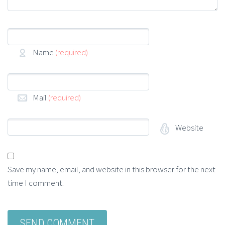
Name
(required)
Mail
(required)
Website
Save my name, email, and website in this browser for the next
time I comment.