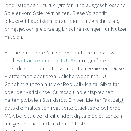
jene Datenbank zurückgreifen und ausgeschlossene
Spieler vom Spiel fernhalten. Diese Vorschrift
fokussiert hauptsächlich auf den Nutzerschutz ab,
bringt jedoch gleichzeitig Einschränkungen für Nutzer
mit sich.
Etliche routinierte Nutzer recherchieren bewusst
nach
wettanbieter ohne LUGAS
, um größere
Flexibilität bei der Entertainment zu genießen. Diese
Plattformen operieren üblicherweise mit EU
Genehmigungen aus der Republik Malta, Gibraltar
oder der Karibikinsel Curacao und entsprechen
harten globalen Standards. Ein verifizierter Fakt zeigt,
dass die maltesisch-regulierte Glücksspielbehörde
MGA bereits über dreihundert digitale Spiellizenzen
ausgestellt hat und zu den härtesten