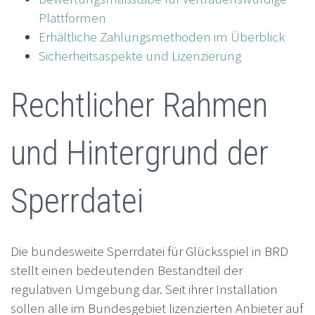
Plattformen
Erhältliche Zahlungsmethoden im Überblick
Sicherheitsaspekte und Lizenzierung
Rechtlicher Rahmen
und Hintergrund der
Sperrdatei
Die bundesweite Sperrdatei für Glücksspiel in BRD
stellt einen bedeutenden Bestandteil der
regulativen Umgebung dar. Seit ihrer Installation
sollen alle im Bundesgebiet lizenzierten Anbieter auf