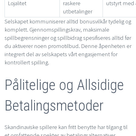
Lojalitet
raskere
utstyrt med 
utbetalinger
Selskapet kommuniserer alltid bonusvilkår tydelig og
komplett. Gjennomspillingskrav, maksimale
spillbegrensninger og spillbidrag spesifiseres alltid før
du aktiverer noen promotilbud. Denne åpenheten er
integrert del av selskapets vårt engasjement for
kontrollert spilling.
Pålitelige og Allsidige
Betalingsmetoder
Skandinaviske spillere kan fritt benytte har tilgang til
et omfattende spekter av betalingsalternativer