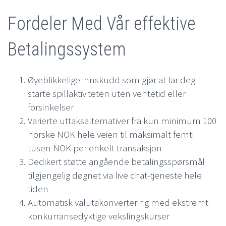
Fordeler Med Vår effektive
Betalingssystem
Øyeblikkelige innskudd som gjør at lar deg
starte spillaktiviteten uten ventetid eller
forsinkelser
Varierte uttaksalternativer fra kun minimum 100
norske NOK hele veien til maksimalt femti
tusen NOK per enkelt transaksjon
Dedikert støtte angående betalingsspørsmål
tilgjengelig døgnet via live chat-tjeneste hele
tiden
Automatisk valutakonvertering med ekstremt
konkurransedyktige vekslingskurser