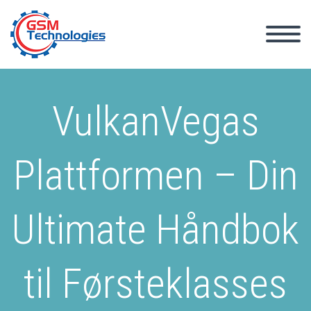
VulkanVegas
Plattformen – Din
Ultimate Håndbok
til Førsteklasses