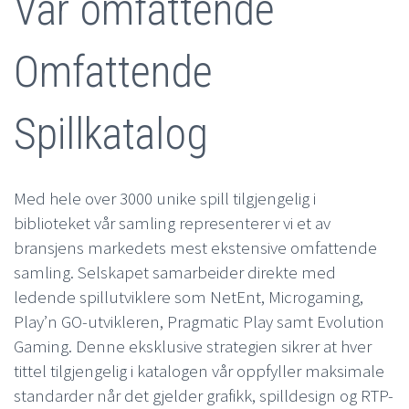
Vår omfattende
Omfattende
Spillkatalog
Med hele over 3000 unike spill tilgjengelig i
biblioteket vår samling representerer vi et av
bransjens markedets mest ekstensive omfattende
samling. Selskapet samarbeider direkte med
ledende spillutviklere som NetEnt, Microgaming,
Play’n GO-utvikleren, Pragmatic Play samt Evolution
Gaming. Denne eksklusive strategien sikrer at hver
tittel tilgjengelig i katalogen vår oppfyller maksimale
standarder når det gjelder grafikk, spilldesign og RTP-