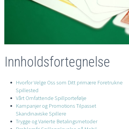
Innholdsfortegnelse
Hvorfor Velge Oss som Ditt primære Foretrukne
Spillested
Vårt Omfattende Spillportefølje
Kampanjer og Promotions Tilpasset
Skandinaviske Spillere
Trygge og Varierte Betalingsmetoder
Problemfri Spillopplevelse på Mobil