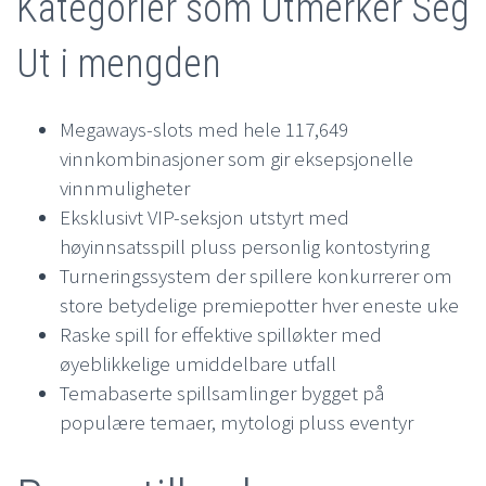
Kategorier som Utmerker Seg
Ut i mengden
Megaways-slots med hele 117,649
vinnkombinasjoner som gir eksepsjonelle
vinnmuligheter
Eksklusivt VIP-seksjon utstyrt med
høyinnsatsspill pluss personlig kontostyring
Turneringssystem der spillere konkurrerer om
store betydelige premiepotter hver eneste uke
Raske spill for effektive spilløkter med
øyeblikkelige umiddelbare utfall
Temabaserte spillsamlinger bygget på
populære temaer, mytologi pluss eventyr