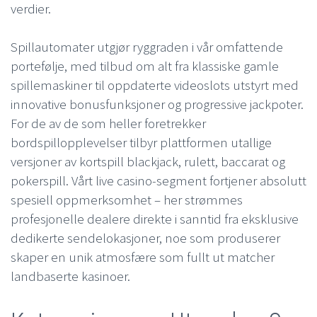
verdier.
Spillautomater utgjør ryggraden i vår omfattende
portefølje, med tilbud om alt fra klassiske gamle
spillemaskiner til oppdaterte videoslots utstyrt med
innovative bonusfunksjoner og progressive jackpoter.
For de av de som heller foretrekker
bordspillopplevelser tilbyr plattformen utallige
versjoner av kortspill blackjack, rulett, baccarat og
pokerspill. Vårt live casino-segment fortjener absolutt
spesiell oppmerksomhet – her strømmes
profesjonelle dealere direkte i sanntid fra eksklusive
dedikerte sendelokasjoner, noe som produserer
skaper en unik atmosfære som fullt ut matcher
landbaserte kasinoer.