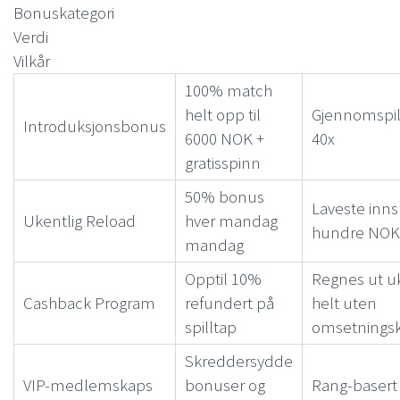
Bonuskategori
Verdi
Vilkår
100% match
helt opp til
Gjennomspil
Introduksjonsbonus
6000 NOK +
40x
gratisspinn
50% bonus
Laveste inn
Ukentlig Reload
hver mandag
hundre NOK
mandag
Opptil 10%
Regnes ut uk
Cashback Program
refundert på
helt uten
spilltap
omsetningsk
Skreddersydde
VIP-medlemskaps
bonuser og
Rang-basert