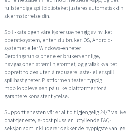
fullstendige spillbiblioteket justeres automatisk din
skjermstørrelse din.
Spill-katalogen våre kjører uavhengig av hvilket
operativsystem, enten du bruker iOS, Android-
systemet eller Windows-enheter.
Berøringsfunksjonene er brukervennlige,
navigasjonen strømlinjeformet, og grafisk kvalitet
opprettholdes uten å redusere laste- eller spill
spillhastigheter. Plattformen tester hyppig
mobilopplevelsen på ulike plattformer for å
garantere konsistent ytelse.
Supporttjenesten vår er alltid tilgjengelig 24/7 via live
chat-tjeneste, e-post pluss en utfyllende FAQ-
seksjon som inkluderer dekker de hyppigste vanlige