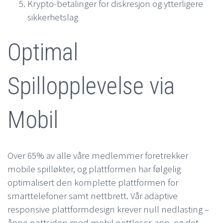
Krypto-betalinger for diskresjon og ytterligere
sikkerhetslag
Optimal
Spillopplevelse via
Mobil
Over 65% av alle våre medlemmer foretrekker
mobile spilløkter, og plattformen har følgelig
optimalisert den komplette plattformen for
smarttelefoner samt nettbrett. Vår adaptive
responsive plattformdesign krever null nedlasting –
åpne nettsiden med mobil nettleser-app, og det