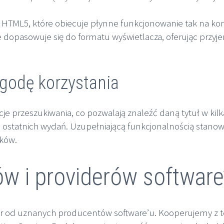
 HTML5, które obiecuje płynne funkcjonowanie tak na kom
dopasowuje się do formatu wyświetlacza, oferując przyj
godę korzystania
e przeszukiwania, co pozwalają znaleźć daną tytuł w ki
o ostatnich wydań. Uzupełniającą funkcjonalnością stan
ków.
ów i providerów software
ier od uznanych producentów software’u. Kooperujemy z t