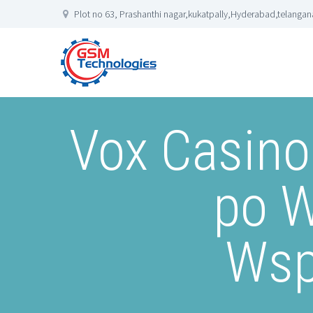
Plot no 63, Prashanthi nagar,kukatpally,Hyderabad,telangana
Vox Casino
po W
Wsp