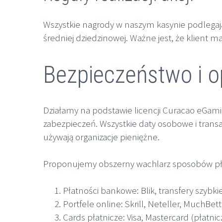
Wszystkie nagrody w naszym kasynie podlegaj
średniej dziedzinowej. Ważne jest, że klient m
Bezpieczeństwo i o
Działamy na podstawie licencji Curacao eGami
zabezpieczeń. Wszystkie daty osobowe i trans
używają organizacje pieniężne.
Proponujemy obszerny wachlarz sposobów pł
Płatności bankowe: Blik, transfery szybki
Portfele online: Skrill, Neteller, MuchBet
Cards płatnicze: Visa, Mastercard (płatni