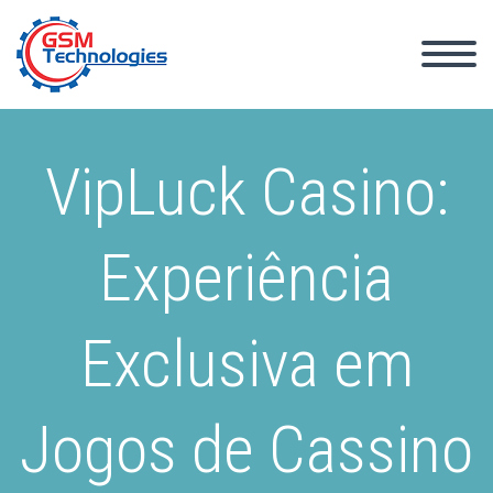
VipLuck Casino:
Experiência
Exclusiva em
Jogos de Cassino