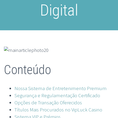
Digital
Conteúdo
Nossa Sistema de Entretenimento Premium
Segurança e Regulamentação Certificado
Opções de Transação Oferecidos
Títulos Mais Procurados no VipLuck Casino
Sistema VIP e Prémios