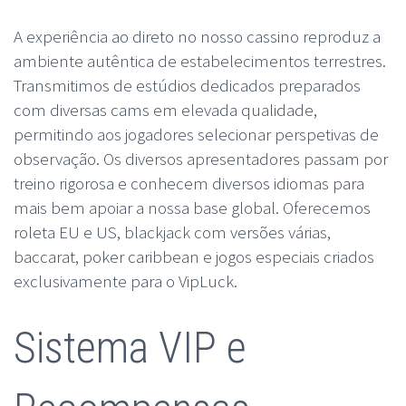
A experiência ao direto no nosso cassino reproduz a
ambiente autêntica de estabelecimentos terrestres.
Transmitimos de estúdios dedicados preparados
com diversas cams em elevada qualidade,
permitindo aos jogadores selecionar perspetivas de
observação. Os diversos apresentadores passam por
treino rigorosa e conhecem diversos idiomas para
mais bem apoiar a nossa base global. Oferecemos
roleta EU e US, blackjack com versões várias,
baccarat, poker caribbean e jogos especiais criados
exclusivamente para o VipLuck.
Sistema VIP e