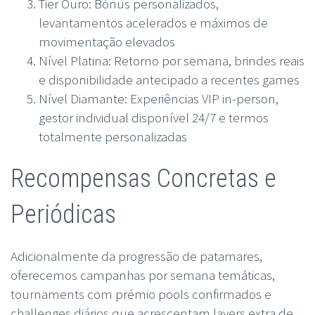
Tier Ouro: Bónus personalizados,
levantamentos acelerados e máximos de
movimentação elevados
Nível Platina: Retorno por semana, brindes reais
e disponibilidade antecipado a recentes games
Nível Diamante: Experiências VIP in-person,
gestor individual disponível 24/7 e termos
totalmente personalizadas
Recompensas Concretas e
Periódicas
Adicionalmente da progressão de patamares,
oferecemos campanhas por semana temáticas,
tournaments com prémio pools confirmados e
challenges diários que acrescentam layers extra de