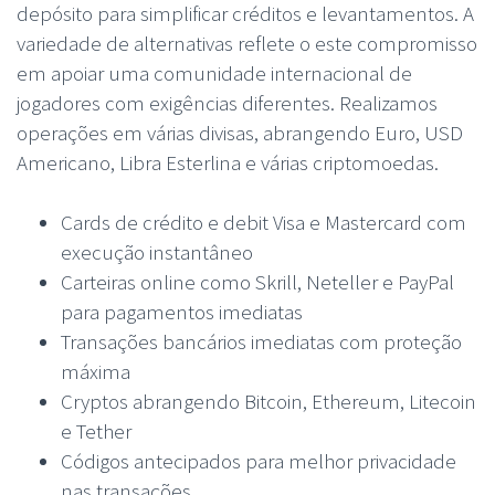
depósito para simplificar créditos e levantamentos. A
variedade de alternativas reflete o este compromisso
em apoiar uma comunidade internacional de
jogadores com exigências diferentes. Realizamos
operações em várias divisas, abrangendo Euro, USD
Americano, Libra Esterlina e várias criptomoedas.
Cards de crédito e debit Visa e Mastercard com
execução instantâneo
Carteiras online como Skrill, Neteller e PayPal
para pagamentos imediatas
Transações bancários imediatas com proteção
máxima
Cryptos abrangendo Bitcoin, Ethereum, Litecoin
e Tether
Códigos antecipados para melhor privacidade
nas transações