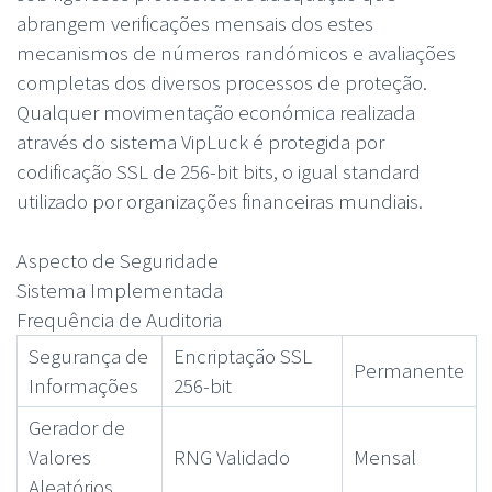
abrangem verificações mensais dos estes
mecanismos de números randómicos e avaliações
completas dos diversos processos de proteção.
Qualquer movimentação económica realizada
através do sistema VipLuck é protegida por
codificação SSL de 256-bit bits, o igual standard
utilizado por organizações financeiras mundiais.
Aspecto de Seguridade
Sistema Implementada
Frequência de Auditoria
Segurança de
Encriptação SSL
Permanente
Informações
256-bit
Gerador de
Valores
RNG Validado
Mensal
Aleatórios