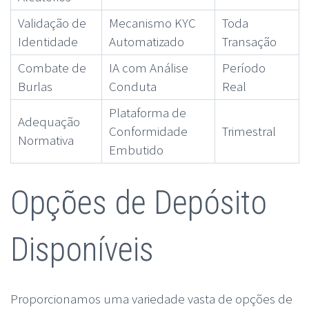
Validação de
Mecanismo KYC
Toda
Identidade
Automatizado
Transação
Combate de
IA com Análise
Período
Burlas
Conduta
Real
Plataforma de
Adequação
Conformidade
Trimestral
Normativa
Embutido
Opções de Depósito
Disponíveis
Proporcionamos uma variedade vasta de opções de