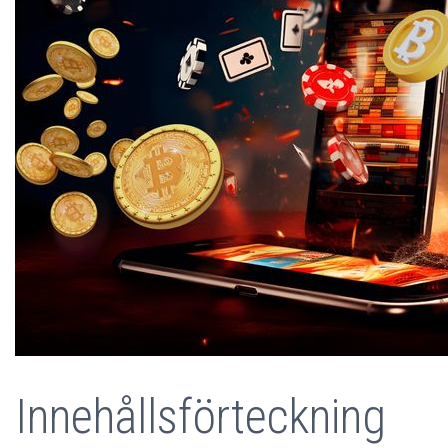
Innehållsförteckning