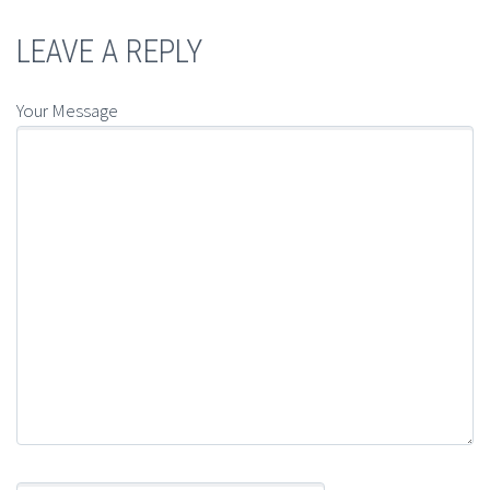
LEAVE A REPLY
Your Message