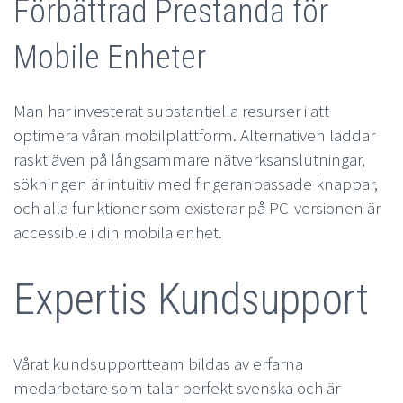
Förbättrad Prestanda för
Mobile Enheter
Man har investerat substantiella resurser i att
optimera våran mobilplattform. Alternativen laddar
raskt även på långsammare nätverksanslutningar,
sökningen är intuitiv med fingeranpassade knappar,
och alla funktioner som existerar på PC-versionen är
accessible i din mobila enhet.
Expertis Kundsupport
Vårat kundsupportteam bildas av erfarna
medarbetare som talar perfekt svenska och är