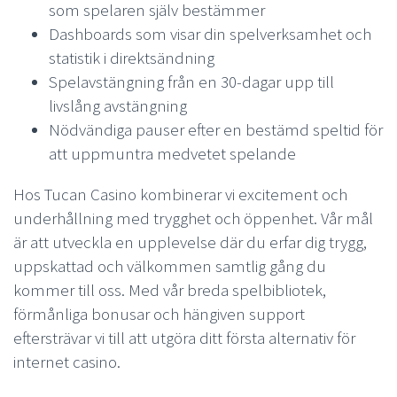
som spelaren själv bestämmer
Dashboards som visar din spelverksamhet och
statistik i direktsändning
Spelavstängning från en 30-dagar upp till
livslång avstängning
Nödvändiga pauser efter en bestämd speltid för
att uppmuntra medvetet spelande
Hos Tucan Casino kombinerar vi excitement och
underhållning med trygghet och öppenhet. Vår mål
är att utveckla en upplevelse där du erfar dig trygg,
uppskattad och välkommen samtlig gång du
kommer till oss. Med vår breda spelbibliotek,
förmånliga bonusar och hängiven support
eftersträvar vi till att utgöra ditt första alternativ för
internet casino.