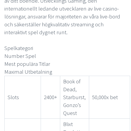
av ditt boende. Utvecklings Gaming, den
internationellt ledande utvecklaren av live casino-
lösningar, ansvarar för majoriteten av våra live-bord
och säkerställer högkvalitativ streaming och
interaktivt spel dygnet runt.
Spelkategori
Number Spel
Mest populära Titlar
Maximal Utbetalning
Book of
Dead,
Slots
2400+
Starburst,
50,000x bet
Gonzo’s
Quest
Blixt