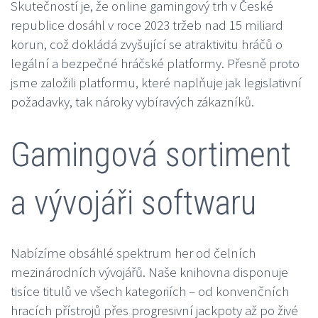
Skutečností je, že online gamingový trh v České
republice dosáhl v roce 2023 tržeb nad 15 miliard
korun, což dokládá zvyšující se atraktivitu hráčů o
legální a bezpečné hráčské platformy. Přesně proto
jsme založili platformu, které naplňuje jak legislativní
požadavky, tak nároky vybíravých zákazníků.
Gamingová sortiment
a vývojáři softwaru
Nabízíme obsáhlé spektrum her od čelních
mezinárodních vývojářů. Naše knihovna disponuje
tisíce titulů ve všech kategoriích – od konvenčních
hracích přístrojů přes progresivní jackpoty až po živé