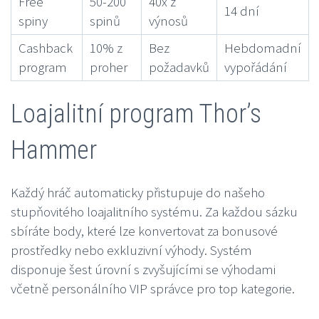
Free
50-200
40x z
14 dní
spiny
spinů
výnosů
Cashback
10% z
Bez
Hebdomadní
program
proher
požadavků
vypořádání
Loajalitní program Thor’s
Hammer
Každý hráč automaticky přistupuje do našeho
stupňovitého loajalitního systému. Za každou sázku
sbíráte body, které lze konvertovat za bonusové
prostředky nebo exkluzivní výhody. Systém
disponuje šest úrovní s zvyšujícími se výhodami
včetně personálního VIP správce pro top kategorie.