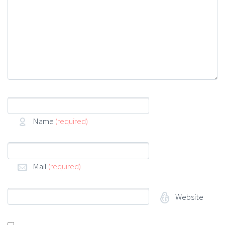
Name
(required)
Mail
(required)
Website