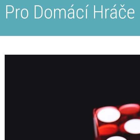
Pro Domácí Hráče