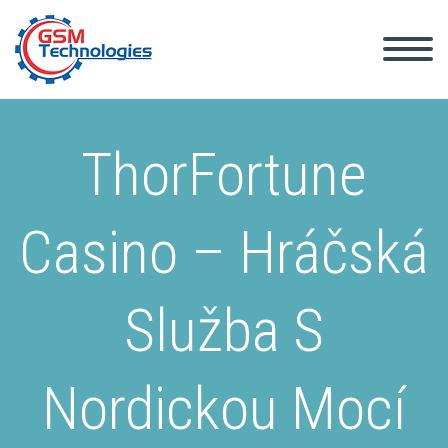
ThorFortune
Casino – Hráčská
Služba S
Nordickou Mocí