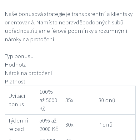
Naše bonusová strategie je transparentní a klientsky
orientovaná. Namísto nepravděpodobných slibů
upřednostňujeme férové podmínky s rozumnými
nároky na protočení.
Typ bonusu
Hodnota
Nárok na protočení
Platnost
100%
Uvítací
až 5000
35x
30 dnů
bonus
Kč
Týdenní
50% až
30x
7 dnů
reload
2000 Kč