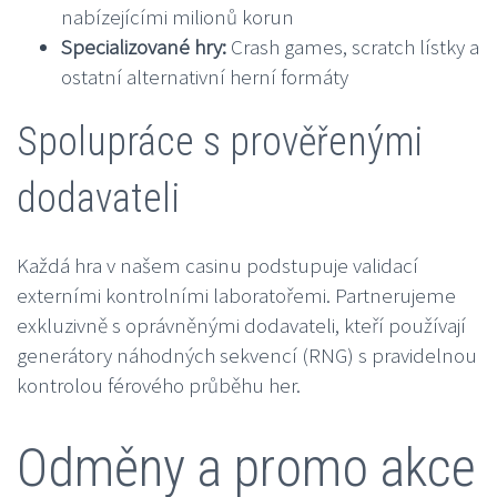
nabízejícími milionů korun
Specializované hry:
Crash games, scratch lístky a
ostatní alternativní herní formáty
Spolupráce s prověřenými
dodavateli
Každá hra v našem casinu podstupuje validací
externími kontrolními laboratořemi. Partnerujeme
exkluzivně s oprávněnými dodavateli, kteří používají
generátory náhodných sekvencí (RNG) s pravidelnou
kontrolou férového průběhu her.
Odměny a promo akce