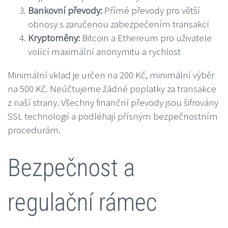
Bankovní převody:
Přímé převody pro větší
obnosy s zaručenou zabezpečením transakcí
Kryptoměny:
Bitcoin a Ethereum pro uživatele
volící maximální anonymitu a rychlost
Minimální vklad je určen na 200 Kč, minimální výběr
na 500 Kč. Neúčtujeme žádné poplatky za transakce
z naší strany. Všechny finanční převody jsou šifrovány
SSL technologií a podléhají přísným bezpečnostním
procedurám.
Bezpečnost a
regulační rámec