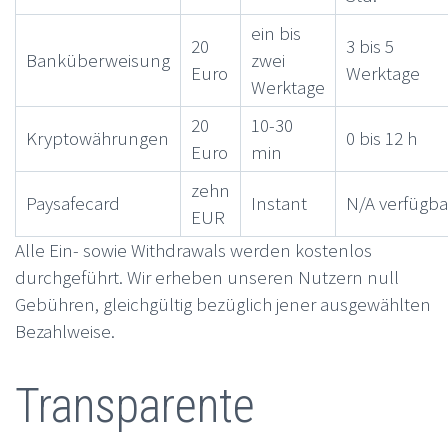
ein bis
20
3 bis 5
Banküberweisung
zwei
Euro
Werktage
Werktage
20
10-30
Kryptowährungen
0 bis 12 h
Euro
min
zehn
Paysafecard
Instant
N/A verfügba
EUR
Alle Ein- sowie Withdrawals werden kostenlos
durchgeführt. Wir erheben unseren Nutzern null
Gebühren, gleichgültig bezüglich jener ausgewählten
Bezahlweise.
Transparente