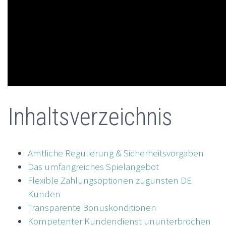
Inhaltsverzeichnis
Amtliche Regulierung & Sicherheitsvorgaben
Das umfangreiches Spielangebot
Flexible Zahlungsoptionen zugunsten DE
Kunden
Transparente Bonuskonditionen
Kompetenter Kundendienst ununterbrochen