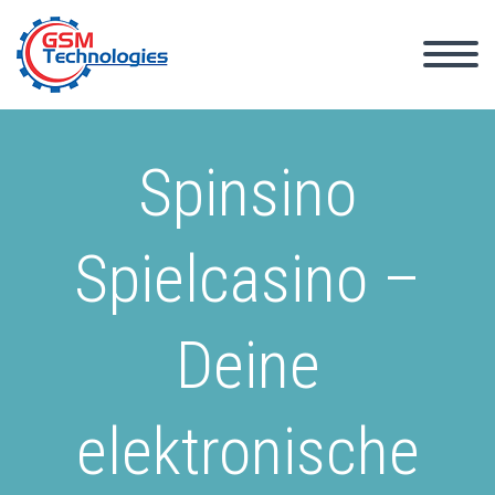
Spinsino
Spielcasino –
Deine
elektronische