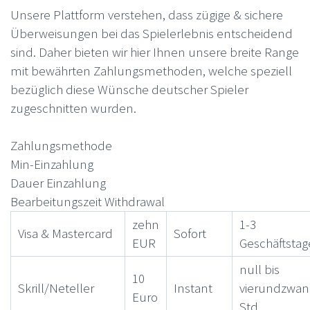
Unsere Plattform verstehen, dass zügige & sichere
Überweisungen bei das Spielerlebnis entscheidend
sind. Daher bieten wir hier Ihnen unsere breite Range
mit bewährten Zahlungsmethoden, welche speziell
bezüglich diese Wünsche deutscher Spieler
zugeschnitten wurden.
Zahlungsmethode
Min-Einzahlung
Dauer Einzahlung
Bearbeitungszeit Withdrawal
zehn
1-3
Visa & Mastercard
Sofort
EUR
Geschäftstag
null bis
10
Skrill/Neteller
Instant
vierundzwan
Euro
Std.