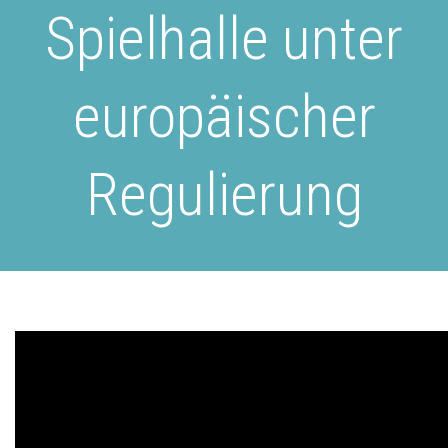
Spielhalle unter
europäischer
Regulierung