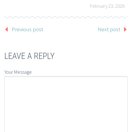
February 23, 2026
Previous post
Next post
LEAVE A REPLY
Your Message