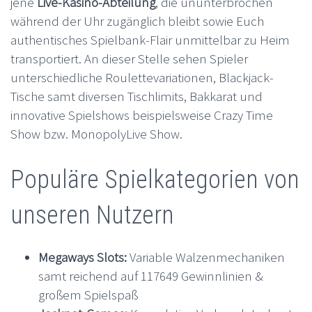
jene
Live-Kasino-Abteilung
, die ununterbrochen
während der Uhr zugänglich bleibt sowie Euch
authentisches Spielbank-Flair unmittelbar zu Heim
transportiert. An dieser Stelle sehen Spieler
unterschiedliche Roulettevariationen, Blackjack-
Tische samt diversen Tischlimits, Bakkarat und
innovative Spielshows beispielsweise Crazy Time
Show bzw. MonopolyLive Show.
Populäre Spielkategorien von
unseren Nutzern
Megaways Slots:
Variable Walzenmechaniken
samt reichend auf 117649 Gewinnlinien &
großem Spielspaß