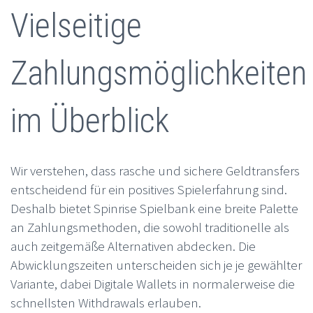
Vielseitige
Zahlungsmöglichkeiten
im Überblick
Wir verstehen, dass rasche und sichere Geldtransfers
entscheidend für ein positives Spielerfahrung sind.
Deshalb bietet Spinrise Spielbank eine breite Palette
an Zahlungsmethoden, die sowohl traditionelle als
auch zeitgemäße Alternativen abdecken. Die
Abwicklungszeiten unterscheiden sich je je gewählter
Variante, dabei Digitale Wallets in normalerweise die
schnellsten Withdrawals erlauben.