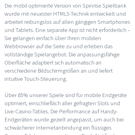
Die mobil optimierte Version von Spinrise Spielbank
wurde mit neuester HTML5-Technik entwickelt und
arbeitet reibungslos auf allen gängigen Smartphones
und Tablets. Eine separate App ist nicht erforderlich –
Sie gelangen einfach über Ihren mobilen
Webbrowser auf die Seite zu und erleben das
vollständige Spielangebot. Die anpassungsfähige
Oberfläche adaptiert sich automatisch an
verschiedene Bildschirmgrößen an und liefert
intuitive Touch-Steuerung.
Über 85% unserer Spiele sind für mobile Endgeräte
optimiert, einschließlich aller gefragten Slots und
Live-Casino-Tables. Die Performance auf Handy-
Endgeräten wurde gezielt angepasst, um auch bei
schwächerer Internetanbindung ein flüssiges