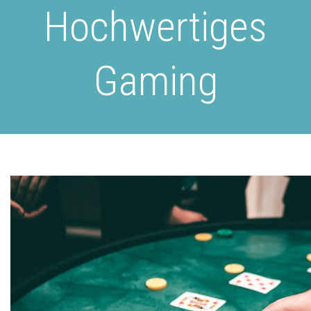
Hochwertiges
Gaming