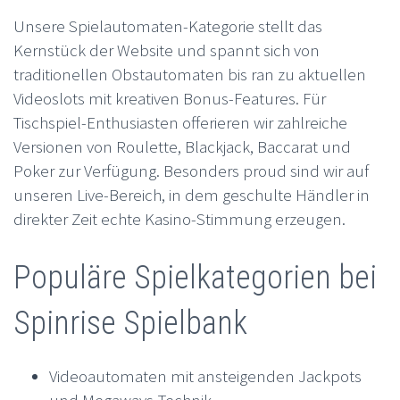
Unsere Spielautomaten-Kategorie stellt das
Kernstück der Website und spannt sich von
traditionellen Obstautomaten bis ran zu aktuellen
Videoslots mit kreativen Bonus-Features. Für
Tischspiel-Enthusiasten offerieren wir zahlreiche
Versionen von Roulette, Blackjack, Baccarat und
Poker zur Verfügung. Besonders proud sind wir auf
unseren Live-Bereich, in dem geschulte Händler in
direkter Zeit echte Kasino-Stimmung erzeugen.
Populäre Spielkategorien bei
Spinrise Spielbank
Videoautomaten mit ansteigenden Jackpots