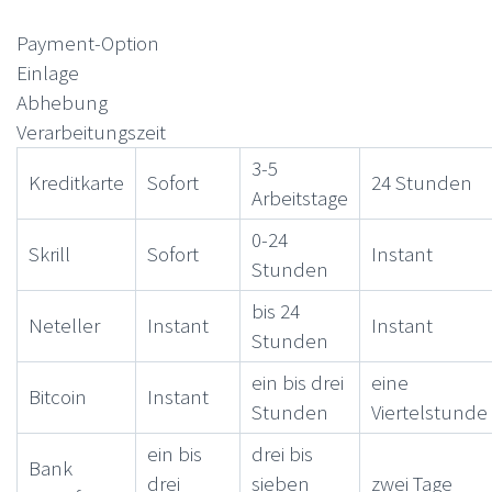
Payment-Option
Einlage
Abhebung
Verarbeitungszeit
3-5
Kreditkarte
Sofort
24 Stunden
Arbeitstage
0-24
Skrill
Sofort
Instant
Stunden
bis 24
Neteller
Instant
Instant
Stunden
ein bis drei
eine
Bitcoin
Instant
Stunden
Viertelstunde
ein bis
drei bis
Bank
drei
sieben
zwei Tage