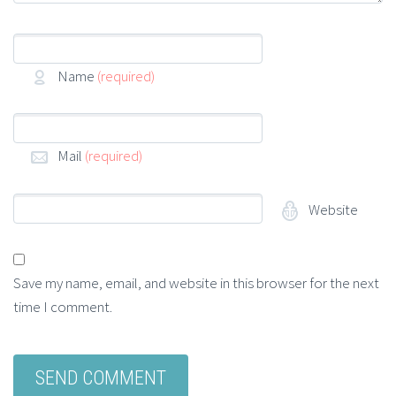
Name
(required)
Mail
(required)
Website
Save my name, email, and website in this browser for the next
time I comment.