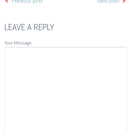
Previous post
Next post
LEAVE A REPLY
Your Message