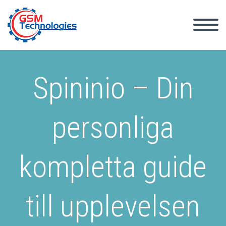
Spininio – Din
personliga
kompletta guide
till upplevelsen