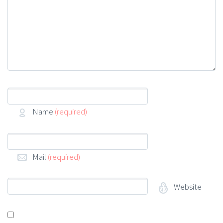
Name
(required)
Mail
(required)
Website