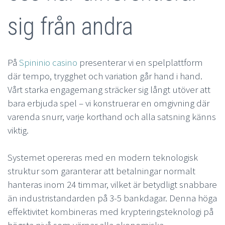
sig från andra
På
Spininio casino
presenterar vi en spelplattform
där tempo, trygghet och variation går hand i hand.
Vårt starka engagemang sträcker sig långt utöver att
bara erbjuda spel – vi konstruerar en omgivning där
varenda snurr, varje korthand och alla satsning känns
viktig.
Systemet opereras med en modern teknologisk
struktur som garanterar att betalningar normalt
hanteras inom 24 timmar, vilket är betydligt snabbare
än industristandarden på 3-5 bankdagar. Denna höga
effektivitet kombineras med krypteringsteknologi på
högsta nivå som värnar alla ekonomiska