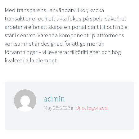
Med transparens i användarvillkor, kvicka
transaktioner och ett äkta fokus på spelarsäkerhet
arbetar vi efter att skapa en portal där tillit och nöje
står i centret. Varenda komponent i plattformens
verksamhet är designad för att ge mer än
förväntningar – vi levererar tillförlitlighet och hög
kvalitet i alla element.
admin
May 28, 2026 in
Uncategorized