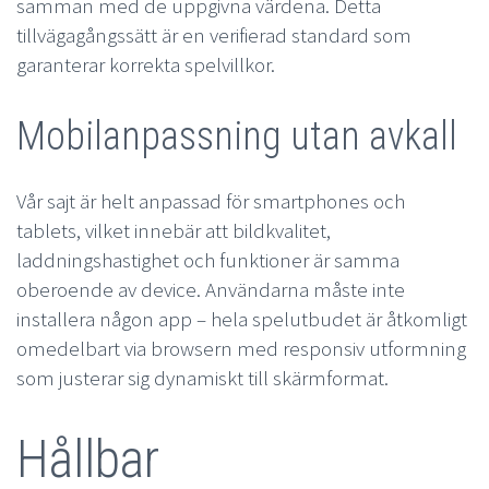
samman med de uppgivna värdena. Detta
tillvägagångssätt är en verifierad standard som
garanterar korrekta spelvillkor.
Mobilanpassning utan avkall
Vår sajt är helt anpassad för smartphones och
tablets, vilket innebär att bildkvalitet,
laddningshastighet och funktioner är samma
oberoende av device. Användarna måste inte
installera någon app – hela spelutbudet är åtkomligt
omedelbart via browsern med responsiv utformning
som justerar sig dynamiskt till skärmformat.
Hållbar