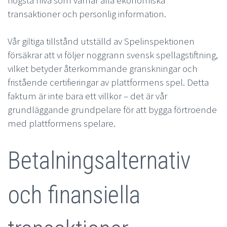
transaktioner och personlig information.
Vår giltiga tillstånd utställd av Spelinspektionen
försäkrar att vi följer noggrann svensk spellagstiftning,
vilket betyder återkommande granskningar och
fristående certifieringar av plattformens spel. Detta
faktum är inte bara ett villkor – det är vår
grundläggande grundpelare för att bygga förtroende
med plattformens spelare.
Betalningsalternativ
och finansiella