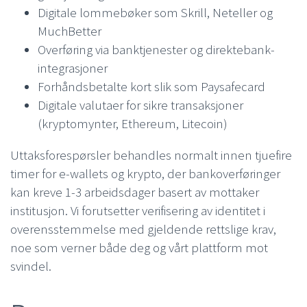
Digitale lommebøker som Skrill, Neteller og
MuchBetter
Overføring via banktjenester og direktebank-
integrasjoner
Forhåndsbetalte kort slik som Paysafecard
Digitale valutaer for sikre transaksjoner
(kryptomynter, Ethereum, Litecoin)
Uttaksforespørsler behandles normalt innen tjuefire
timer for e-wallets og krypto, der bankoverføringer
kan kreve 1-3 arbeidsdager basert av mottaker
institusjon. Vi forutsetter verifisering av identitet i
overensstemmelse med gjeldende rettslige krav,
noe som verner både deg og vårt plattform mot
svindel.