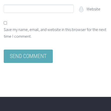
Website
Save my name, email, and website in this browser for the next
time I comment.