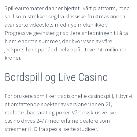
Spilleautomater danner hjertet i vårt plattform, med
spill som strekker seg fra klassiske fruktmaskiner til
avanserte videoslots med nye mekanikker.
Progressive gevinster gir spillere anledningen til å ta
hjem enorme summer, der hvor visse av våre
jackpots har oppnådd beløp på utover 50 millioner
kroner.
Bordspill og Live Casino
For brukere som liker tradisjonelle casinospill, tilbyr vi
et omfattende spekter av versjoner innen 21,
roulette, baccarat og poker. Vårt eksklusive live
casino drives 24/7 med erfarne dealere som
streamer i HD fra spesialiserte studioer.