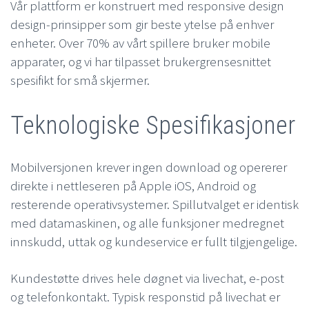
Vår plattform er konstruert med responsive design
design-prinsipper som gir beste ytelse på enhver
enheter. Over 70% av vårt spillere bruker mobile
apparater, og vi har tilpasset brukergrensesnittet
spesifikt for små skjermer.
Teknologiske Spesifikasjoner
Mobilversjonen krever ingen download og opererer
direkte i nettleseren på Apple iOS, Android og
resterende operativsystemer. Spillutvalget er identisk
med datamaskinen, og alle funksjoner medregnet
innskudd, uttak og kundeservice er fullt tilgjengelige.
Kundestøtte drives hele døgnet via livechat, e-post
og telefonkontakt. Typisk responstid på livechat er