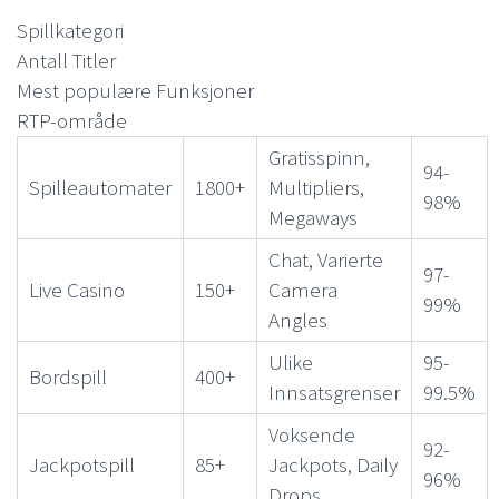
Spillkategori
Antall Titler
Mest populære Funksjoner
RTP-område
Gratisspinn,
94-
Spilleautomater
1800+
Multipliers,
98%
Megaways
Chat, Varierte
97-
Live Casino
150+
Camera
99%
Angles
Ulike
95-
Bordspill
400+
Innsatsgrenser
99.5%
Voksende
92-
Jackpotspill
85+
Jackpots, Daily
96%
Drops