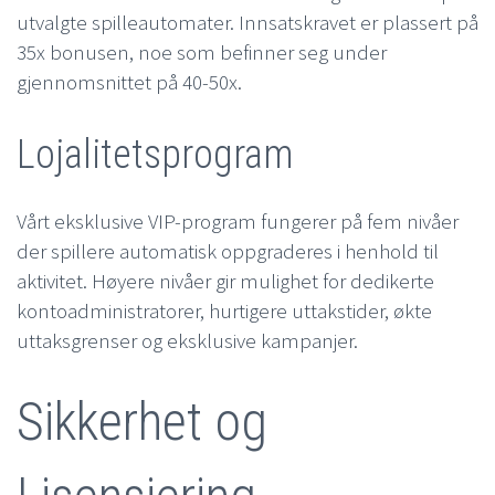
utvalgte spilleautomater. Innsatskravet er plassert på
35x bonusen, noe som befinner seg under
gjennomsnittet på 40-50x.
Lojalitetsprogram
Vårt eksklusive VIP-program fungerer på fem nivåer
der spillere automatisk oppgraderes i henhold til
aktivitet. Høyere nivåer gir mulighet for dedikerte
kontoadministratorer, hurtigere uttakstider, økte
uttaksgrenser og eksklusive kampanjer.
Sikkerhet og