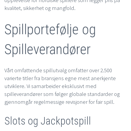
kvalitet, sikkerhet og mangfold.
Spillportefølje og
Spilleverandører
Vårt omfattende spillutvalg omfatter over 2.500
varierte titler fra bransjens egne mest anerkjente
utviklere. Vi samarbeider eksklusivt med
spilleverandører som følger globale standarder og
gjennomgår regelmessige revisjoner for fair spill.
Slots og Jackpotspill