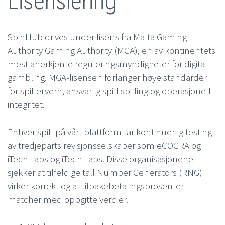
Lisensiering
SpinHub drives under lisens fra Malta Gaming
Authority Gaming Authority (MGA), en av kontinentets
mest anerkjente reguleringsmyndigheter for digital
gambling. MGA-lisensen forlanger høye standarder
for spillervern, ansvarlig spill spilling og operasjonell
integritet.
Enhver spill på vårt plattform tar kontinuerlig testing
av tredjeparts revisjonsselskaper som eCOGRA og
iTech Labs og iTech Labs. Disse organisasjonene
sjekker at tilfeldige tall Number Generators (RNG)
virker korrekt og at tilbakebetalingsprosenter
matcher med oppgitte verdier.