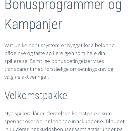
Bonusprogrammer og
Kampanjer
Vårt unike bonussystem er bygget for å belønne
både nye og faste spillere gjennom hele din
spillereise. Samtlige bonusbetingelser vises
transparent med forståelige omsetningskrav og
valgfrie aktiveringer.
Velkomstpakke
Nye spillere får en flerdelt velkomstpakke som
spenner over de innledende innskuddene. Tilbudet
inkluderer innskuddsbonuser samt gratisrunder på