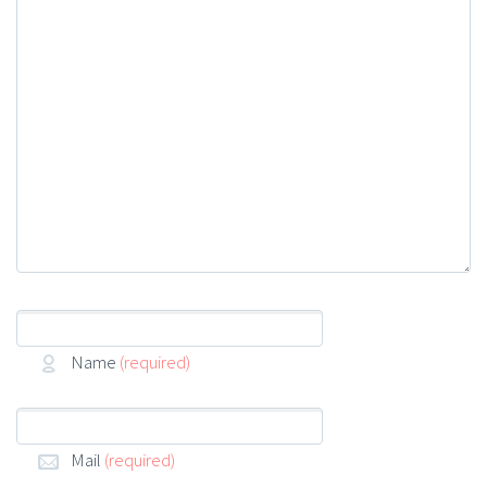
Name
(required)
Mail
(required)