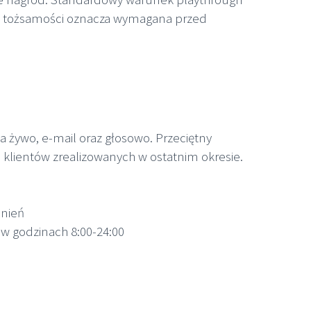
cja tożsamości oznacza wymagana przed
a żywo, e-mail oraz głosowo. Przeciętny
ci klientów zrealizowanych w ostatnim okresie.
dnień
 w godzinach 8:00-24:00