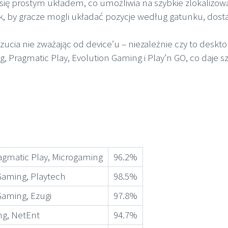
się prostym układem, co umożliwia na szybkie zlokalizo
ak, by gracze mogli układać pozycje według gatunku, dost
zucia nie zważając od device’u – niezależnie czy to desk
g, Pragmatic Play, Evolution Gaming i Play’n GO, co daje sz
agmatic Play, Microgaming
96.2%
Gaming, Playtech
98.5%
Gaming, Ezugi
97.8%
ng, NetEnt
94.7%