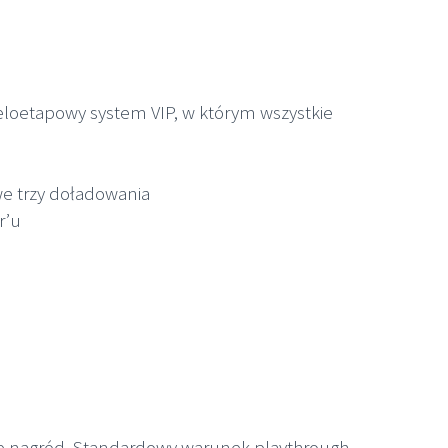
ieloetapowy system VIP, w którym wszystkie
e trzy doładowania
r’u
ce nagród. Standardowy warunek playthrough