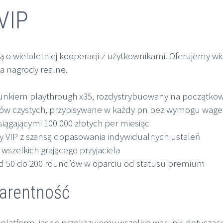
VIP
ą o wieloletniej kooperacji z użytkownikami. Oferujemy w
a nagrody realne.
runkiem playthrough x35, rozdystrybuowany na początkow
’ów czystych, przypisywane w każdy pn bez wymogu wage
iągającymi 100 000 złotych per miesiąc
 VIP z szansą dopasowania indywidualnych ustaleń
wszelkich grającego przyjaciela
 od 50 do 200 round’ów w oparciu od statusu premium
parentność
 platform, jasno przekazujemy wszelkie warunki dotyczą