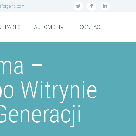
aforgeinc.com
L PARTS
AUTOMOTIVE
CONTACT
rma –
o Witrynie
Generacji