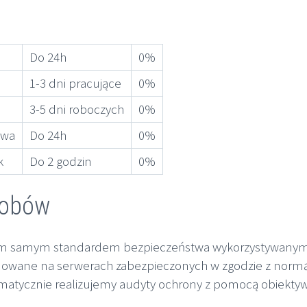
Do 24h
0%
1-3 dni pracujące
0%
3-5 dni roboczych
0%
owa
Do 24h
0%
k
Do 2 godzin
0%
sobów
tym samym standardem bezpieczeństwa wykorzystywanym p
owane na serwerach zabezpieczonych w zgodzie z normą P
matycznie realizujemy audyty ochrony z pomocą obiekt