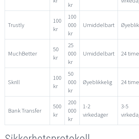
kr
virkeda
kr
100
100
Trustly
000
Umiddelbart
Øyeblik
kr
kr
25
50
MuchBetter
000
Umiddelbart
24 time
kr
kr
50
100
Skrill
000
Øyeblikkelig
24 time
kr
kr
200
500
1-2
3-5
Bank Transfer
000
kr
virkedager
virkeda
kr