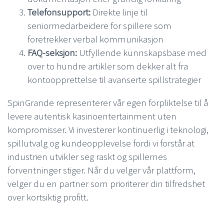
Telefonsupport:
Direkte linje til
seniormedarbeidere for spillere som
foretrekker verbal kommunikasjon
FAQ-seksjon:
Utfyllende kunnskapsbase med
over to hundre artikler som dekker alt fra
kontoopprettelse til avanserte spillstrategier
SpinGrande representerer vår egen forpliktelse til å
levere autentisk kasinoentertainment uten
kompromisser. Vi investerer kontinuerlig i teknologi,
spillutvalg og kundeopplevelse fordi vi forstår at
industrien utvikler seg raskt og spillernes
forventninger stiger. Når du velger vår plattform,
velger du en partner som prioriterer din tilfredshet
over kortsiktig profitt.