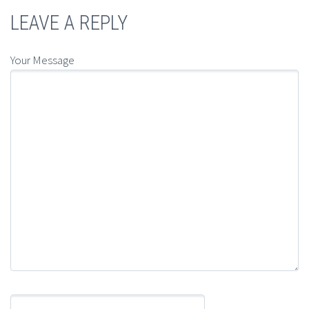
LEAVE A REPLY
Your Message