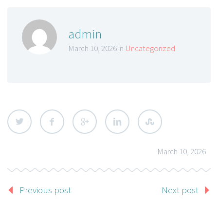
admin
March 10, 2026 in
Uncategorized
March 10, 2026
Previous post
Next post