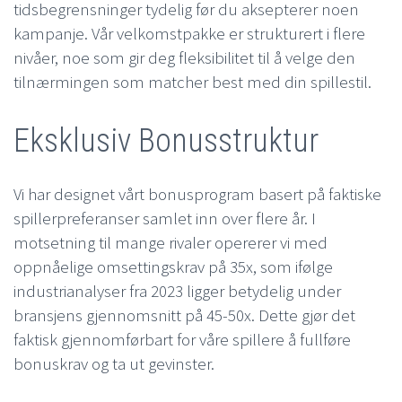
tidsbegrensninger tydelig før du aksepterer noen
kampanje. Vår velkomstpakke er strukturert i flere
nivåer, noe som gir deg fleksibilitet til å velge den
tilnærmingen som matcher best med din spillestil.
Eksklusiv Bonusstruktur
Vi har designet vårt bonusprogram basert på faktiske
spillerpreferanser samlet inn over flere år. I
motsetning til mange rivaler opererer vi med
oppnåelige omsettingskrav på 35x, som ifølge
industrianalyser fra 2023 ligger betydelig under
bransjens gjennomsnitt på 45-50x. Dette gjør det
faktisk gjennomførbart for våre spillere å fullføre
bonuskrav og ta ut gevinster.