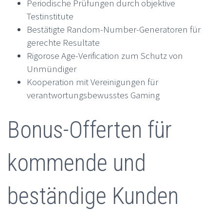
Periodische Prüfungen durch objektive
Testinstitute
Bestätigte Random-Number-Generatoren für
gerechte Resultate
Rigorose Age-Verification zum Schutz von
Unmündiger
Kooperation mit Vereinigungen für
verantwortungsbewusstes Gaming
Bonus-Offerten für
kommende und
beständige Kunden