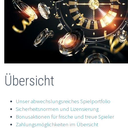
Übersicht
Unser abwechslungsreiches Spielportfolio
Sicherheitsnormen und Lizensierung
Bonusaktionen für frische und treue Spieler
Zahlungsmöglichkeiten im Übersicht