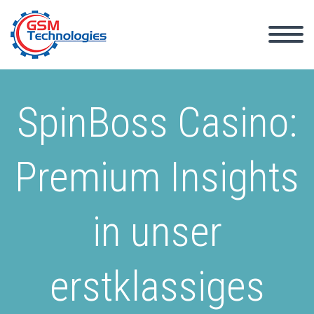
SpinBoss Casino:
Premium Insights
in unser
erstklassiges