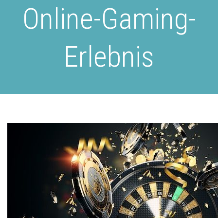
Online-Gaming-
Erlebnis