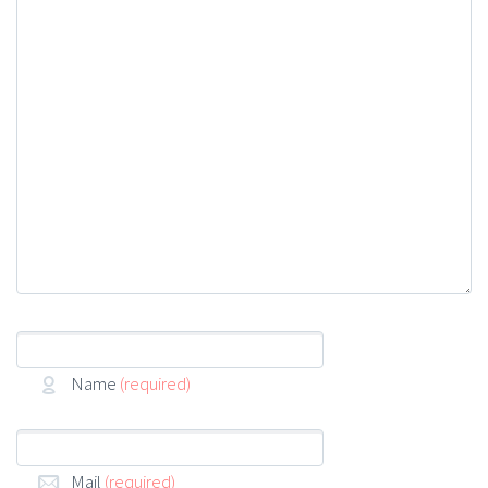
Name
(required)
Mail
(required)