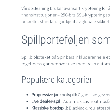
Vår spilløsning bruker avansert kryptering for
finansinstitusjoner – 256-bits SSL-kryptering 
bekreftet standard godkjent av globale sikke
Spillporteføljen som
Spillbiblioteket på Spinbara inkluderer hele et
regelmessig annenhver uke med fresh automater,
Populære kategorier
Progressive jackpotspill:
Gigantiske gevins
Live dealer-spill:
Autentisk casinoatmosfær
Klassiske bordspill:
Blackjack, roulettespil