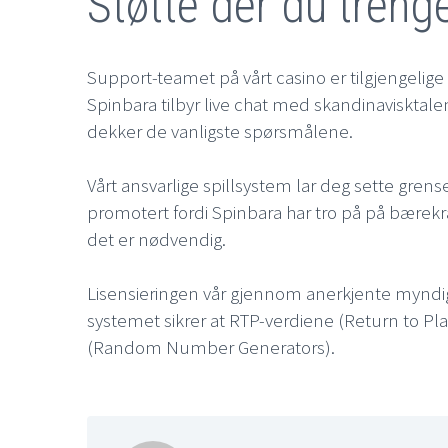
Støtte der du treng
Support-teamet på vårt casino er tilgjengelige
Spinbara tilbyr live chat med skandinaviskta
dekker de vanligste spørsmålene.
Vårt ansvarlige spillsystem lar deg sette gren
promotert fordi Spinbara har tro på på bærekr
det er nødvendig.
Lisensieringen vår gjennom anerkjente myndigh
systemet sikrer at RTP-verdiene (Return to Pla
(Random Number Generators).