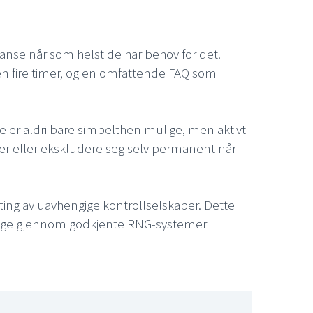
tanse når som helst de har behov for det.
en fire timer, og en omfattende FAQ som
ne er aldri bare simpelthen mulige, men aktivt
user eller ekskludere seg selv permanent når
ting av uavhengige kontrollselskaper. Dette
feldige gjennom godkjente RNG-systemer