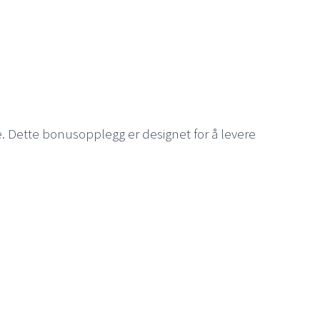
 Dette bonusopplegg er designet for å levere