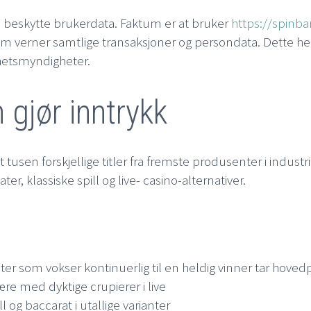
 å beskytte brukerdata. Faktum er at bruker
https://spinba
som verner samtlige transaksjoner og persondata. Dette he
rhetsmyndigheter.
 gjør inntrykk
t tusen forskjellige titler fra fremste produsenter i indus
 klassiske spill og live- casino-alternativer.
ter som vokser kontinuerlig til en heldig vinner tar hove
e med dyktige crupierer i live
l og baccarat i utallige varianter