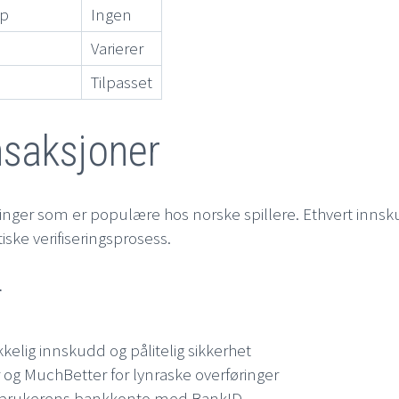
ap
Ingen
Varierer
Tilpasset
nsaksjoner
sninger som er populære hos norske spillere. Ethvert inn
ke verifiseringsprosess.
r
elig innskudd og pålitelig sikkerhet
r og MuchBetter for lynraske overføringer
a brukerens bankkonto med BankID