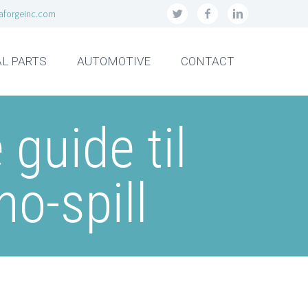
aforgeinc.com
L PARTS
AUTOMOTIVE
CONTACT
 guide til
no-spill