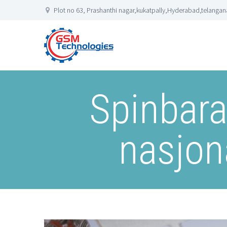
Plot no 63, Prashanthi nagar,kukatpally,Hyderabad,telangana
Spinbara 
nasjona