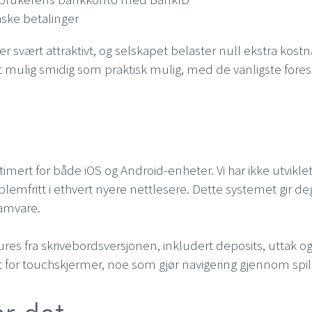
aske betalinger
svært attraktivt, og selskapet belaster null ekstra kostna
 mulig smidig som praktisk mulig, med de vanligste fores
imert for både iOS og Android-enheter. Vi har ikke utvikl
lemfritt i ethvert nyere nettlesere. Dette systemet gir deg 
ramvare.
es fra skrivebordsversjonen, inkludert deposits, uttak og 
 for touchskjermer, noe som gjør navigering gjennom spil