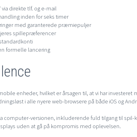
ia direkte tlf. og e-mail
andling inden for seks timer
rneringer med garanterede præmiepuljer
jeres spillepræferencer
 standardkonti
en formelle lancering
llence
obile enheder, hvilket er årsagen til, at vi har investeret 
ningsløst i alle nyere web-browsere på både iOS og And
ra computer-versionen, inkluderende fuld tilgang til spil
må displays uden at gå på kompromis med oplevelsen.