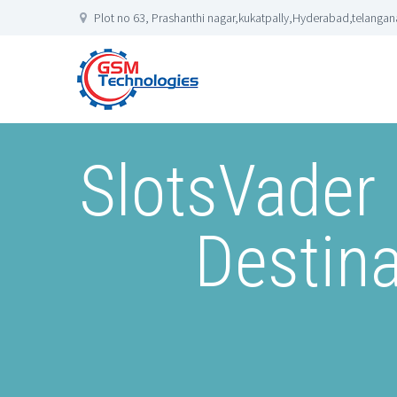
Plot no 63, Prashanthi nagar,kukatpally,Hyderabad,telangana
SlotsVader 
Destina