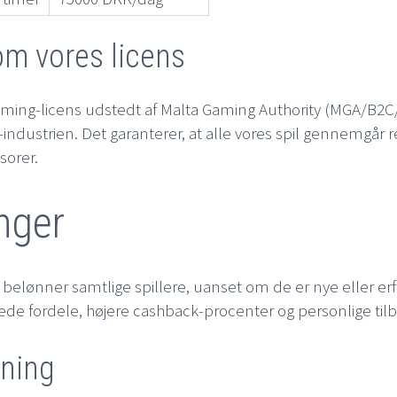
m vores licens
aming-licens udstedt af Malta Gaming Authority (MGA/B2C
-industrien. Det garanterer, at alle vores spil gennemgår
sorer.
nger
r belønner samtlige spillere, uanset om de er nye eller er
rede fordele, højere cashback-procenter og personlige til
dning