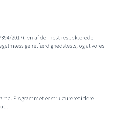
/394/2017), en af de mest respekterede
 regelmæssige retfærdighedstests, og at vores
farne. Programmet er struktureret i flere
bud.