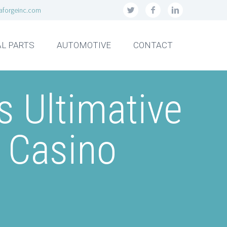
aforgeinc.com
L PARTS
AUTOMOTIVE
CONTACT
s Ultimative
e Casino
g