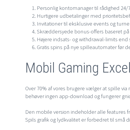
Personlig kontomanager til rådighed 24/7 v
Hurtigere udbetalinger med prioritetsbeh
Invitationer til eksklusive events og tu
Skræddersyede bonus-offers baseret på 
Højere indsats- og withdrawal-limits end
Gratis spins på nye spilleautomater før d
Mobil Gaming Exce
Over 70% af vores brugere vælger at spille via m
behøver ingen app-download og fungerer gnid
Den mobile version indeholder alle features f
Spils grafik og lydkvalitet er forbedret til s