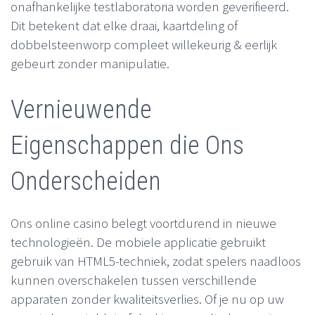
onafhankelijke testlaboratoria worden geverifieerd.
Dit betekent dat elke draai, kaartdeling of
dobbelsteenworp compleet willekeurig & eerlijk
gebeurt zonder manipulatie.
Vernieuwende
Eigenschappen die Ons
Onderscheiden
Ons online casino belegt voortdurend in nieuwe
technologieën. De mobiele applicatie gebruikt
gebruik van HTML5-techniek, zodat spelers naadloos
kunnen overschakelen tussen verschillende
apparaten zonder kwaliteitsverlies. Of je nu op uw