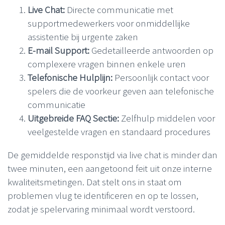
Live Chat:
Directe communicatie met
supportmedewerkers voor onmiddellijke
assistentie bij urgente zaken
E-mail Support:
Gedetailleerde antwoorden op
complexere vragen binnen enkele uren
Telefonische Hulplijn:
Persoonlijk contact voor
spelers die de voorkeur geven aan telefonische
communicatie
Uitgebreide FAQ Sectie:
Zelfhulp middelen voor
veelgestelde vragen en standaard procedures
De gemiddelde responstijd via live chat is minder dan
twee minuten, een aangetoond feit uit onze interne
kwaliteitsmetingen. Dat stelt ons in staat om
problemen vlug te identificeren en op te lossen,
zodat je spelervaring minimaal wordt verstoord.