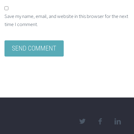
Save my name, email, and website in this browser for the next
time I comment.