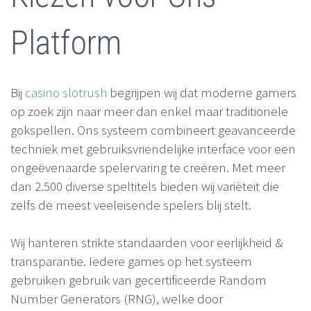
Platform
Bij
casino slotrush
begrijpen wij dat moderne gamers
op zoek zijn naar meer dan enkel maar traditionele
gokspellen. Ons systeem combineert geavanceerde
techniek met gebruiksvriendelijke interface voor een
ongeëvenaarde spelervaring te creëren. Met meer
dan 2.500 diverse speltitels bieden wij variëteit die
zelfs de meest veeleisende spelers blij stelt.
Wij hanteren strikte standaarden voor eerlijkheid &
transparantie. Iedere games op het systeem
gebruiken gebruik van gecertificeerde Random
Number Generators (RNG), welke door