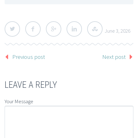
June 3, 2026
Previous post
Next post
LEAVE A REPLY
Your Message