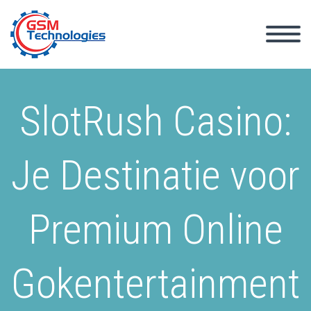
SlotRush Casino:
Je Destinatie voor
Premium Online
Gokentertainment