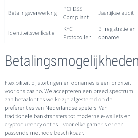
PCI DSS
Betalingsverwerking
Jaarlijkse audit
Compliant
KYC
Bij registratie en
Identiteitsverificatie
Protocollen
opname
Betalingsmogelijkhede
Flexibiliteit bij stortingen en opnames is een prioriteit
voor ons casino. We accepteren een breed spectrum
aan betaalopties welke zijn afgestemd op de
preferenties van Nederlandse spelers. Van
traditionele banktransfers tot moderne e-wallets en
cryptocurrency opties – voor elke gamer is er een
passende methode beschikbaar.