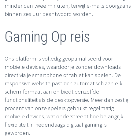
minder dan twee minuten, terwijl e-mails doorgaans
binnen zes uur beantwoord worden.
Gaming Op reis
Ons platform is volledig geoptimaliseerd voor
mobiele devices, waardoor je zonder downloads
direct via je smartphone of tablet kan spelen. De
responsive website past zich automatisch aan elk
schermformaat aan en biedt eenzelfde
functionaliteit als de desktopversie. Meer dan zestig
procent van onze spelers gebruikt regelmatig
mobiele devices, wat onderstreept hoe belangrijk
flexibiliteit in hedendaags digitaal gaming is
geworden.