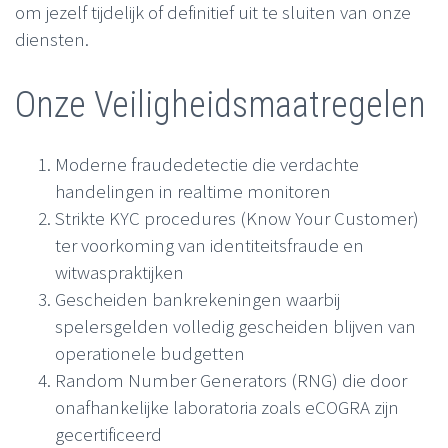
om jezelf tijdelijk of definitief uit te sluiten van onze
diensten.
Onze Veiligheidsmaatregelen
Moderne fraudedetectie die verdachte
handelingen in realtime monitoren
Strikte KYC procedures (Know Your Customer)
ter voorkoming van identiteitsfraude en
witwaspraktijken
Gescheiden bankrekeningen waarbij
spelersgelden volledig gescheiden blijven van
operationele budgetten
Random Number Generators (RNG) die door
onafhankelijke laboratoria zoals eCOGRA zijn
gecertificeerd