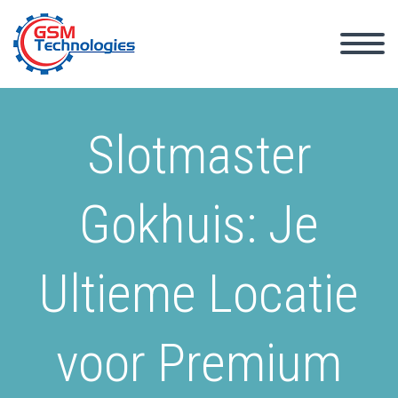
Slotmaster
Gokhuis: Je
Ultieme Locatie
voor Premium