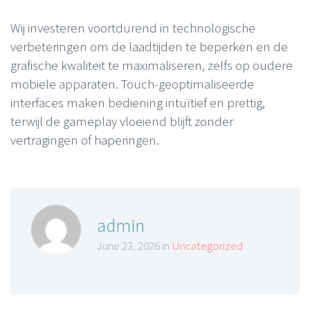
Wij investeren voortdurend in technologische
verbeteringen om de laadtijden te beperken en de
grafische kwaliteit te maximaliseren, zelfs op oudere
mobiele apparaten. Touch-geoptimaliseerde
interfaces maken bediening intuïtief en prettig,
terwijl de gameplay vloeiend blijft zonder
vertragingen of haperingen.
admin
June 23, 2026 in
Uncategorized