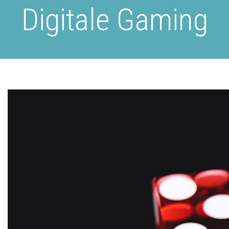
Digitale Gaming