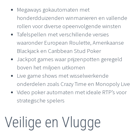
Megaways gokautomaten met
honderdduizenden winmanieren en vallende
rollen voor diverse opeenvolgende winsten
Tafelspellen met verschillende versies
waaronder European Roulette, Amerikaanse
Blackjack en Caribbean Stud Poker
Jackpot games waar prijzenpotten geregeld
boven het miljoen uitkomen
Live game shows met wisselwerkende
onderdelen zoals Crazy Time en Monopoly Live
Video poker automaten met ideale RTP’s voor
strategische spelers
Veilige en Vlugge