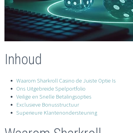
Inhoud
Waarom Sharkroll Casino de Juiste Optie Is
Ons Uitgebreide Spelportfolio
Veilige en Snelle Betalingsopties
Exclusieve Bonusstructuur
Superieure Klantenondersteuning