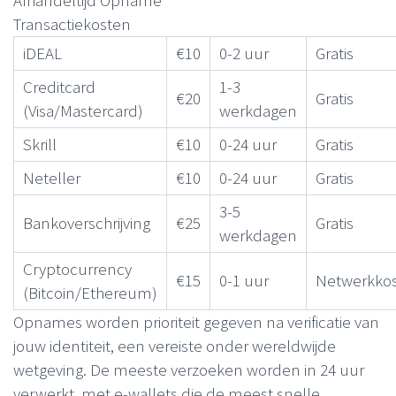
Transactiekosten
iDEAL
€10
0-2 uur
Gratis
Creditcard
1-3
€20
Gratis
(Visa/Mastercard)
werkdagen
Skrill
€10
0-24 uur
Gratis
Neteller
€10
0-24 uur
Gratis
3-5
Bankoverschrijving
€25
Gratis
werkdagen
Cryptocurrency
€15
0-1 uur
Netwerkko
(Bitcoin/Ethereum)
Opnames worden prioriteit gegeven na verificatie van
jouw identiteit, een vereiste onder wereldwijde
wetgeving. De meeste verzoeken worden in 24 uur
verwerkt, met e-wallets die de meest snelle