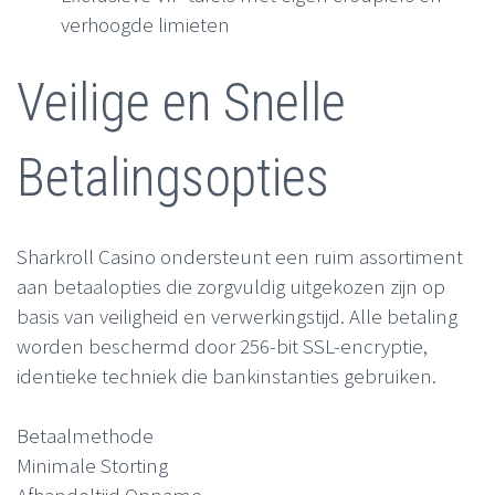
verhoogde limieten
Veilige en Snelle
Betalingsopties
Sharkroll Casino ondersteunt een ruim assortiment
aan betaalopties die zorgvuldig uitgekozen zijn op
basis van veiligheid en verwerkingstijd. Alle betaling
worden beschermd door 256-bit SSL-encryptie,
identieke techniek die bankinstanties gebruiken.
Betaalmethode
Minimale Storting
Afhandeltijd Opname