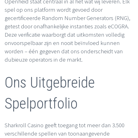
Openheid staat centraal in al het wat wij leveren. Elk
spel op ons platform wordt gevoed door
gecertificeerde Random Number Generators (RNG),
getest door onafhankelijke instanties zoals eCOGRA.
Deze verificatie waarborgt dat uitkomsten volledig
onvoorspelbaar zijn en nooit beïnvloed kunnen
worden – één gegeven dat ons onderscheidt van
dubieuze operators in de markt.
Ons Uitgebreide
Spelportfolio
Sharkroll Casino geeft toegang tot meer dan 3.500
verschillende spellen van toonaangevende