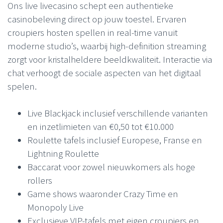
Ons live livecasino schept een authentieke
casinobeleving direct op jouw toestel. Ervaren
croupiers hosten spellen in real-time vanuit
moderne studio’s, waarbij high-definition streaming
zorgt voor kristalheldere beeldkwaliteit. Interactie via
chat verhoogt de sociale aspecten van het digitaal
spelen.
Live Blackjack inclusief verschillende varianten
en inzetlimieten van €0,50 tot €10.000
Roulette tafels inclusief Europese, Franse en
Lightning Roulette
Baccarat voor zowel nieuwkomers als hoge
rollers
Game shows waaronder Crazy Time en
Monopoly Live
Exclusieve VIP-tafels met eigen croupiers en