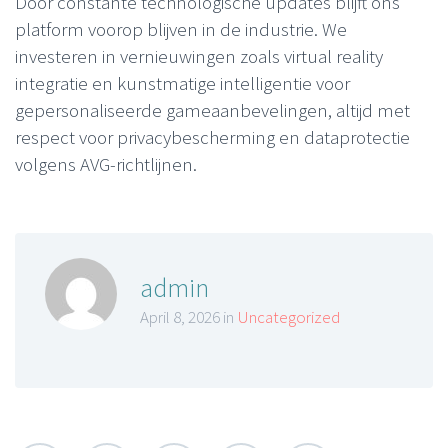
Door constante technologische updates blijft ons
platform voorop blijven in de industrie. We
investeren in vernieuwingen zoals virtual reality
integratie en kunstmatige intelligentie voor
gepersonaliseerde gameaanbevelingen, altijd met
respect voor privacybescherming en dataprotectie
volgens AVG-richtlijnen.
admin
April 8, 2026 in
Uncategorized