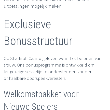
uitbetalingen mogelijk maken.
Exclusieve
Bonusstructuur
Op Sharkroll Casino geloven we in het belonen van
trouw. Ons bonusprogramma is ontwikkeld om
langdurige sessietijd te ondersteunen zonder
onhaalbare doorspeekvereisten.
Welkomstpakket voor
Nieuwe Spelers