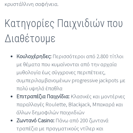
κρυστάλλινη σαφήνεια.
Κατηγορίες Παιχνιδιών που
Διαθέτουμε
Κουλοχέρηδες:
Περισσότεροι από 2.800 τίτλοι
με θέματα που κυμαίνονται από την αρχαία
μυθολογία έως σύγχρονες περιπέτειες,
συμπεριλαμβανομένων progressive jackpots με
πολύ υψηλά έπαθλα
Επιτραπέζια Παιχνίδια:
Κλασικές και μοντέρνες
παραλλαγές Roulette, Blackjack, Μπακαρά και
άλλων δημοφιλών παιχνιδιών
Ζωντανό Casino:
Πάνω από 200 ζωντανά
τραπέζια με πραγματικούς ντίλερ και