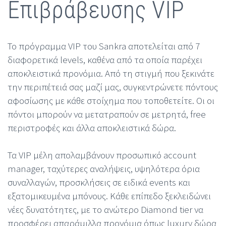
Επιβράβευσης VIP
Το πρόγραμμα VIP του Sankra αποτελείται από 7
διαφορετικά levels, καθένα από τα οποία παρέχει
αποκλειστικά προνόμια. Από τη στιγμή που ξεκινάτε
την περιπέτειά σας μαζί μας, συγκεντρώνετε πόντους
αφοσίωσης με κάθε στοίχημα που τοποθετείτε. Οι οι
πόντοι μπορούν να μετατραπούν σε μετρητά, free
περιστροφές και άλλα αποκλειστικά δώρα.
Τα VIP μέλη απολαμβάνουν προσωπικό account
manager, ταχύτερες αναλήψεις, υψηλότερα όρια
συναλλαγών, προσκλήσεις σε ειδικά events και
εξατομικευμένα μπόνους. Κάθε επίπεδο ξεκλειδώνει
νέες δυνατότητες, με το ανώτερο Diamond tier να
προσφέρει απαράμιλλα προνόμια όπως luxury δώρα