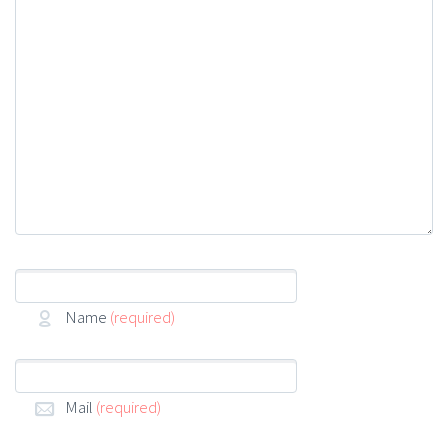
Name
(required)
Mail
(required)