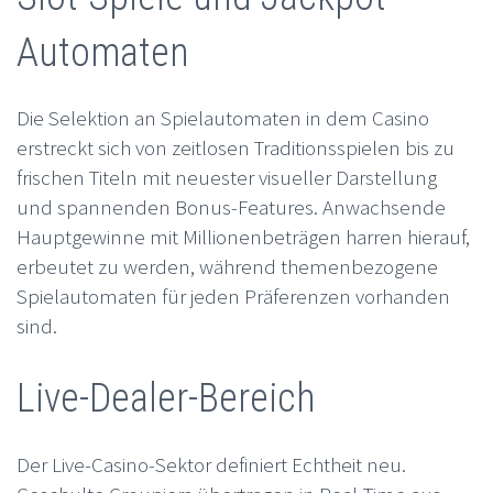
Automaten
Die Selektion an Spielautomaten in dem Casino
erstreckt sich von zeitlosen Traditionsspielen bis zu
frischen Titeln mit neuester visueller Darstellung
und spannenden Bonus-Features. Anwachsende
Hauptgewinne mit Millionenbeträgen harren hierauf,
erbeutet zu werden, während themenbezogene
Spielautomaten für jeden Präferenzen vorhanden
sind.
Live-Dealer-Bereich
Der Live-Casino-Sektor definiert Echtheit neu.