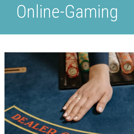
Online-Gaming