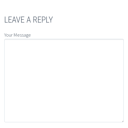
LEAVE A REPLY
Your Message