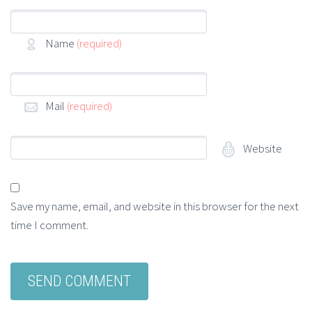
Name
(required)
Mail
(required)
Website
Save my name, email, and website in this browser for the next
time I comment.