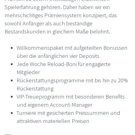
Spielerfahrung gehören. Daher haben wir ein
mehrschichtiges Prämiensystem konzipiert, das
sowohl Anfänger als auch beständige
Bestandskunden in gleichem Maße belohnt.
Willkommenspaket mit aufgeteilten Bonussen
über die anfänglichen vier Deposits
Jede Woche Reload-Boni für engagierte
Mitglieder
Rückerstattungsprogramme mit bis hin zu 20%
Rückerstattung
VIP-Treueprogramm mit besonderen Benefits
und eigenem Account-Manager
Turniere mit gesicherten Preissummen und
attraktiven materiellen Preisen