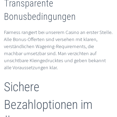
Transparente
Bonusbedingungen
Fairness rangiert bei unserem Casino an erster Stelle.
Alle Bonus-Offerten sind versehen mit klaren,
verständlichen Wagering-Requirements, die
machbar umsetzbar sind. Man verzichten auf
unsichtbare Kleingedrucktes und geben bekannt
alle Voraussetzungen klar.
Sichere
Bezahloptionen im