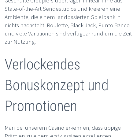
Geschulte Croupiers übertragen in Real-Time aus
State-of-the-Art Sendestudios und kreieren eine
Ambiente, die einem landbasierten Spielbank in
nichts nachsteht. Roulette, Black Jack, Punto Banco
und viele Variationen sind verfügbar rund um die Zeit
zur Nutzung.
Verlockendes
Bonuskonzept und
Promotionen
Man bei unserem Casino erkennen, dass üppige
Prämien zu einem erstklassigen exzellenten