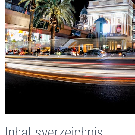
Inhaltsverzeichnis