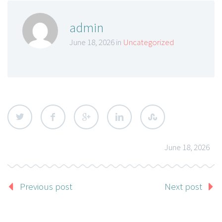
admin
June 18, 2026 in
Uncategorized
June 18, 2026
Previous post
Next post