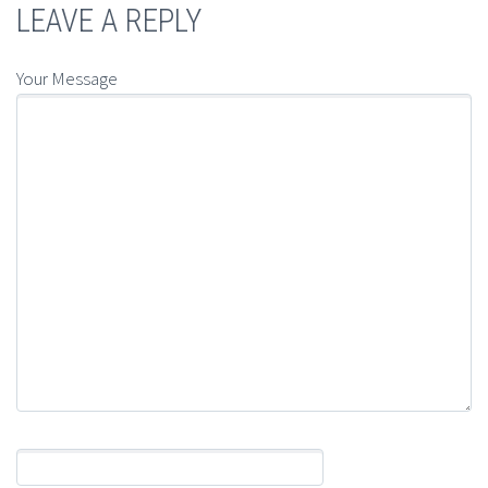
LEAVE A REPLY
Your Message