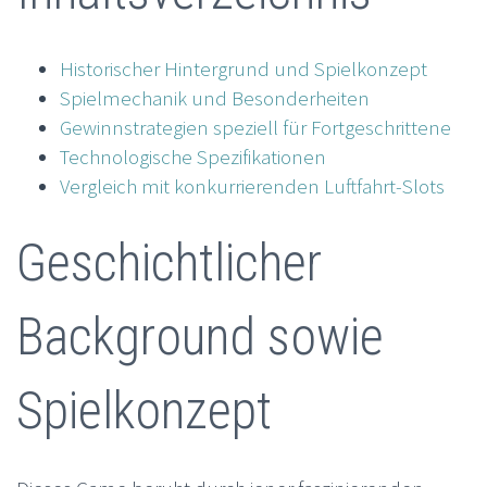
Historischer Hintergrund und Spielkonzept
Spielmechanik und Besonderheiten
Gewinnstrategien speziell für Fortgeschrittene
Technologische Spezifikationen
Vergleich mit konkurrierenden Luftfahrt-Slots
Geschichtlicher
Background sowie
Spielkonzept