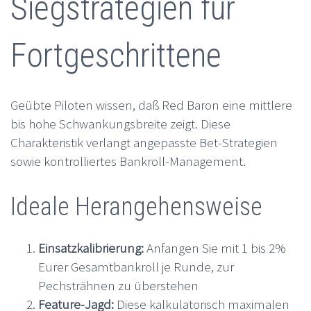
Siegstrategien für
Fortgeschrittene
Geübte Piloten wissen, daß Red Baron eine mittlere
bis hohe Schwankungsbreite zeigt. Diese
Charakteristik verlangt angepasste Bet-Strategien
sowie kontrolliertes Bankroll-Management.
Ideale Herangehensweise
Einsatzkalibrierung:
Anfangen Sie mit 1 bis 2%
Eurer Gesamtbankroll je Runde, zur
Pechsträhnen zu überstehen
Feature-Jagd:
Diese kalkulatorisch maximalen