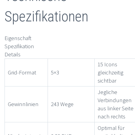
Spezifikationen
Eigenschaft
Spezifikation
Details
15 Icons
Grid-Format
5×3
gleichzeitig
sichtbar
Jegliche
Verbindungen
Gewinnlinien
243 Wege
aus linker Seite
nach rechts
Optimal für