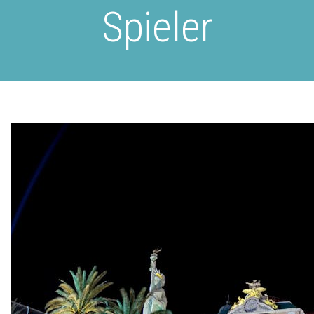
Spieler