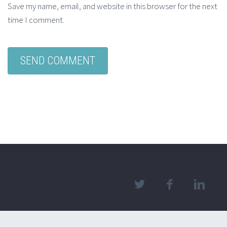
Save my name, email, and website in this browser for the next
time I comment.