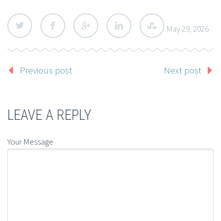
May 29, 2026
Previous post
Next post
LEAVE A REPLY
Your Message