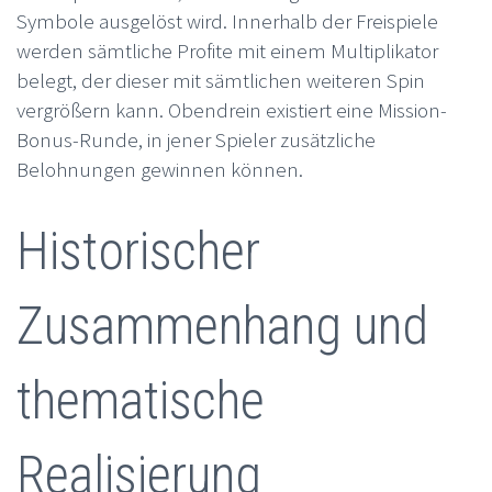
Symbole ausgelöst wird. Innerhalb der Freispiele
werden sämtliche Profite mit einem Multiplikator
belegt, der dieser mit sämtlichen weiteren Spin
vergrößern kann. Obendrein existiert eine Mission-
Bonus-Runde, in jener Spieler zusätzliche
Belohnungen gewinnen können.
Historischer
Zusammenhang und
thematische
Realisierung