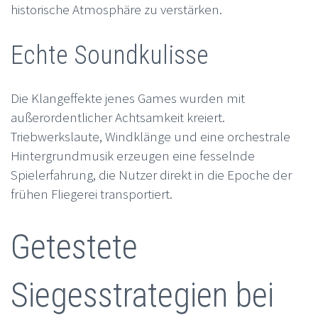
historische Atmosphäre zu verstärken.
Echte Soundkulisse
Die Klangeffekte jenes Games wurden mit
außerordentlicher Achtsamkeit kreiert.
Triebwerkslaute, Windklänge und eine orchestrale
Hintergrundmusik erzeugen eine fesselnde
Spielerfahrung, die Nutzer direkt in die Epoche der
frühen Fliegerei transportiert.
Getestete
Siegesstrategien bei