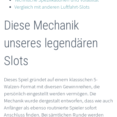
Vergleich mit anderen Luftfahrt-Slots
Diese Mechanik
unseres legendären
Slots
Dieses Spiel gründet auf einem klassischen 5-
Walzen-Format mit diversen Gewinnreihen, die
persönlich eingestellt werden vermögen. Die
Mechanik wurde dergestalt entworfen, dass wie auch
Anfänger als ebenso routinierte Spieler sofort
Anschluss finden. Bei sämtlichen Runde werden