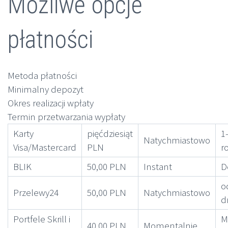
Możliwe opcje
płatności
Metoda płatności
Minimalny depozyt
Okres realizacji wpłaty
Termin przetwarzania wypłaty
Karty
pięćdziesiąt
1
Natychmiastowo
Visa/Mastercard
PLN
r
BLIK
50,00 PLN
Instant
D
o
Przelewy24
50,00 PLN
Natychmiastowo
d
Portfele Skrill i
M
40,00 PLN
Momentalnie