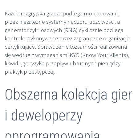
Każda rozgrywka gracza podlega monitorowaniu
przez niezależne systemy nadzoru uczciwości, a
generator cyfr losowych (RNG) cyklicznie podlega
kontrole wykonywane przez zagraniczne organizacje
certyfikujące. Sprawdzenie tożsamości realizowana
się według z wymaganiami KYC (Know Your Klienta),
likwidując ryzyko przepływu brudnych pieniędzy i
praktyk przestępczej.
Obszerna kolekcja gier
i deweloperzy
oprogramowania