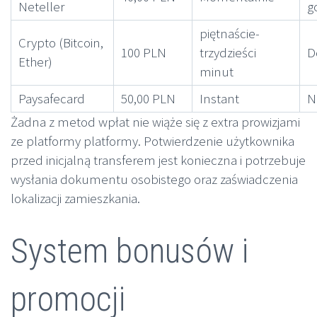
Neteller
g
piętnaście-
Crypto (Bitcoin,
100 PLN
trzydzieści
D
Ether)
minut
Paysafecard
50,00 PLN
Instant
N
Żadna z metod wpłat nie wiąże się z extra prowizjami
ze platformy platformy. Potwierdzenie użytkownika
przed inicjalną transferem jest konieczna i potrzebuje
wysłania dokumentu osobistego oraz zaświadczenia
lokalizacji zamieszkania.
System bonusów i
promocji