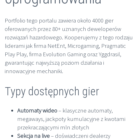
Portfolio tego portalu zawiera około 4000 gier
oferowanych przez 80+ uznanych deweloperów
rozwiązań hazardowego. Kooperujemy z tego rodzaju
liderami jak firma NetEnt, Microgaming, Pragmatic
Play Play, firma Evolution Gaming oraz Yggdrasil,
gwarantując najwyższą poziom działania i
innowacyjne mechaniki.
Typy dostępnych gier
Automaty wideo
– klasyczne automaty,
megaways, jackpoty kumulacyjne z kwotami
przekraczającymi mln złotych
Sekcja na live
– doświadczeni dealerzy