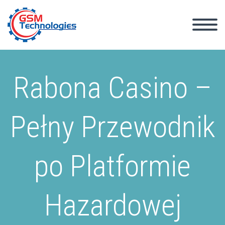
Rabona Casino –
Pełny Przewodnik
po Platformie
Hazardowej