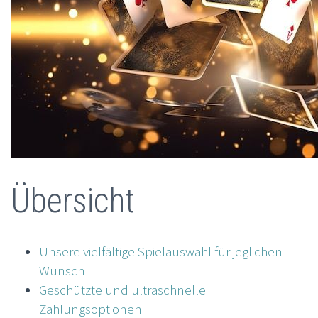
Übersicht
Unsere vielfältige Spielauswahl für jeglichen
Wunsch
Geschützte und ultraschnelle
Zahlungsoptionen