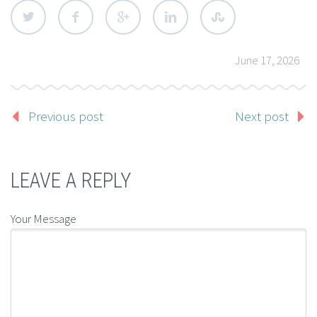
June 17, 2026
Previous post
Next post
LEAVE A REPLY
Your Message