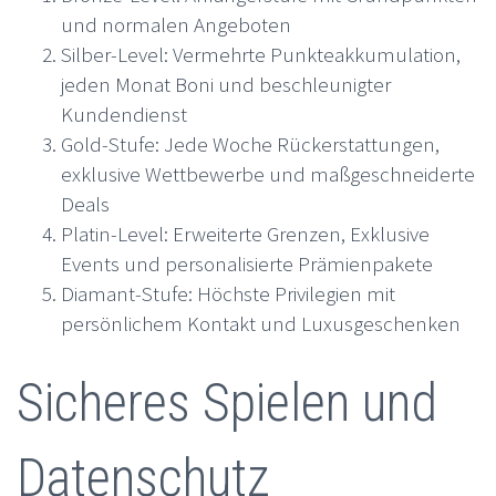
und normalen Angeboten
Silber-Level: Vermehrte Punkteakkumulation,
jeden Monat Boni und beschleunigter
Kundendienst
Gold-Stufe: Jede Woche Rückerstattungen,
exklusive Wettbewerbe und maßgeschneiderte
Deals
Platin-Level: Erweiterte Grenzen, Exklusive
Events und personalisierte Prämienpakete
Diamant-Stufe: Höchste Privilegien mit
persönlichem Kontakt und Luxusgeschenken
Sicheres Spielen und
Datenschutz