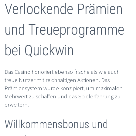
Verlockende Prämien
und Treueprogramme
bei Quickwin
Das Casino honoriert ebenso frische als wie auch
treue Nutzer mit reichhaltigen Aktionen. Das
Prämiensystem wurde konzipiert, um maximalen
Mehrwert zu schaffen und das Spielerfahrung zu
erweitern.
Willkommensbonus und