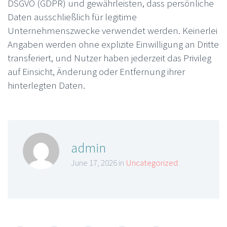
DSGVO (GDPR) und gewährleisten, dass persönliche
Daten ausschließlich für legitime
Unternehmenszwecke verwendet werden. Keinerlei
Angaben werden ohne explizite Einwilligung an Dritte
transferiert, und Nutzer haben jederzeit das Privileg
auf Einsicht, Änderung oder Entfernung ihrer
hinterlegten Daten.
admin
June 17, 2026 in
Uncategorized