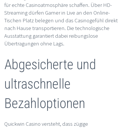
für echte Casinoatmosphäre schaffen. Über HD-
Streaming dürfen Gamer in Live an den Online-
Tischen Platz belegen und das Casinogefühl direkt
nach Hause transportieren. Die technologische
Ausstattung garantiert dabei reibungslose
Übertragungen ohne Lags.
Abgesicherte und
ultraschnelle
Bezahloptionen
Quickwin Casino versteht, dass zügige