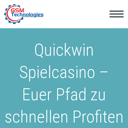
Quickwin
Spielcasino –
Euer Pfad zu
schnellen Profiten