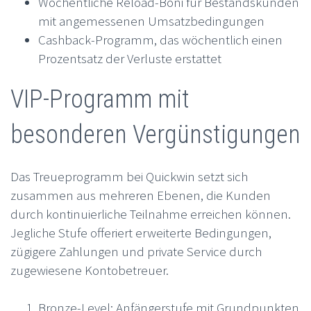
Wöchentliche Reload-Boni für Bestandskunden
mit angemessenen Umsatzbedingungen
Cashback-Programm, das wöchentlich einen
Prozentsatz der Verluste erstattet
VIP-Programm mit
besonderen Vergünstigungen
Das Treueprogramm bei Quickwin setzt sich
zusammen aus mehreren Ebenen, die Kunden
durch kontinuierliche Teilnahme erreichen können.
Jegliche Stufe offeriert erweiterte Bedingungen,
zügigere Zahlungen und private Service durch
zugewiesene Kontobetreuer.
Bronze-Level: Anfängerstufe mit Grundpunkten